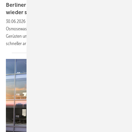
Berliner Start-up macht Fassaden mit Drohnen
wieder
sauber
30.06.2026
-
Eine Reinigungsdrohne mit 200 bar Hochdruck und
Osmosewasser: skyXwash stellte in Berlin seine Alternative zu
Gerüsten und Industriekletterern vor. Das System soll dreimal
schneller arbeiten als herkömmliche
Verfahren.