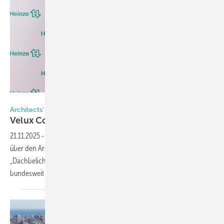
Heinze GmbH, Fotograf Marcus Jacobs
Architects’ Darling Award 2025
Velux Commercial holt
Gold
21.11.2025
-
Velux Commercial konnte sich am 6. November 2025
über den Architects’ Darling Award in Gold freuen. In der Kategorie
„Dachbelichtung / Tageslichtsysteme“ erzielte der Hersteller bei der
bundesweit größten Branchenbefragung die beste
Bewertung.