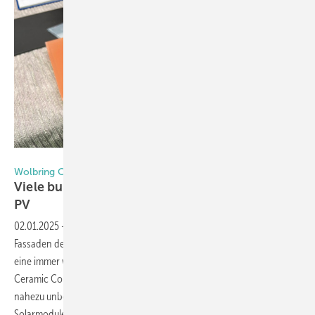
Foto: Matthias Rehberger / GW
Wolbring Ceramic Colors
Viele bunte Farben für die Fassaden integrierte
PV
02.01.2025
-
Neben der Energieeffizienz und Funktionalität spielt bei
Fassaden der Einsatz von gebäudeintegrierter Photovoltaik (BIPV)
eine immer wichtigere Rolle. Mit der ColorQuant-Technologie von
Ceramic Colors Wolbring steht eine Lösung zur Verfügung, die eine
nahezu unbegrenzte Farbvielfalt ermöglicht, ohne die Effizienz der
Solarmodule signifikant zu beeinträchtigen. Lesen Sie, was diese