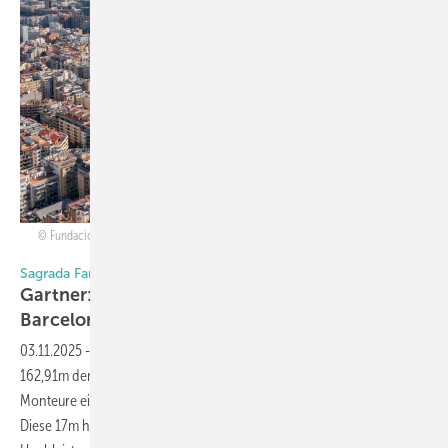
Fundació Junta Constructora del Temple Expiatori de la Sagrada Família / Josep
Daude
Sagrada Familia mit höchstem Kirchturm der Welt
Gartner: 100t schweres Glaskreuz wird in
Barcelona
montiert
03.11.2025
-
Die Sagrada Familia Basilika in Barcelona besitzt nun mit
162,91m den höchste Kirchturm der Welt, nachdem die Gartner-
Monteure ein 7,25m hohes Bauteil für das Glaskreuz montiert haben.
Diese 17m hohe Konstruktion aus Glas, Stahl und Ultra-