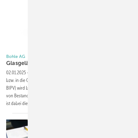
Foto: Bohle
Bohle AG
Glasgeländer mit
Photovoltaik
02.01.2025
-
Die Integration erneuerbarer Energien in die Fassade
bzw. in die Gebäudehülle (= gebäudeintegrierte Photovoltaik oder
BIPV) wird bei der Planung von Neubauten sowie bei der Sanierung
von Bestandsgebäuden zunehmend wichtiger. Eine elegante Lösung
ist dabei die Integration von PV-Elementen
in...