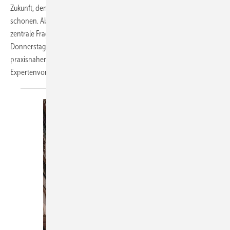
Zukunft, denn durch konsequenten Rückbau lassen sich Ressourcen
schonen. Aber wie gelingt der Rückbau in der Praxis? Um diese
zentrale Frage dreht sich der 9. Fachdialog Fassadenplanung am
Donnerstag, den 30. Oktober 2025 im NEXT Studio in Frankfurt, mit
praxisnahen Projekten, erprobten Lösungen und spannenden
Expertenvorträgen