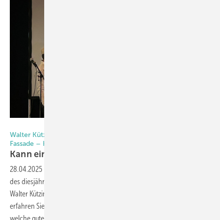
Matthias Rehberger / GW
Walter Kützing Akademie / Verrotec: Thementag „Fokus
Fassade – Holz. Glas. Stahl“
Kann eine Fassade 100 Jahre
halten?
28.04.2025
-
Ja, aber nur mit den richtigen Konzepten – so der Tenor
des diesjährigen Thementags „Fokus Fassade – Holz. Glas. Stahl“ der
Walter Kützing Akademie / Verrotec in Mainz Anfang April. Hier
erfahren Sie, was noch im Fokus der spannenden Vorträge stand und
welche guten Chancen die Fassadenbranche künftig am Markt hat.