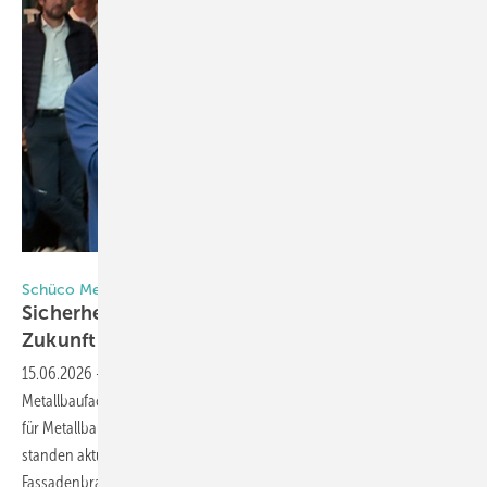
Matthias Rehberger / GW
Schüco Metallbaufachtage 2026
Sicherheit und Nachhaltigkeit prägen die
Zukunft der
Metallbauer
15.06.2026
-
Mit rund 1100 Teilnehmern zählten die Schüco
Metallbaufachtage 2026 erneut zu den wichtigsten Branchentreffen
für Metallbauer, Fassadenexperten und Systempartner. Im Mittelpunkt
standen aktuelle Herausforderungen und Chancen der Bau- und
Fassadenbranche – von Hochsicherheitslösungen über nachhaltige