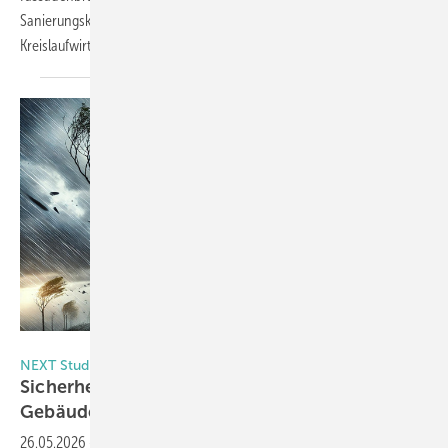
Sanierungskonzepte bis hin zu Lean Management und
Kreislaufwirtschaft.
AI generierte Bild
NEXT Studio – Fachforum „Gebäudesicherheit“
Sicherheit, Klima, Resilienz: Müssen wir
Gebäudehüllen neu
denken?
26.05.2026
-
Am 16. Juni 2026 findet im NEXT Studio in Frankfurt am