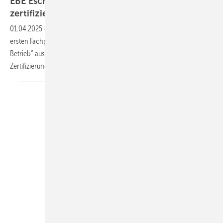
EBE Eschen erhält Qualitätssiegel „heroal
zertifizierter
Betrieb“
01.04.2025
-
Der Metallbauspezialist EBE Eschen wurde als einer der
ersten Fachpartner mit dem Qualitätssiegel „heroal zertifizierter
Betrieb“ ausgezeichnet. Hier fahren Sie, was es mit dieser
Zertifizierung auf sich
hat.