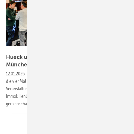
Vivienfotografie
Hueck und Wicona bei der DesignWerkschau in
München
12.01.2026
-
Ein wichtiger Erfolgsbaustein für Hueck und Wicona sind
die vier Mal im Jahr in der DesignWerkschau stattfindenden
Veranstaltungen zu aktuellen Themen der Bau- und
Immobilienbranche. Hueck und Wicona sind dort als Partner des
gemeinschaftlichen Showrooms in
München.