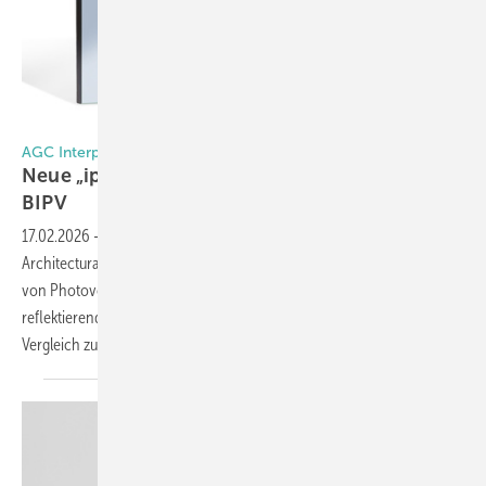
AGC Interpane A­r­c­h­i­t­e­c­t­u­r­a­l Glass / hannokeppel.de
AGC Interpane
Neue „ipasolar“-Beschichtung bringt Farbe in
BIPV
17.02.2026
-
Mit der neuen Marke „ipasolar“ bietet AGC Interpane
Architectural Glass farbige Magnetron-Beschichtungen für Deckgläser
von Photovoltaikmodulen an. Diese erreichen – je nach
reflektierender Farbe – eine hohe Effizienz von 90 bis 96 Prozent im
Vergleich zu einem unbeschichteten schwarzen
Modul.