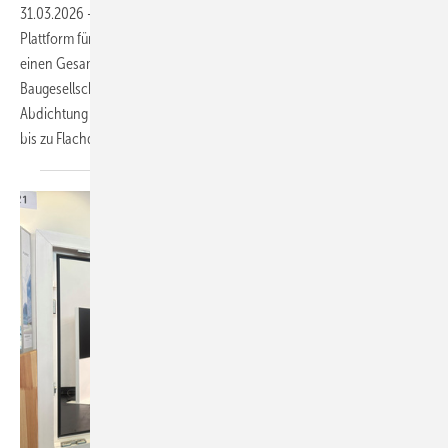
31.03.2026
-
Die Upfront Group hat weitere Unternehmen in ihre
Plattform für Gebäudehüllenlösungen integriert und erreicht damit
einen Gesamtumsatz von rund 150 Mio. Euro. Mit EngFle
Baugesellschaft, der Heidersberger Gruppe und Rudolf Schweiger
Abdichtung erweitert sich das Portfolio von Klinker- über Aluminium-
bis zu
Flachdachlösungen.