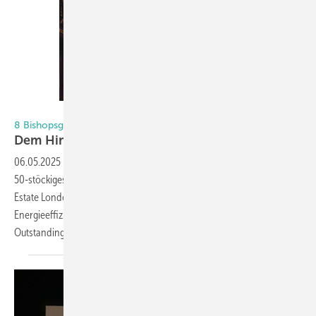
Foto: Dirk Lindner
8 Bishopsgate in London
Dem Himmel so
nah
06.05.2025
-
Der 204 m hohe Wolkenkratzer „8 Bishops­gate“ ist ein
50-stöckiges Bürogebäude in der City of London. Das für Mitsubishi
Estate London entwickelte Gebäude erreicht die beste
Energieeffizienzklasse „EPC A“ und wurde mit dem Zertifikat „BREEAM
Outstanding“ ausgezeichnet. Photovoltaik auf dem
Dach...