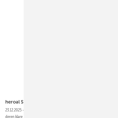
Philip Kistner
heroal Systeme für eine Villa in
Köln
23.12.2025
-
In der Peripherie von Köln ist eine Villa entstanden,
deren klare horizontale Gliederung stilistisch an die Villa Savoye von