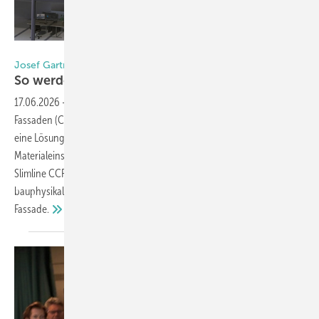
Permasteelisa Group
Josef Gartner GmbH
So werden Closed Cavity Fassaden
dünner
17.06.2026
-
Mit einer ganz neuen Generation von Closed-Cavity-
Fassaden (CCF) präsentieren Gartner und die Permasteelisa Group
eine Lösung, die die Nutzfläche von Gebäuden vergrößert, den
Materialeinsatz reduziert und die Energieeffizienz verbessert. Die neue
Slimline CCF erreicht bei deutlich geringerer Bautiefe die
bauphysikalischen Vorteile einer geschlossenen zweischaligen
Fassade.