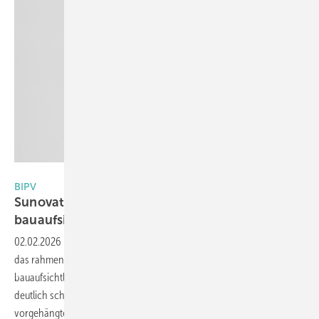
Sunovation
BIPV
Sunovation: PV-Fassadenelement jetzt mit
bauaufsichtlicher Zulassung
(abZ)
02.02.2026
-
Das Deutsche Institut für Bautechnik (DIBt) hat jetzt für
das rahmenlose PV-Fassadenelement von Sunovation die allgemeine
bauaufsichtliche Zulassung (abZ) erteilt. Damit wird der Weg für
deutlich schnellere, genehmigungsfreie BIPV Fassaden in
vorgehängten hinterlüfteten Systemen
frei.