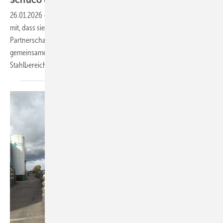
Schüco und Jansen festigen ihre
Partnerschaft
26.01.2026
-
Die Schüco International KG und die Jansen AG teilen
mit, dass sie ihre langjährige Zusammenarbeit fortsetzen und ihre
Partnerschaft ausbauen. Damit schaffen sie die Basis für den weiteren
gemeinsamen Ausbau ihrer Marktaktivitäten im Aluminium- und
Stahlbereich, so die
Verantwortlichen.