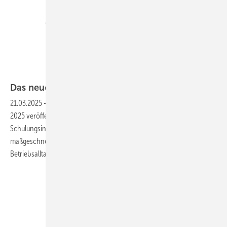
heroal
Das neue Programm der heroal Academy ist
da
21.03.2025
-
Die heroal Academy hat ihr Weiterbildungsprogramm für
2025 veröffentlicht. Mit dem vielseitig gestalteten Angebot, das fast 50
Schulungsinhalte umfasst, können Seminare, Online-Formate sowie
maßgeschneiderte Schulungsmaßnahmen individuell in den
Betriebsalltag integriert werden. Hier die
Details.