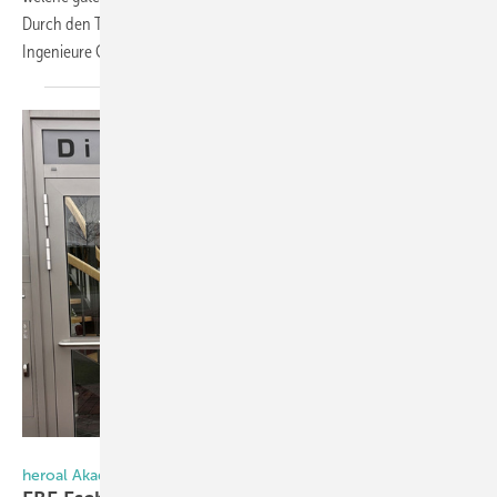
Durch den Thementag führte Marius Goos B.Eng. von der Contura
Ingenieure
GmbH.
heroal
heroal Akademie