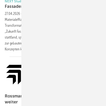
NEXT Studio
Fassaden für die
Zukunft
27.04.2026
-
Ob energetische Performance, Klimaanpassung oder
Materialeffizienz: Die Gebäudehülle ist längst zentraler Baustein der
Transformation des Bauens. Der Fachdialog Fassadenplanung
„Zukunft Fassade“, der am 21. April 2026 im Next Studio in Frankfurt
stattfand, spannte eindrucksvoll den Bogen von aktueller Forschung
zur gebauten Praxis. Dabei wurde deutlich, wie aus innovativen
Konzepten konkrete, zukunftsfähige Fassadenlösungen
entstehen.
Upfront
Rossmanith-Mutter Upfront Group wächst
weiter