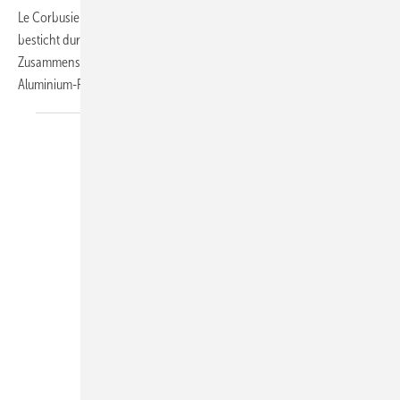
Le Corbusier erinnert. Das auf Nachhaltigkeit ausgelegte Gebäude
besticht durch eine zurückhaltende Architektur. Für ein harmonisches
Zusammenspiel von Innen- und Außenraum sorgen hochwertige
Aluminium-Fenster, -Türen und -Schiebetüren von
heroal.