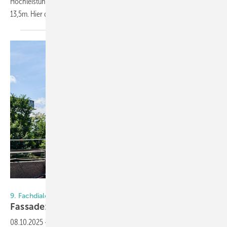
Hochleistungsbeton besitzt vier Arme mit einer Spannweite von rund
13,5m. Hier die
Details.
Wicona / Mediashots
9. Fachdialog Fassadenplanung im NEXT Studio
Fassade: So funktioniert Rückbau in der
Praxis!
08.10.2025
-
Bestandsgebäude sind ein Schlüssel zum Bauen der