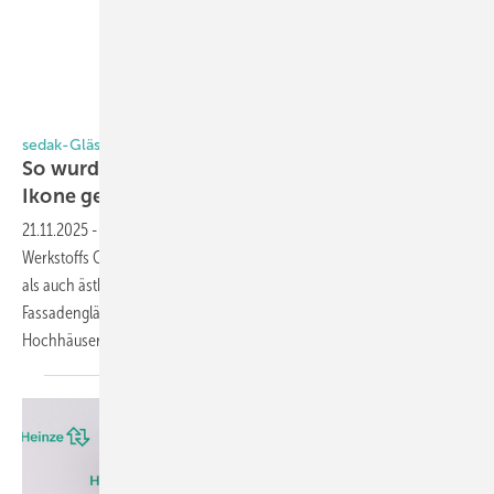
sedak
sedak-Gläser für das Henderson in Hongkong
So wurden die 3100 Gläser für die Hochhaus-
Ikone
gefertigt
21.11.2025
-
Der Glasveredler sedak schöpft das Potenzial des
Werkstoffs Glas konsequent aus – für Fassaden, die sowohl technisch
als auch ästhetisch Maßstäbe setzen. Jüngstes Beispiel sind die 3100
Fassadengläser für The Henderson in Hongkong, eine Ikone unter den
Hochhäusern.