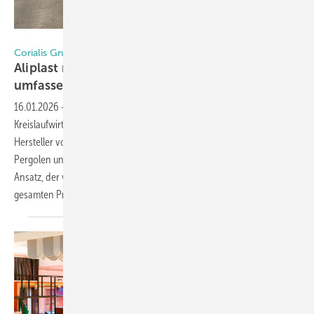
Matthias Rehberger / GW
Corialis Gruppe
Aliplast reduziert CO₂-Emissionen durch
umfassende
Nachhaltigkeits-Strategie
16.01.2026
-
Aliplast verstärkt sein Engagement für Nachhaltigkeit und
Kreislaufwirtschaft mit einer Reihe wegweisender Initiativen. Der
Hersteller von Aluminiumprofilen für Fenster, Türen, Wintergärten,
Pergolen und Fassadenverkleidungen verfolgt einen ganzheitlichen
Ansatz, der weit über die reine CO₂-Reduktion hinausgeht und den
gesamten Produktionsprozess umfasst. Hier die
Details.