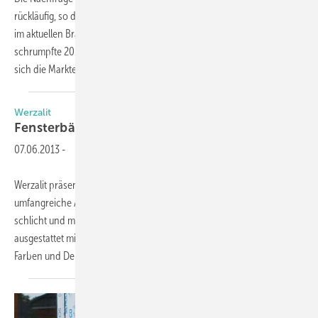
rückläufig, so die Marktforscher von Kreutzer Fischer & Partner (KFP)
im aktuellen Branchenradar. Der Absatz von Innen-Fensterbänken
schrumpfte 2012 um 3,5 % auf unter 1,2 Mio. Laufmeter. Damit setzt
sich die Markterosion
beschleunigt...
Werzalit
Fensterbänke werten Immobilien
auf
07.06.2013
-
Werzalit präsentiert für den Wohnungs- und Objektbereich eine
umfangreiche Auswahl an Fensterbanktypen. Typ „compact“ ist
schlicht und modern in der Ausführung. „exklusiv“ ist ein Klassiker und
ausgestattet mit typischer Formkante. Groß ist die Auswahl an Formen,
Farben und Dekoren –
sowie...