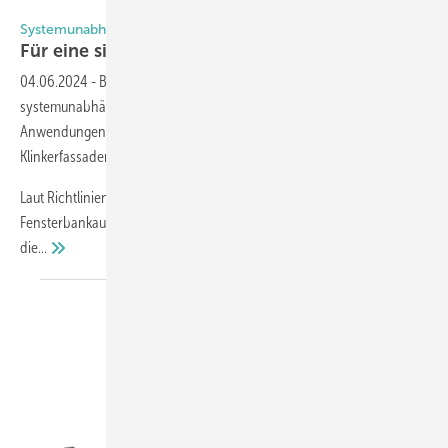
Foto: Bug Aluminium-Systeme
Systemunabhängiges Fensterbankhaltersystem
Für eine sichere
Fensterbankmontage
04.06.2024
-
Bug Aluminium-Systeme hat eine verstellbare und
systemunabhängige Fensterbankhalter-Serie HS 500 für
Anwendungen bei Wärmedämmverbund-, Putz-, Beton- und
Klinkerfassaden entwickelt.
Laut Richtlinien sind Fensterbankhalter bei einer
Fensterbankausladung ab 150 mm anzubringen. Dadurch wird
die...