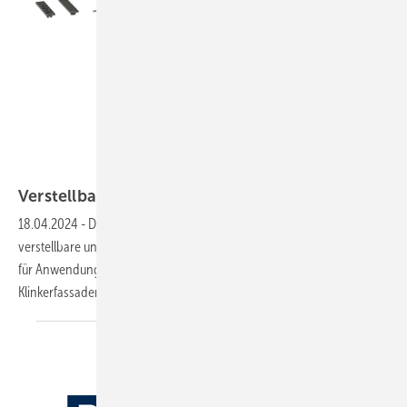
BUG Aluminium-Systeme
Verstellbar und systemunabhängig: Bug Fensterb
18.04.2024
-
Das Unternehmen Bug Aluminium-Systeme hat eine
verstellbare und systemunabhängige Fensterbankhalter-Serie HS 500
für Anwendungen bei Wärmedämmverbund-, Putz-, Beton- und
Klinkerfassaden entwickelt. Hier alle wichtigen Details
dazu.