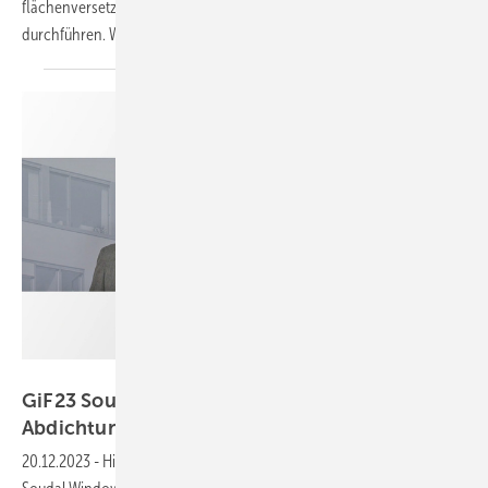
flächenversetzten als auch beim flächenbündigen Einbau
durchführen. Wir zeigen im Praxistipp, wie das
geht.
GW
GiF23 Soudal: Mit Sicherheit zur optimalen
Abdichtung
20.12.2023
-
Hier gibt es neueste Informationen per Video, wie das