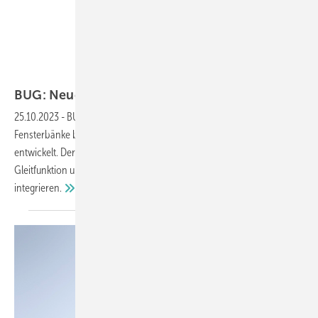
BUG Aluminium-Systeme
BUG: Neuer Steckabschluss mit
Gleitfunktion
25.10.2023
-
BUG hat eine moderne Anschlusslösung für
Fensterbänke bei Wärmedämmverbund- und Putzsystemen
entwickelt. Der Steckabschluss „A 600 GS“ lässt sich mit der
Gleitfunktion unkompliziert und sicher in jede Fensterkonstruktion
integrieren.