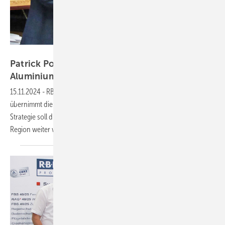
RBB Aluminium
Patrick Port wird neuer Vertriebsleiter bei RBB
Aluminium
15.11.2024
-
RBB Aluminium holt sich Verstärkung, Patrick Port
übernimmt die Vertriebsleitung bei RBB Aluminium. Mit einer klaren
Strategie soll die Marke in der D-A-CH-, BENELUX- und Osteuropa-
Region weiter
wachsen.