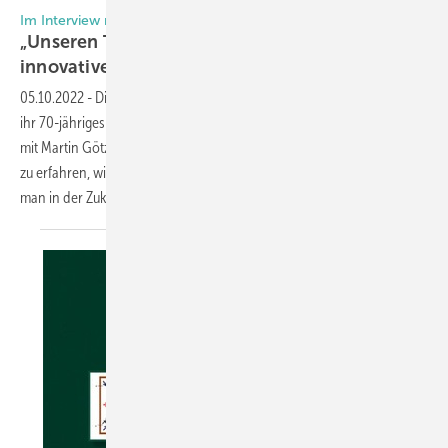
Im Interview mit Martin Götze
„Unseren Traditionen treu bleiben und mit
innovativen Lösungen stetig
stärken“
05.10.2022
-
Die Traditionsmarke BUG Aluminium-Systeme kann auf
ihr 70-jähriges Bestehen zurückblicken. Aus diesem Anlass haben wir
mit Martin Götze gesprochen, Head of BUG Aluminium-Systeme, um
zu erfahren, wie dynamisch das Unternehmen aufgestellt ist und was
man in der Zukunft
vorhat.