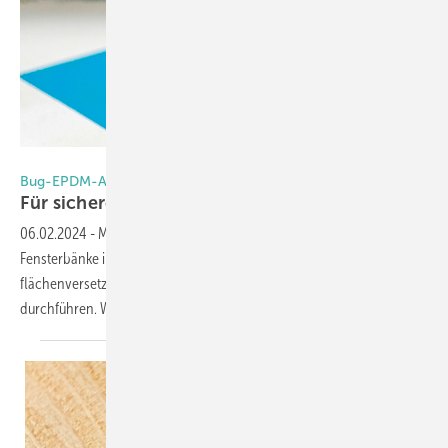
Foto: BUG Aluminium-Systeme
Bug-EPDM-Anschraubdichtung
Für sicheres Abdichten der
Fensterbank
06.02.2024
-
Montagebetriebe können eine EPDM-Dichtung für
Fensterbänke in wenigen Schritten schnell und einfach sowohl beim
flächenversetzten als auch beim flächenbündigen Einbau
durchführen. Wir zeigen im Praxistipp, wie das
geht.