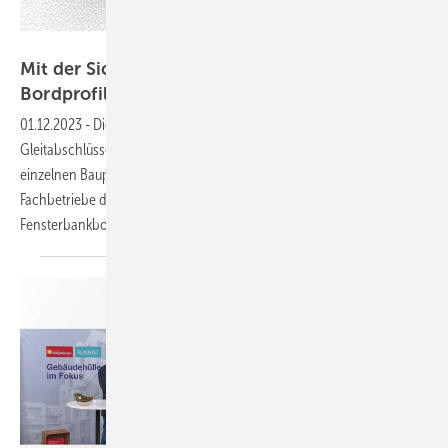
BUG Aluminium-Systeme
Mit der Sicherungsklammer von BUG ist das
Bordprofil schnell
fixiert
01.12.2023
-
Die Sicherungsklammer für die Fensterbank-
Gleitabschlüsse von BUG erhöht die Montagesicherung während der
einzelnen Bauphasen an den Bauobjekten. Hier erfahren, wie
Fachbetriebe die Sicherungsklammer ganz schnell und einfach bei
Fensterbankbordprofilen
einsetzen.