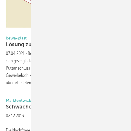
Foto: bewa-plast Kunststoffprofile Beck GmbH
bewa-plast
Lösung zur Abdichtung des
Gewerkelochs
07.04.2021
-
Bei vielen Schadensberichten in den letzten Jahren hat
sich gezeigt, dass der Schnittpunkt von Fenster, Fensterbank,
Putzanschluss und eventueller Führungsschiene – das sogenannte
Gewerkeloch – ein besonders hohes Schadenspotenzial besitzt. Im
überarbeiteten Montageleitfaden wird nun die
Abdichtung...
Marktentwicklung in Österreich
Schwacher Markt für
Fensterbänke
02.12.2013
-
Die Nachfrage nach Innen-Fensterbänken bleibt in Österreich