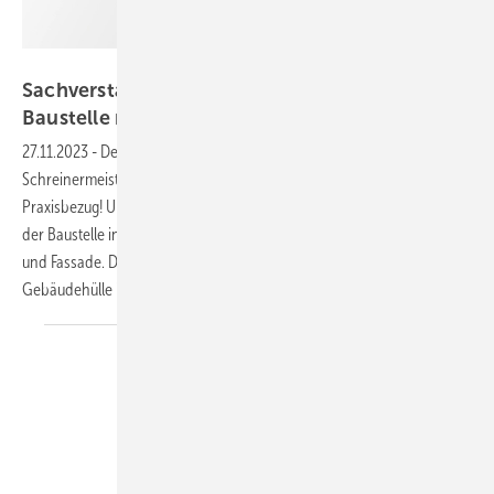
GW GW
Sachverständiger Marc Schütt - was auf der
Baustelle nicht alles schiefgehen
kann
27.11.2023
-
Der Sachverständige Marc Schütt ist selbst
Schreinermeister und Fensterbauer – ein Experte also mit direktem
Praxisbezug! Und Marc Schütt weiß, was alles schief gehen kann auf
der Baustelle in Sachen Befestigung und Abdichtung von Fenster, Tür
und Fassade. Darüber berichtet er in diesem Video vom Fachforum
Gebäudehülle im
Fokus.