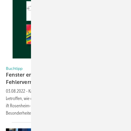
Fraunhofer IRB Verlag
Buchtipp
Fenster erneuern: Planung - Ausführung -
Fehlervermeidung
03.08.2022
-
Kaum ein Bauteil ist so häufig von Mängelrügen
betroffen, wie das erneuerte Fenster. Der Sachverständige und ehem.
ift Rosenheim-Mitarbeiter Werner Stiell beschreibt in diesem Buch
Besonderheiten und Fehlerquellen beim
Fenstertausch.