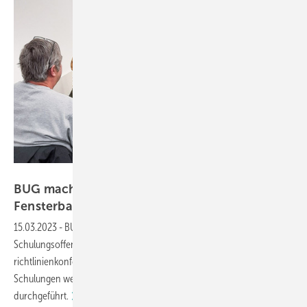
BUG Aluminium-Systeme
BUG macht schlau in Sachen
Fensterbankmontage
15.03.2023
-
BUG Aluminium-Systeme setzt seine umfangreiche
Schulungsoffensive zum Thema einfache, sichere sowie norm- und
richtlinienkonforme Fensterbankmontage fort. Die anstehenden
Schulungen werden mit Kunden und ihren Verarbeitern
durchgeführt.