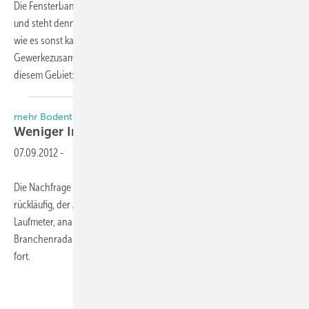
Die Fensterbank ist eines der einfachsten Einbauteile eines Bauwerkes
und steht dennoch mit einer Vielzahl von Gewerken in Verbindung,
wie es sonst kaum anderswo am Bau der Fall ist. Was bei diesem
Gewerkezusammenspiel zu beachten ist, erläutert ein Experte auf
diesem Gebiet: Der Sachverständige Michael
Hladik.
mehr Bodentiefe Elemente
Weniger Innen­fensterbänke
verkauft
07.09.2012
-
Die Nachfrage nach Innen-Fensterbänken in Österreich bleibt
rückläufig, der Absatz schrumpfte 2011 um ein Prozent auf 1,24 Mio.
Laufmeter, analysiert Kreutzer Fischer & Partner im aktuellen
Branchenradar. Damit setze sich die rückläufige Marktentwicklung
fort.