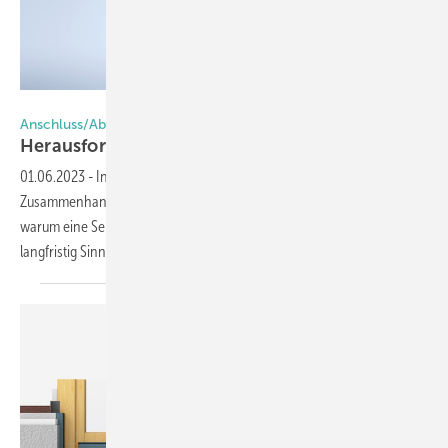
Foto: fensterinform gmbh
Anschluss/Abdichtung von Fensterbänken
Herausfor derung
Fensterbank-Anschluss
01.06.2023
-
In diesem Beitrag erfahren Sie, was alles im
Zusammenhang mit dem Fensterbankanschluss zu beachten ist und
warum eine Sekundärabdichtung an einer Außenfensterbank
langfristig Sinn
macht.