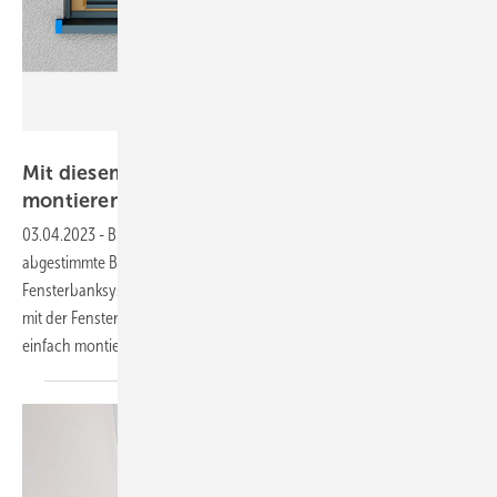
BUG Aluminium-Systeme
Mit diesem Fensterbanksystem von BUG sicher
montieren
03.04.2023
-
BUG Aluminium-Systeme entwickelt aufeinander
abgestimmte Bauteile für das montagefreundliche und sichere
Fensterbanksystem „BUG System 500“. Die BUG Systembauteile sind
mit der Fensterbank schlagregendicht in sich geprüft und bilden eine
einfach montierbare
Fensterbanklösung.