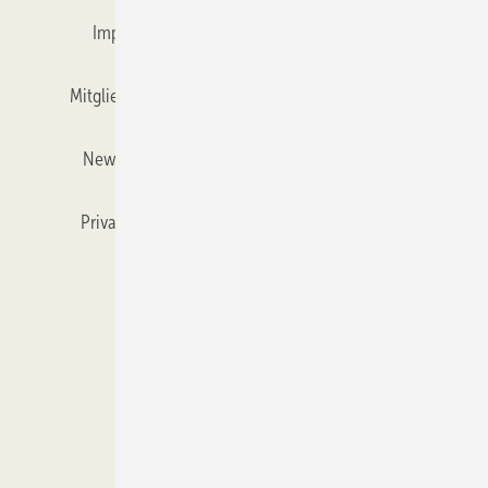
Impressum
Karriere bei Gentner
Team
Mitgliedschaften und Engagement
Mediaservice
Newsletter
Objekt des Monats
RSS-Feed
Privacy Manager
Veranstaltungen / Webinare
Kataloge
© 2026 GLASWELT