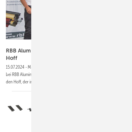
RBB Aluminium AG
RBB Aluminium AG: Roeb folgt auf von den
Hoff
15.07.2024
-
Marcus Roeb hat im Juli 2024 die Gesamtvertriebsleitung
bei RBB Aluminium übernommen. Der 53-Jährige folgt auf Uwe von
den Hoff, der in den Ruhestand verabschiedet
wurde.