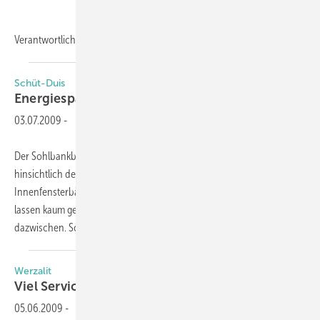
Verantwortlich
dafür...
Schüt-Duis
Energiesparende
Fensterbank
03.07.2009
-
Der Sohlbankbereich stellt oftmals einen neuralgischen Punkt
hinsichtlich der Wärmedämmung dar. Marmor- bzw. Kunststein-
Innenfensterbänke und z.B. Alu-Fensterbänke auf der Außenseite
lassen kaum genügend Raum für wirkungsvolle Dämmung
dazwischen. Schüt-Duis hat sich dieser Thematik
angenommen...
Werzalit
Viel Service bei der
Fensterbank
05.06.2009
-