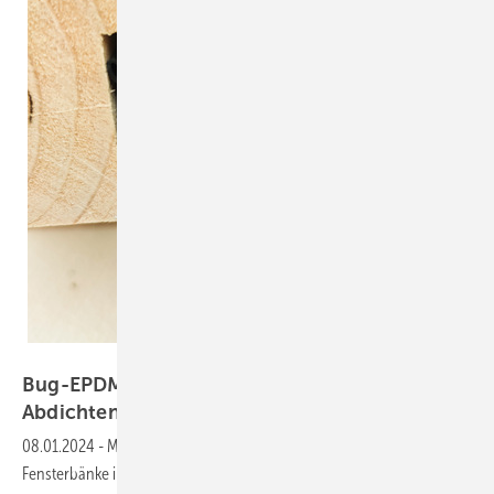
BUG Aluminium-Systeme
Bug-EPDM-Anschraubdichtung für sicheres
Abdichten der
Fensterbank
08.01.2024
-
Montagebetriebe können eine EPDM-Dichtung für
Fensterbänke in wenigen Schritten schnell und einfach sowohl beim