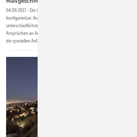
Maßgeschneiderte
Pakete
04.09.2017
-
Die Glas-Faltwand von Solarlux ist vielfältig
konfigurierbar. Aus diesem Grund bietet sie sich als Lösung für
unterschiedlichste Bauvorhaben an. Neben den individuellen
Ansprüchen an Architektur und Design stehen beispielsweise auch
die speziellen Anforderungen für Wohn- oder
Gewerbebau.