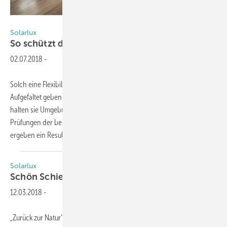
Solarlux GmbH
Solarlux
So schützt die Glas-Faltwand vor
Lärm
02.07.2018
-
Solch eine Flexibilität lassen Glas-Faltwände von Solarlux zu:
Aufgefaltet geben sie fast die ganze Raum- breite frei, geschlossen
halten sie Umgebungsgeräusche draußen. Erstmalige Schallschutz-
Prüfungen der beiden neuen Systeme Woodline und Combiline
ergeben ein Resultat, das sich sehen
bzw...
Solarlux
Schön Schieben mit
Holz
12.03.2018
-
„Zurück zur Natur“ wird immer mehr zum Motto vieler Bauherren und