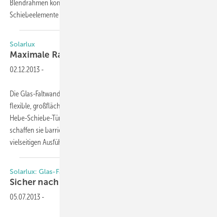
Blendrahmen komplett verdeckt einbauen. Bis zu 15 m2 große
Schiebeelemente mit einem Höchstgewicht
von...
Solarlux
Maximale
Raumöffnung
02.12.2013
-
Die Glas-Faltwandsysteme des Herstellers Solarlux ermöglichen
flexible, großflächige Raumöffnungen, die mit Standardfenstern und
Hebe-Schiebe-Türen nicht erreichbar seien. Komplett geöffnet
schaffen sie barrierefreie Übergänge von innen nach außen in
vielseitigen Ausführungen und
Abmessungen...
Solarlux: Glas-Faltwände mit RC2
Sicher nach außen
öffnen
05.07.2013
-