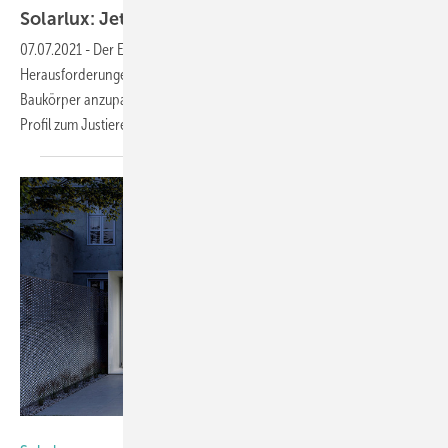
Solarlux: Jetzt mit Höhenausgleichprofil für die
07.07.2021
-
Der Einbau besonders breiter Glasfassaden bringt viele
Herausforderungen mit sich. Um sein Produkt optimal an den
Baukörper anzupassen, hat Solarlux für die Glas-Faltwand ein neues
Profil zum Justieren
entwickelt.
Foto: Solarlux GmbH