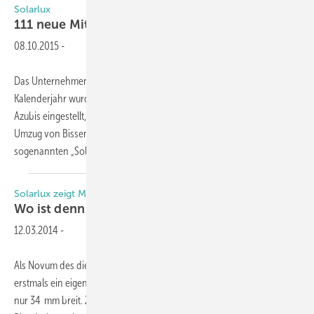
Solarlux
111 neue
Mitarbeiter
08.10.2015
-
Das Unternehmen Solarlux ist auf Wachstumskurs: Im laufenden
Kalenderjahr wurden bereits bis August 86 neue Mitarbeiter und
Azubis eingestellt, hauptsächlich im Bereich Produktion. Nach dem
Umzug von Bissendorf auf das neue Firmengelände in Melle, dem
sogenannten „Solarlux-Campus“, ist
geplant...
Solarlux zeigt MetallFenster
Wo ist denn nun der
Rahmen?
12.03.2014
-
Als Novum des diesjährigen Messeauftritts zeigt Solarlux mit Cero
erstmals ein eigenes Fenster. Die wärmegedämmten Alu-Profile sind
nur 34 mm breit. Zudem lassen sich bei dem neuen System die