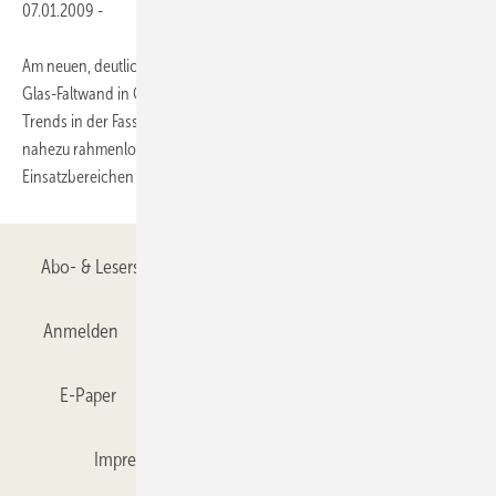
07.01.2009
-
Am neuen, deutlich vergrößerten Solarlux-Stand, gibt die SL 82, eine
Glas-Faltwand in Ganzglas-Optik, einen Ausblick auf kommende
Trends in der Fassaden- und Wintergartengestaltung: faltbare und
nahezu rahmenlose Verglasungen. Das System wird anhand von zwei
Einsatzbereichen präsentiert:
beim...
Abo- & Leserservice
AGB
Alle Inhalte chronologisch
Anmelden
Anmeldung & Registrierung
Datenschutz
E-Paper
Gentner Verlag
GLASWELT abonnieren
Impressum
Karriere bei Gentner
Team