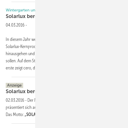
Wintergarten und mehr
Solarlux bereitet den Weg für
Neues
04.03.2016
-
In diesem Jahr werden Exponate gezeigt, die über die typischen
Solarlux-Kernprodukte wie Wintergarten und Glas-Faltwand
hinausgehen und mit einigen neuen Detaillösungen überraschen
sollen. Auf dem Stand werden drei Produktbereiche ausgestellt: Der
erste zeigt cero, das mehrfach
prämierte...
Anzeige
Solarlux bereitet den Weg für
Neues
02.03.2016
-
Der Marktführer für Glas-Faltwände und Glas-Anbauten
präsentiert sich auf der fensterbau frontale in Nürnberg.
Das Motto:
„SOLARLUX: Offen für
Neues“.