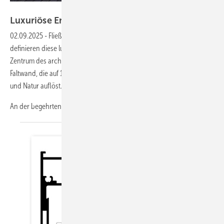
Foto: James Silverman Photography
Luxuriöse
Entgrenzung
02.09.2025
-
Fließende Übergänge zwischen drinnen und draußen
definieren diese luxuriöse Ferienvilla im schwedischen Villshärad. Im
Zentrum des architektonischen Konzepts: eine beeindruckende Glas-
Faltwand, die auf 13 Quadratmetern die Grenzen zwischen Wohnraum
und Natur auflöst.
An der begehrten
schwedischen...