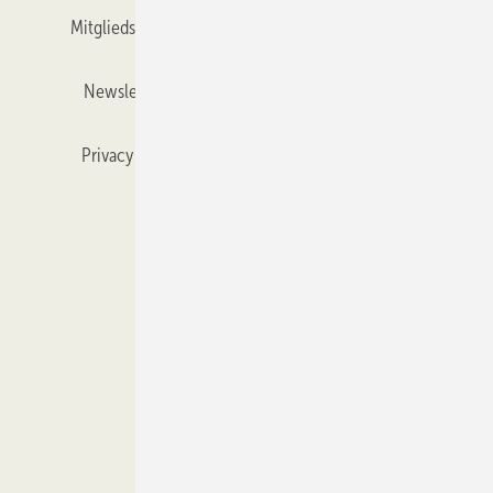
Mitgliedschaften und Engagement
Mediaservice
Newsletter
Objekt des Monats
RSS-Feed
Privacy Manager
Veranstaltungen / Webinare
Kataloge
© 2026 GLASWELT