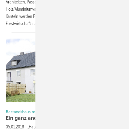
Architekten. Passend dazu stellt Solarlux die Holz- bzw.
Holz/Aluminiumvariante der neuen Glas-Faltwand vor: Für ihre
Kanteln werden Premiumhölzer verwendet, die aus nachhaltiger
Forstwirtschaft stammen. Der Anbieter spricht
von...
Solarlux GmbH
Bestandshaus mit Glas-Faltwand modernisieren
Ein ganz anderes
Gesicht
05.01.2018
-
„Hab ich mich in der Hausnummer geirrt?“ Die Frage stellt