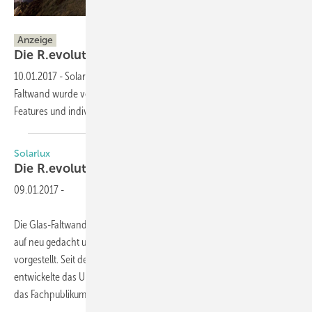
Solarlux
Anzeige
Die R.evolution der
Glas-Faltwand
10.01.2017
-
Solarlux zeigt auf der BAU eine R.evolution: Die Glas-
Faltwand wurde von Grund auf neu gedacht – mit einzigartigen
Features und individuellsten
Gestaltungsmöglichkeiten.
Solarlux
Die R.evolution der
Glas-Faltwand
09.01.2017
-
Die Glas-Faltwand, das Kernprodukt von Solarlux, wurde von Grund
auf neu gedacht und wird auf der BAU 2017 erstmals der Öffentlichkeit
vorgestellt. Seit der Markteinführung vor über dreißig Jahren
entwickelte das Unternehmen dieses Bauelement beständig weiter –
das Fachpublikum auf der BAU
2017...