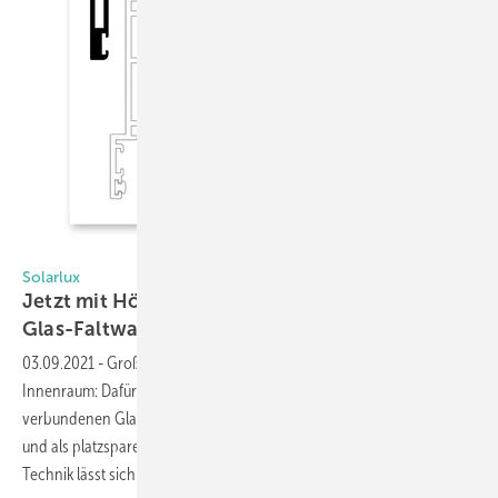
Foto: Solarlux
Solarlux
Jetzt mit Höhenausgleichprofil für die
Glas-Faltwand
03.09.2021
-
Großzügige Öffnungen für den Außeneffekt im
Innenraum: Dafür ist die Glas-Faltwand von Solarlux bekannt. Die
verbundenen Glaselemente lassen sich einfach zur Seite aufschieben
und als platzsparendes Paket zusammenfalten. Dank der ausgefeilten
Technik lässt sich so etwa die komplette Fassade
eines...