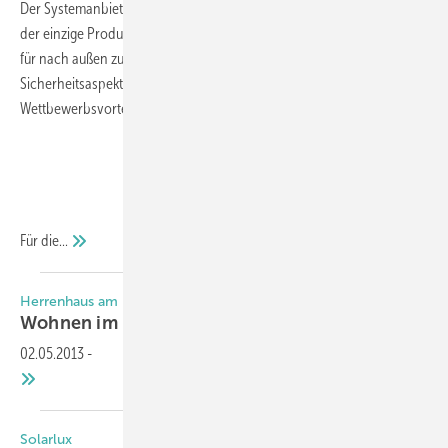
Der Systemanbieter Solarlux ist nach Unternehmensauskunft weltweit
der einzige Produzent, der die Zertifizierungskriterien nach RC2 auch
für nach außen zu öffnende Glas-Faltwände gewährleistet. Dieser
Sicherheitsaspekt bietet dem Fachhandelspartner einen
Wettbewerbsvorteil.
Für
die...
Herrenhaus am Rande des Ruhrgebiets
Wohnen im
Park
02.05.2013
-
Solarlux