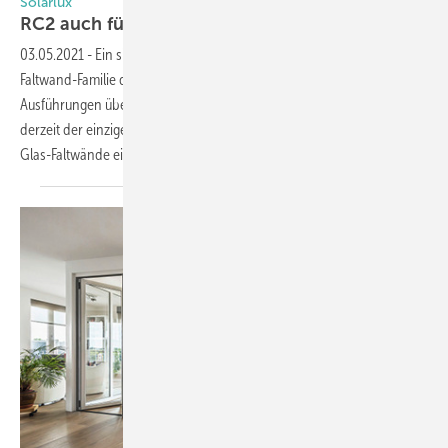
Solarlux
RC2 auch für paarige
Glas-Faltwände
03.05.2021
-
Ein sicheres Quartett: Jetzt verfügt die komplette Glas-
Faltwand-Familie des Herstellers Solarlux auch bei paarigen
Ausführungen über eine Zertifizierung nach RC2. Damit sei man
derzeit der einzige Anbieter, der für sämtliche Konfigurationen seiner
Glas-Faltwände eine hohe Einbruchhemmung nach
DIN...