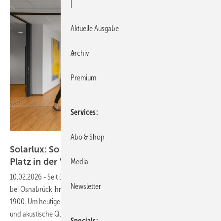
|
Aktuelle Ausgabe
Archiv
Premium
Services
Abo & Shop
Jorina Nordsiek / Solarlux GmbH
Solarlux: So schaffen flexible Faltwände viel
Platz in der
Volksbank
Media
10.02.2026
-
Seit über 25 Jahren betreibt die Volksbank eG in Melle
Newsletter
bei Osnabrück ihre Filiale in einem historischen Altbau aus dem Jahr
1900. Um heutigen Anforderungen an flexible Nutzung, Transparenz
und akustische Qualität gerecht zu werden, wurde das Obergeschoss
Specials