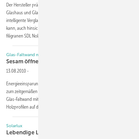
Der Hersteller präsentiert diesmal die Produktgruppen Wintergarten,
Glashaus und Glas-Faltwände. Wie man beim Wintergarten durch
intelligente Verglasungslösungen gleichzeitig energieeffizient ­ sein
kann, auch hinsichtlich solarer Gewinne, zeigt Solarlux anhand des
filigranen SDL Nobiles.
Der...
Glas-Faltwand mit 3-fach-ISO
Sesam öffne
dich
13.08.2010
-
Energieeinsparung durch effiziente Wärmedämmung gehört heute
zum zeitgemäßen Bauen. Mit der „SL 78“ bringt Solarlux eine neue
Glas-Faltwand mit Dreifach-Verglasung aus hochwertigen, lamellierten
Holzprofilen auf den Markt.
Solarlux
Lebendige
Lösungen