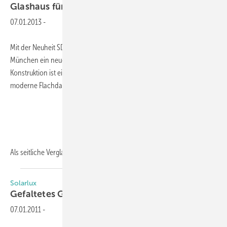
Glashaus für die
BAU
07.01.2013
-
Mit der Neuheit SDL Atrium Carré zeigt Solarlux auf der BAU in
München ein neues Glashaus. Eine Besonderheit der 2,70 m hohen
Konstruktion ist eine umlaufende Traufenblende, durch die eine
moderne Flachdachoptik erzeugt wird.
Als seitliche Verglasung werden auf der Messe das
Schiebe...
Solarlux
Gefaltetes
Glas
07.01.2011
-