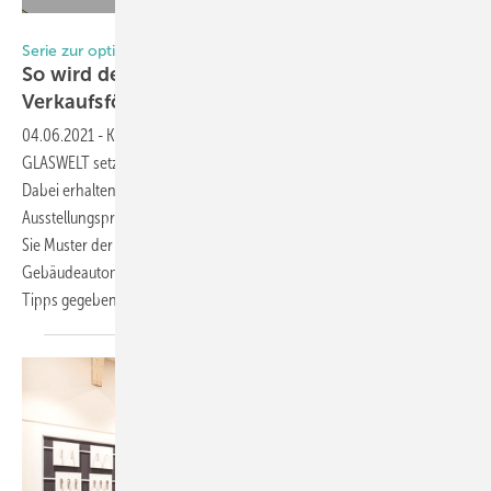
Foto: ShowMotion GmbH
Serie zur optimalen Showroom-Gestaltung, Teil VIII
So wird der Musterkoffer zum
Verkaufsfördermittel
04.06.2021
-
Kundengewinnung durch Ausstellungs­optimierung: Die
GLASWELT setzt die neue Serie mit dem Experten Mattia Sola fort.
Dabei erhalten Fensteranbieter wichtige Tipps für eine optimale
Ausstellungspräsentation. Im achten Teil der Serie wird gezeigt, wie
Sie Muster der Sonnenschutz-, Sicherheitstechnik und
Gebäudeautomatisierung gebührend ausstellen und drei wertvolle
Tipps gegeben, die man unbedingt beachten
sollte.