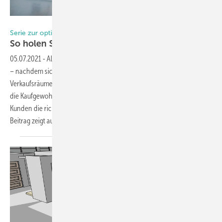
Foto: Showmotion GmbH
Serie zur optimalen Showroom-gestaltung; (Teil iX)
So holen Sie den Kunden zweifach
ab
05.07.2021
-
Allmählich kommt der stationäre Handel wieder in Fahrt
– nachdem sich Kunden pandemiebedingt monatelang kaum mehr in
Verkaufsräume gewagt hatten. Die lange Zeit der Lockdowns hat auch
die Kaufgewohnheiten beeinflusst, jetzt gilt es umso mehr, für den
Kunden die richtige Atmosphäre zu schaffen im Showroom. Der
Beitrag zeigt auf, was man beachten
sollte.