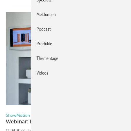
Meldungen
Podcast
Produkte
Thementage
Videos
Showmotion
ShowMotion und The Digital Architects
Webinar: Digital Signage im
Showroom
13.04.2022
-
Seit Ende 2021 bietet ShowMotion GmbH neben