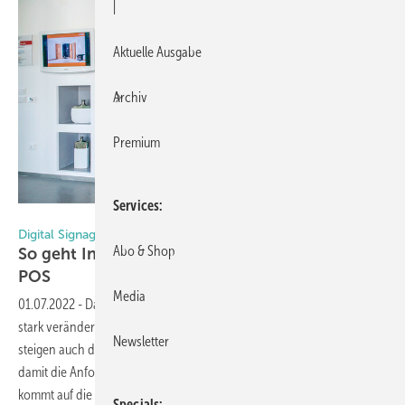
|
Aktuelle Ausgabe
Archiv
Premium
Services
Foto: Showmotion GmbH
Digital Signage im Showroom
Abo & Shop
So geht Inszenierung und Leadgenerierung am
POS
Media
01.07.2022
-
Das Kommunikationsverhalten hat sich mit den Jahren
stark verändert: Der Großteil von uns ist ständig online. Dadurch
Newsletter
steigen auch die Ansprüche von Kundinnen und Kunden – und
damit die Anforderungen ans Marketing. Unser Experte weiß: Es
kommt auf die Touchpoints
an.
Specials