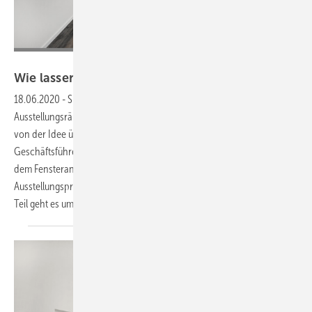
Showmotion
Wie lassen sich Bauelemente noch besser in Szen
18.06.2020
-
ShowMotion ist auf die Planung und Realisierung von
Ausstellungsräumen für Bauelemente und Bodenbeläge spezialisiert –
von der Idee über die Planung und Fertigung bis hin zur Montage.
Geschäftsführer Mattia Sola bietet jetzt kostenlose Webinare an, in
dem Fensteranbieter wichtige Tipps für eine optimale
Ausstellungspräsentation erhalten. Los geht es Anfang Juli - im ersten
Teil geht es um die Beleuchtung in der
Ausstellung.