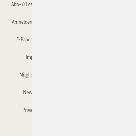
Abo- & Leserservice
AGB
Alle Inhalte chronologisch
Anmelden
Anmeldung & Registrierung
Datenschutz
E-Paper
Gentner Verlag
GLASWELT abonnieren
Impressum
Karriere bei Gentner
Team
Mitgliedschaften und Engagement
Mediaservice
Newsletter
Objekt des Monats
RSS-Feed
Privacy Manager
Veranstaltungen / Webinare
Kataloge