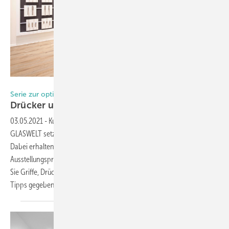
Foto: ShowMotion GmbH
Serie zur optimalen Showroom-Gestaltung, Teil VII
Drücker und Griffe wollen ausprobiert
werden
03.05.2021
-
Kundengewinnung durch Ausstellungs­optimierung: Die
GLASWELT setzt die neue Serie mit dem Experten Mattia Sola fort.
Dabei erhalten Fensteranbieter wichtige Tipps für eine optimale
Ausstellungspräsentation. Im siebten Teil der Serie wird gezeigt, wie
Sie Griffe, Drücker und Beschläge stilvoll ausstellen und drei wertvolle
Tipps gegeben, die man unbedingt beachten
sollte.