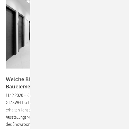
Showmotion Sola GmbH
Welche Bildmotive gehören in eine
Bauelemente-Ausstellung?
11.12.2020
-
Kundengewinnung durch Ausstellungsoptimierung: Die
GLASWELT setzt die Serie mit dem Experten Mattia Sola fort. Dabei
erhalten Fensteranbieter wichtige Tipps für eine optimale
Ausstellungspräsentation. Im vierten Teil der Serie wird die Gestaltung
des Showrooms thematisiert und drei Fehler verraten, die man