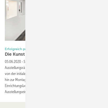
Foto: Showmotion
Erfolgreich präsentieren
Die Kunst des
Verk aufens
05.06.2020
-
ShowMotion ist auf die Planung und Realisierung von
Ausstellungsräumen für Bauelemente und Bodenbeläge spezialisiert –
von der initialen Idee über die Planung und individuelle Fertigung bis
hin zur Montage. In diesem Beitrag zeigen wir anhand eines
Einrichtungsbeispiels, welchen Leistungsumfang der
Ausstellungseinrichter
beherrscht.