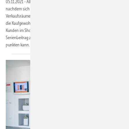
05.11.2021
-
Allmählich kommt der stationäre Handel wieder in Fahrt –
nachdem sich Kunden pandemiebedingt kaum mehr in
Verkaufsräume gewagt hatten. Die lange Zeit der Lockdowns hat auch
die Kaufgewohnheiten beeinflusst, jetzt gilt es umso mehr, für den
Kunden im Showroom die richtige Atmosphäre zu schaffen. Dieser
Serienbeitrag zeigt auf, wie man mit Audioelementen beim Kunden
punkten
kann.