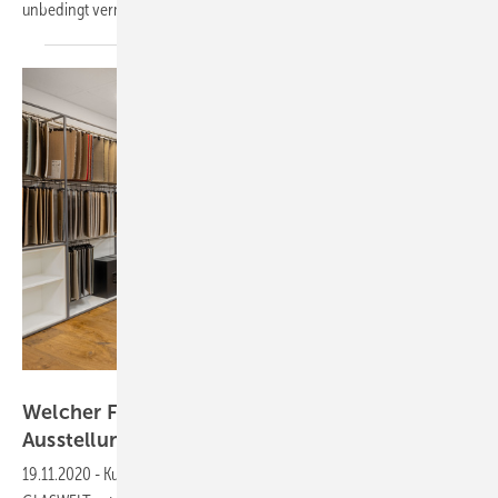
unbedingt vermeiden
soll.
ShowmotionSola GmbH
Welcher Fußbodenbelag ist für eine
Ausstellung am
besten?
19.11.2020
-
Kundengewinnung durch Ausstellungsoptimierung: Die