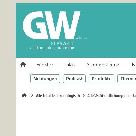
Springe
Springe
Springe
auf
auf
auf
Hauptinhalt
Hauptmenü
SiteSearch
Fenster
Glas
Sonnenschutz
F
Meldungen
Podcast
Produkte
Themen
Alle Inhalte chronologisch
Alle Veröffentlichungen im A