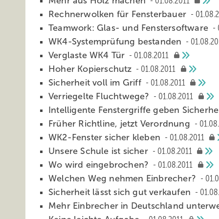
Mehr aus Holz machen
01.08.2011
Rechnerwolken für Fensterbauer
01.08.
Teamwork: Glas- und Fenstersoftware
WK4-Systemprüfung bestanden
01.08.20
Verglaste WK4 Tür
01.08.2011
Hoher Kopierschutz
01.08.2011
Sicherheit voll im Griff
01.08.2011
Verriegelte Fluchtwege?
01.08.2011
Intelligente Fenstergriffe geben Sicherhe
Früher Richtline, jetzt Verordnung
01.08
WK2-Fenster sicher kleben
01.08.2011
Unsere Schule ist sicher
01.08.2011
Wo wird eingebrochen?
01.08.2011
Welchen Weg nehmen Einbrecher?
01.
Sicherheit lässt sich gut verkaufen
01.08
Mehr Einbrecher in Deutschland unter