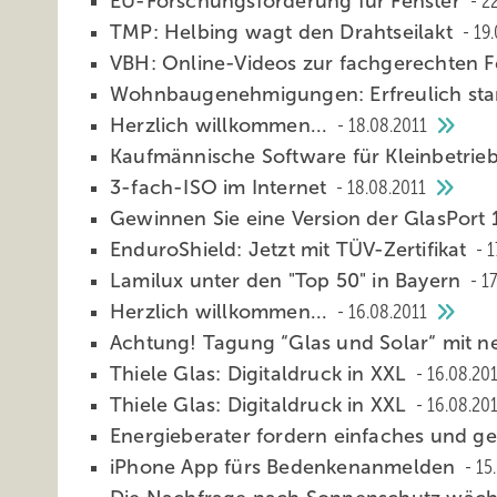
EU-Forschungsförderung für Fenster
22
TMP: Helbing wagt den Drahtseilakt
19.
VBH: Online-Videos zur fachgerechten
Wohnbaugenehmigungen: Erfreulich sta
Herzlich willkommen...
18.08.2011
Kaufmännische Software für Kleinbetrie
3-fach-ISO im Internet
18.08.2011
Gewinnen Sie eine Version der GlasPort
EnduroShield: Jetzt mit TÜV-Zertifikat
1
Lamilux unter den "Top 50" in Bayern
17
Herzlich willkommen...
16.08.2011
Achtung! Tagung “Glas und Solar“ mit 
Thiele Glas: Digitaldruck in XXL
16.08.20
Thiele Glas: Digitaldruck in XXL
16.08.20
Energieberater fordern einfaches und g
iPhone App fürs Bedenkenanmelden
15