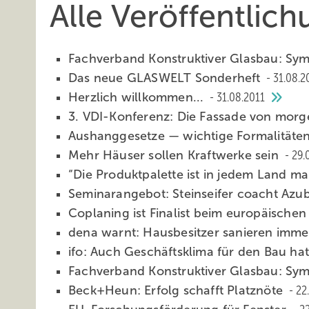
Alle Veröffentlic
Fachverband Konstruktiver Glasbau: S
Das neue GLASWELT Sonderheft
31.08.2
Herzlich willkommen...
31.08.2011
3. VDI-Konferenz: Die Fassade von mor
Aushanggesetze — wichtige Formalitäte
Mehr Häuser sollen Kraftwerke sein
29.
“Die Produktpalette ist in jedem Land m
Seminarangebot: Steinseifer coacht Azu
Coplaning ist Finalist beim europäische
dena warnt: Hausbesitzer sanieren imm
ifo: Auch Geschäftsklima für den Bau hat
Fachverband Konstruktiver Glasbau: S
Beck+Heun: Erfolg schafft Platznöte
22