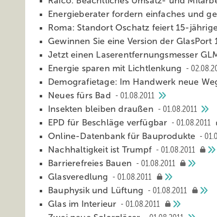
Raico: Beachtliches Umsatz- und Mitar
Energieberater fordern einfaches und g
Roma: Standort Oschatz feiert 15-jähri
Gewinnen Sie eine Version der GlasPort
Jetzt einen Laserentfernungsmesser G
Energie sparen mit Lichtlenkung
02.08.2
Demografietage: Im Handwerk neue W
Neues fürs Bad
01.08.2011
Insekten bleiben draußen
01.08.2011
EPD für Beschläge verfügbar
01.08.2011
Online-Datenbank für Bauprodukte
01.
Nachhaltigkeit ist Trumpf
01.08.2011
Barrierefreies Bauen
01.08.2011
Glasveredlung
01.08.2011
Bauphysik und Lüftung
01.08.2011
Glas im Interieur
01.08.2011