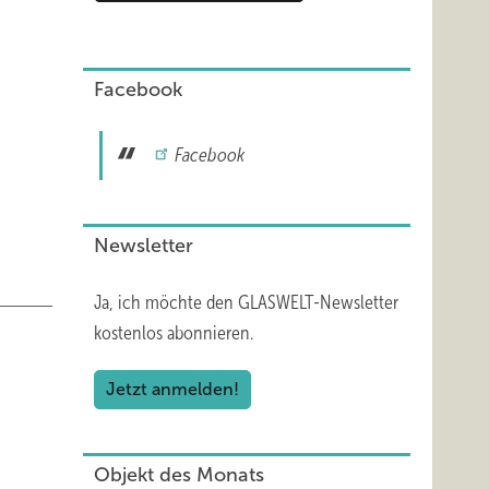
chaft
Facebook
Facebook
s CE-
Newsletter
ie
Ja, ich möchte den GLASWELT-Newsletter
kostenlos abonnieren.
onal,
Jetzt anmelden!
t und
achen.
Objekt des Monats