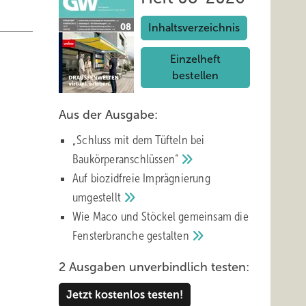
Inhaltsverzeichnis
Einzelheft
bestellen
Aus der Ausgabe:
tig
„Schluss mit d em Tüfteln bei
cht zu
Baukörperanschlüssen“
Auf biozidfreie Imprägnierung
umgestellt
Wie Maco und Stöckel gemeinsam die
chkeit.
Fensterbranche
gestalten
2 Ausgaben unverbindlich testen:
Jetzt kostenlos testen!
 von