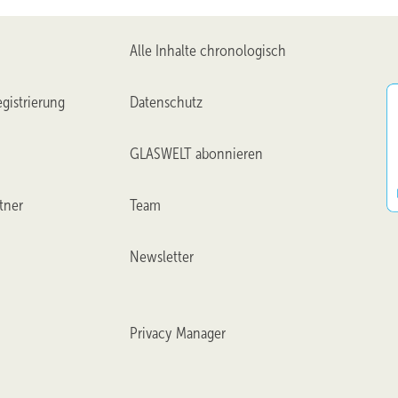
en mit RAL-Gütezeichen finden Sie auf der Seite der Gütegemeinscha
assend über das Qualitätsversprechen gütegesicherter Fenster inform
Alle Inhalte chronologisch
ier:
gistrierung
Datenschutz
GLASWELT abonnieren
tner
Team
Newsletter
Privacy Manager