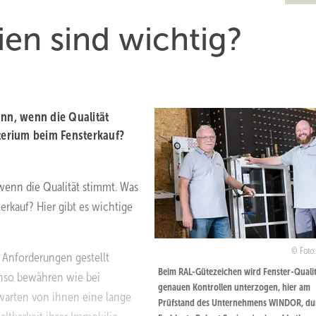
ien sind wichtig?
ann, wenn die Qualität
iterium beim Fensterkauf?
 wenn die Qualität stimmt. Was
erkauf? Hier gibt es wichtige
Foto
n Anforderungen gestellt
Beim RAL-Gütezeichen wird Fenster-Qualit
enso bewähren wie bei
genauen Kontrollen unterzogen, hier am
warten von ihnen eine lange
Prüfstand des Unternehmens WINDOR, du