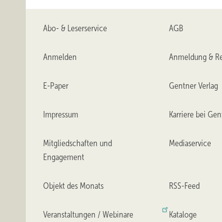
Einen Überblick über alle Vorteile von Fenstern und Tür
www.sehr-gute-fenster.de
. Hier können Sie sich umf
Abo- & Leserservice
AGB
Gezielt den geeigneten Fachbetrieb finden, können Sie h
Anmelden
Anmeldung & Re
https://fenster-koennen-mehr.de
E-Paper
Gentner Verlag
Impressum
Karriere bei Gen
Mitgliedschaften und
Mediaservice
Engagement
Objekt des Monats
RSS-Feed
Veranstaltungen / Webinare
Kataloge