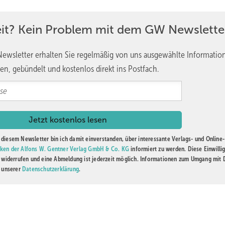
iterentwickelt
eit? Kein Problem mit dem GW Newslette
n Ansprüchen der Verbraucher kontinuierlich entwickelt. So wurde
ixiert. Dazu gehören ressourcenschonender Materialeinsatz, geringe
ewsletter erhalten Sie regelmäßig von uns ausgewählte Informatio
ltgerechte und ressourcenschonende Verwertung der Altfenster. Di
en, gebündelt und kostenlos direkt ins Postfach.
k zurück. Denn bereits 1925 wurde der „Reichsausschuss für
ideen in verändertem Zuschnitt bis heute im RAL-Bestand haben.
diesem Newsletter bin ich damit einverstanden, über interessante Verlags- und Online-
hlen derzeit mehr als 220 überwiegend große deutsche Fensterherst
ken der Alfons W. Gentner Verlag GmbH & Co. KG
informiert zu werden. Diese Einwilli
t widerrufen und eine Abmeldung ist jederzeit möglich. Informationen zum Umgang mit
 Kunden für eine umfassende Gütesicherung von der Erstprüfung der
n unserer
Datenschutzerklärung
.
chung bis hin zu Fertigung und Montage.