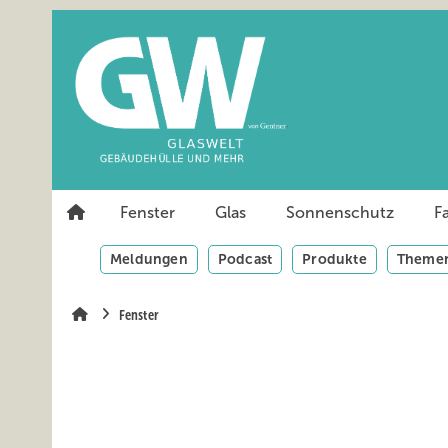
Springe
Springe
Springe
auf
auf
auf
Hauptinhalt
Hauptmenü
SiteSearch
Fenster
Glas
Sonnenschutz
F
Meldungen
Podcast
Produkte
Themen
Fenster