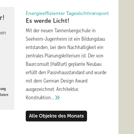
Energieeffizienter Tageslichttransport
r!
Es werde
Licht!
n
Mit der neuen Tannenbergschule in
nen
Seeheim-Jugenheim ist ein Bildungsbau
e
entstanden, bei dem Nachhaltigkeit ein
zentrales Planungskriterium ist. Der von
Baurconsult (Haßfurt) geplante Neubau
erfüllt den Passivhausstandard und wurde
mit dem German Design Award
eller.
ausgezeichnet. Architektur,
gung
 Daten
Konstruktion...
Alle Objekte des Monats