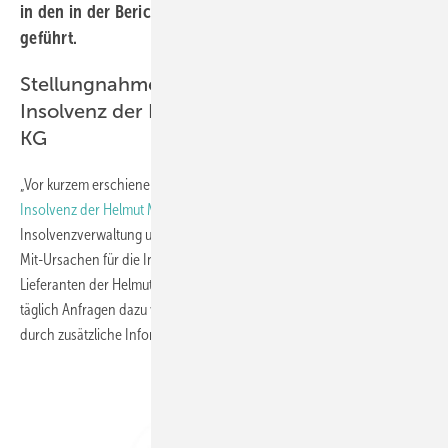
in den in der Berichterstattung genannten Bereichen
geführt.
Stellungnahme zur Presseerklärung zur
Insolvenz der Helmut Meeth GmbH & Co.
KG
„Vor kurzem erschienen in der Fachpresse Beiträge bezüglich der
Insolvenz der Helmut Meeth GmbH & Co. KG
, in welchen die
Insolvenzverwaltung unter anderem Schwierigkeiten mit der IT als
Mit-Ursachen für die Insolvenz nannte. Da auch 3E zu den IT-
Lieferanten der Helmut Meeth GmbH gehört, erreichen 3E seitdem
täglich Anfragen dazu von unseren Branchenbegleitern. Wir möchten
durch zusätzliche Information für Klarheit sorgen.