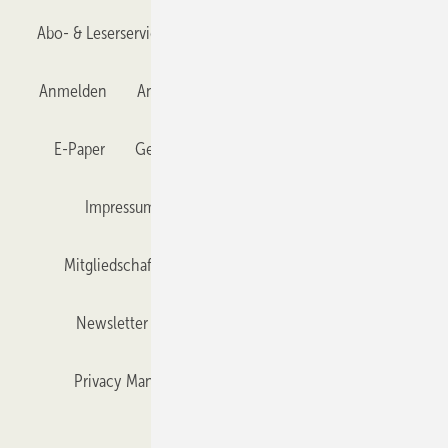
Abo- & Leserservice
AGB
Alle Inhalte chronologisch
Anmelden
Anmeldung & Registrierung
Datenschutz
E-Paper
Gentner Verlag
GLASWELT abonnieren
Impressum
Karriere bei Gentner
Team
Mitgliedschaften und Engagement
Mediaservice
Newsletter
Objekt des Monats
RSS-Feed
Privacy Manager
Veranstaltungen / Webinare
Kataloge