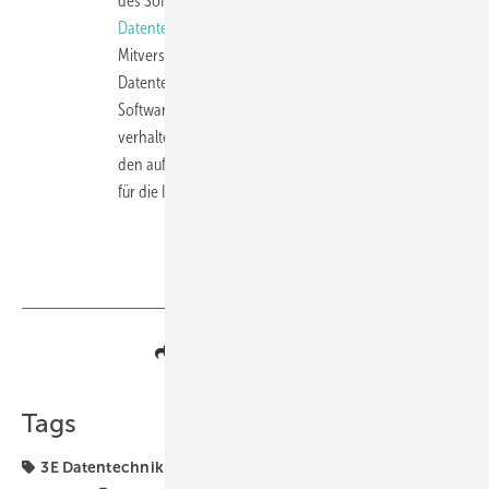
des Softwarehauses und HM-Dienstleisters
3E
Datentechnik GmbH
dürfte klar sein, dass ein
Mitverschulden an der Insolvenz NICHT bei 3E
Datentechnik zu suchen ist - im Gegenteil: Das
Softwarehaus selbst hat sich jederzeit sehr kooperativ
verhalten und war - und ist auch weiterhin - dabei, bei
den aufgetretenen Problemen zu helfen.
Die Ursachen
für die IT-Probleme sind wohl bei HM selbst zu suchen.
Teilen
Link kopieren
Tags
3E Datentechnik
Fenstervertrieb
Helmut Meeth