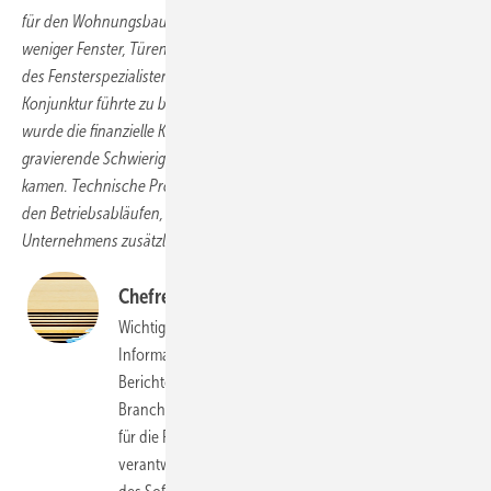
für den Wohnungsbau weiter gesunken. In Folge dessen wurden
weniger Fenster, Türen und Schiebeanlagen von den Auftraggebern
des Fensterspezialisten Helmut Meeth bestellt. Die schwache
Konjunktur führte zu beträchtlichen Umsatzeinbrüchen. Verstärkt
wurde die finanzielle Krise, als bei dem Fensterspezialisten
gravierende Schwierigkeiten mit den bestehenden IT-Systemen hinzu
kamen. Technische Probleme führten zu erheblichen Störungen in
den Betriebsabläufen, die letztlich die wirtschaftliche Lage des
Unternehmens zusätzlich belasteten.
“
Chefredakteur Daniel Mund
Wichtige Klarstellung, denn die oberflächlichen
Informationen, die am Anfang - auch durch unsere
Berichterstattung - verbreitet wurden. lösten in der
Branche Diskussionen darüber aus, welche IT-Systeme
für die Probleme des Fensterbauers Helmut Meeth
verantwortlich sein könnten. Mit dieser Stellungnahme