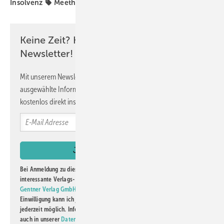
Insolvenz
Meeth
Keine Zeit? Kein Problem mit dem GW
Newsletter!
Mit unserem Newsletter erhalten Sie regelmäßig von uns
ausgewählte Informationen und Neuigkeiten, gebündelt und
kostenlos direkt ins Postfach.
Bei Anmeldung zu diesem Newsletter bin ich damit einverstanden, über
interessante Verlags- und Online-Angebote
der Marken der Alfons W.
Gentner Verlag GmbH & Co. KG
informiert zu werden. Diese
Einwilligung kann ich jederzeit widerrufen und eine Abmeldung ist
jederzeit möglich. Informationen zum Umgang mit Daten finden Sie
auch in unserer
Datenschutzerklärung
.