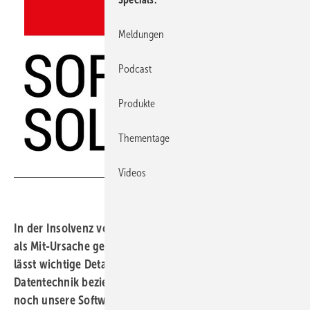
Meldungen
Podcast
Produkte
Thementage
3E Datentechnik
Videos
In der Insolvenz von Helmut Meeth wurden IT-Probleme
als Mit-Ursache genannt – aber die Berichterstattung
lässt wichtige Details aus. Das Softwarehaus 3E
Datentechnik bezieht jetzt Stellung: „Weder das 3E-Team
noch unsere Softwareplattform 3E-Look hat für Ausfälle