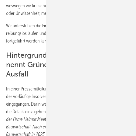
weswegen wir kritische Situationen, entstanden durch Drittsoftware
oder Unwissenheit, meist entschärfen konnten.
Wir unterstützen die Firma Meeth tatkräftig, damit die Systeme wieder
reibungslos laufen und die Auftragsabwicklung schnellstmöglich
fortgeführt werden kann.“
Hintergrund: Insolvenzverwalter
nennt Gründe für Helmut Meeth-
Ausfall
In einer Pressemitteilung und auch in einem Interview mit der GW ist
der vorläufige Insolvenzverwalter auf die Gründe der Insolvenz
eingegangen. Darin werden IT-System-Probleme aufgeführt, ohne auf
die Details einzugehen: „
Ein maßgeblicher Grund für die Insolvenz
der Firma Helmut Meeth ist die tiefgreifende Krise in der deutschen
Bauwirtschaft. Nach einem weiteren schwachen Konjunkturjahr der
Bauwirtschaft in 2023 waren auch in 2024 die Baugenehmigungen