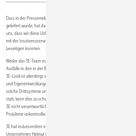
Dass in der Pressemeldung nicht mehr Kontext zu den Problemen
geliefert wurde, hat das ganze 3E-Team stark irritiert. Daher freuen wir
uns, dass wir diese Unklarheit auch durch den persönlichen Kontakt
mit der Insolvenzverwaltung, mit der wir nun zusammenarbeiten,
beseitigen konnten.
Weder das 3E-Team noch unsere Softwareplattform 3E-Look hat für
Ausfälle in den in der Berichterstattung genannten Bereichen geführt.
3E-Look ist allerdings eine ergänzbare Plattform, an die Drittsysteme
und Eigenentwicklungen angedockt werden können. Finden durch
solche Drittsysteme unautorisierte Veränderungen in der Datenbank
statt, kann dies zu schwerwiegenden Problemen führen, für die aber
3E nicht verantwortlich ist. Fehlendes Fachpersonal kann solche
Probleme unkontrollierbar machen.
3E hat insbesondere in den letzten Monaten konstant versucht, das
Unternehmen Helmut Meeth bei der Datenintegrität zu unterstützen,