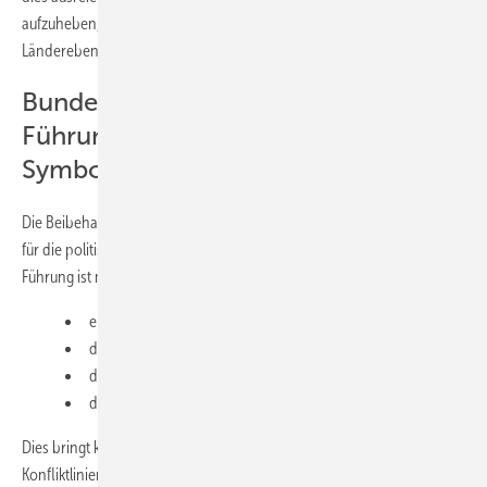
aufzuheben, bleibt abzuwarten - zumal viele Blockaden auf
Länderebene liegen.
Bundesbauministerium unter SPD-
Führung: Chance oder
Symbolpolitik?
Die Beibehaltung eines eigenständigen Bauministeriums ist als Signal
für die politische Priorisierung des Themas zu werten. Unter SPD-
Führung ist mit
einer stärkeren Betonung des sozialen Wohnungsbaus,
der Städtebauförderung,
des Mieterschutzes und
der Stärkung der Wohnungsgemeinnützigkeit zu rechnen.
Dies bringt klare sozialpolitische Akzente, dürfte aber auch
Konfliktlinien mit Investoreninteressen aufzeigen (z.B.