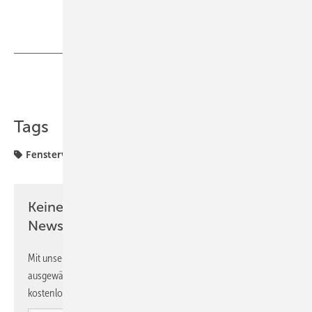
Teilen
Link kopieren
Tags
Fenstervertrieb
Frage
Keine Zeit? Kein Problem mit dem GW
Newsletter!
Mit unserem Newsletter erhalten Sie regelmäßig von uns
ausgewählte Informationen und Neuigkeiten, gebündelt und
kostenlos direkt ins Postfach.