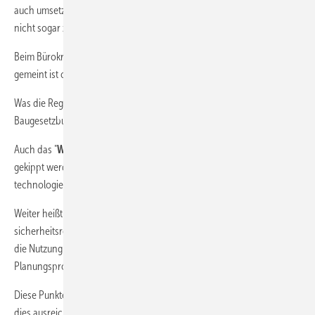
auch umsetzen lässt - und die Frage bleibt, ob einzelne Maßnahmen
nicht sogar zu mehr Bürokratie führen könnten.
Beim Bürokratieabbau stellt sich die Frage, ob das wirklich ernst
gemeint ist oder nur eine Absichtserklärung.
Was die Regierung plant, ist eine zweistufige Reform des
Baugesetzbuches inklusive Wohnungsbau-Turbo.
Auch das "
Wärmegesetz
" – oft als „Heizungsgesetzt“ betitelt – soll
gekippt werden, es wird die Einführung eines „einfacheren,
technologieoffenen“ GEG angestrebt.
Weiter heißt es, dass die Reduzierung der Normenverpflichtungen auf
sicherheitsrelevante Normen erreicht werden soll und der Fokus auf
die Nutzung von BIM zur Digitalisierung und Beschleunigung von
Planungsprozessen gelegt werden soll.
Diese Punkte lassen echte Vereinfachungspotenziale erkennen. Ob
dies ausreicht, um die lähmende Wirkung vieler Bauvorschriften