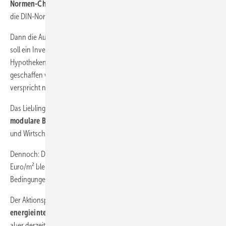
Normen-Check:
Es soll eine unabhängige Stelle eingerichtet werden,
die DIN-Normen auf ihre Kostenfolgen hin überprüft.
Dann die Aussagen zu neuen Förderanreizen für die Bauwirtschaft: Es
soll ein Investitionsfonds für den Wohnungsbau aufgelegt, gesicherte
Hypothekenbürgschaften ermöglicht und steuerliche Verbesserungen
geschaffen werden. Auch die Wiedereinführung der EH55-Förderung
verspricht neue Impulse - natürlich vor allem für den Neubau.
Das Lieblingskind des Bundesbauministeriums, das
serielle und
modulare Bauen
, wird weiter explizit gestärkt - das könnte Tempo
und Wirtschaftlichkeit signalisieren.
Dennoch: Die Schaffung von preiswertem Wohnraum unter 15
Euro/m² bleibt ambitioniert - ob private Investoren unter diesen
Bedingungen mitziehen, ist fraglich.
Der Aktionsplan Baustoffe (
Recycling, biobasierte und
energieintensive Baustoffe
) könnte Innovationsdruck erzeugen, ist
aber derzeit eher als langfristiges Projekt angelegt. Und wie es für