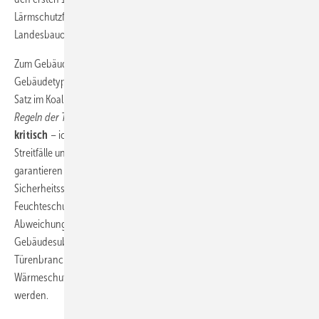
Lärmschutzfestsetzungen und eine Novellierung der
Landesbauordnung enthalten sein.
Zum Gebäudetyp E: Die gesetzliche Absicherung des vereinfachten
Gebäudetyps zielt auf eine realistische Senkung der Baukosten. Der
Satz im Koalitionsvertrag „
Das Abweichen von den anerkannten
Regeln der Technik stellt künftig keinen Mangel mehr dar
.“ sehe ich
kritisch
– ich kann mir vorstellen, dass sich daraus durchaus viele
Streitfälle und Regressansprüche ergeben werden. Zudem
garantieren die anerkannten Regeln der Technik
Sicherheitsstandards, etwa bei Statik, Brandschutz, Schallschutz oder
Feuchteschutz. Ohne diese Orientierung kann es zu qualitativen
Abweichungen kommen, die langfristige Risiken für die
Gebäudesubstanz und die Nutzer bergen. In der Fenster- und
Türenbranche betrifft das z. B. Einbruchhemmung, Luftdichtheit oder
Wärmeschutz – elementare Leistungsmerkmale könnten unterlaufen
werden.