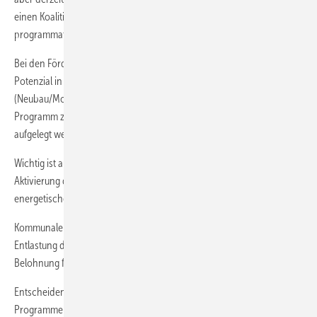
einen Koalitionsvertrag typisch ist: Viele Formulierungen bleiben
programmatisch, konkrete Summen oder Zeitpläne fehlen oft.
Bei den Förderprogrammen und finanziellen Anreizen ist ein Mix mit
Potenzial in Sicht: Die KfW-Förderung soll vereinfacht werden
(Neubau/Modernisierung als zwei zentrale Programme), ein
Programm zur
Starthilfe für Wohneigentum für Familien
soll
aufgelegt werden - mit eigenkapitalersetzenden Maßnahmen.
Wichtig ist auch die Wiedereinführung der
EH55-Förderung
zur
Aktivierung des Bauüberhangs und die steuerliche Absetzbarkeit von
energetischen Sanierungen bei Erbschaftsimmobilien.
Kommunale Wohnungsbaugesellschaften sollten durch eine
Entlastung des Eigenkapitals unterstützt und eine steuerliche
Belohnung für preisgünstige Mieten eingeführt werden.
Entscheidend wird die Ausgestaltung und praktische Umsetzung der
Programme sein. Man kann vieles wollen, die Frage ist nur, ob es sich