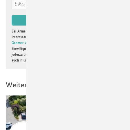
Bei Anmeldung zu diesem Newsletter bin ich damit einverstanden, über
interessante Verlags- und Online-Angebote
der Marken der Alfons W.
Gentner Verlag GmbH & Co. KG
informiert zu werden. Diese
Einwilligung kann ich jederzeit widerrufen und eine Abmeldung ist
jederzeit möglich. Informationen zum Umgang mit Daten finden Sie
auch in unserer
Datenschutzerklärung
.
Weitere Inhalte