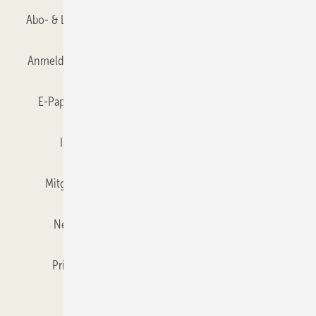
Abo- & Leserservice
AGB
Alle Inhalte chronologisch
Anmelden
Anmeldung & Registrierung
Datenschutz
E-Paper
Gentner Verlag
GLASWELT abonnieren
Impressum
Karriere bei Gentner
Team
Mitgliedschaften und Engagement
Mediaservice
Newsletter
Objekt des Monats
RSS-Feed
Privacy Manager
Veranstaltungen / Webinare
Kataloge