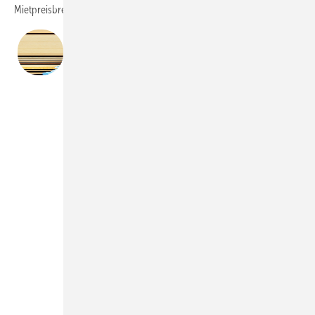
Mietpreisbremse, Indexmietenregelung).
Chefredakteur Daniel Mund
Der Gebäudesektor wird nicht mehr nur als
Problemfeld, sondern als Gestaltungsfeld
wahrgenommen. Impulse zur Förderung und
Vereinfachung von Standards sind wichtig und
überfällig. Ein deutlicher Ruck hin zum sozialen
Wohnungsbau ist spürbar - das kann Impulse in den
Kommunen auslösen. Die Rückkehr zum EH55-
Standard und die Förderung des Gebäudetyps E
könnten kurzfristige Investitionsentscheidungen
wieder attraktiver machen. Dennoch bleibt
festzuhalten: Die tatsächliche Hebelwirkung hängt
ganz wesentlich von einer schnellen und
unbürokratischen Umsetzung ab - daran hat es in der
Vergangenheit leider oft gehapert.