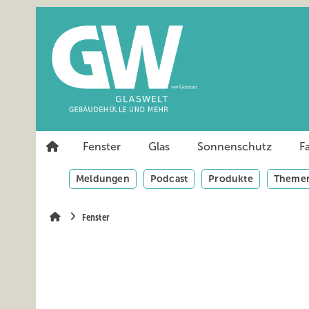
Springe
Springe
Springe
auf
auf
auf
Hauptinhalt
Hauptmenü
SiteSearch
Fenster
Glas
Sonnenschutz
F
Meldungen
Podcast
Produkte
Themen
Fenster