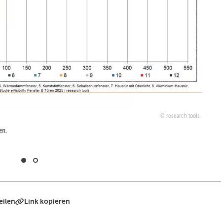
research tools
en.
eilen
Link kopieren