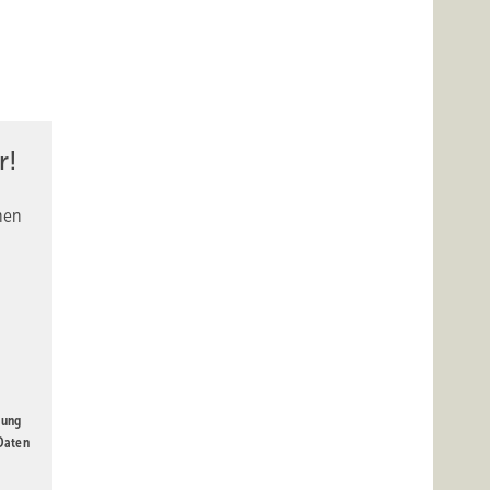
r!
nen
gung
 Daten