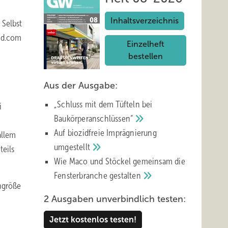
Inhaltsverzeichnis
 Selbst
and.com
Einzelheft
bestellen
Aus der Ausgabe:
„Schluss mit d em Tüfteln bei
i
Baukörperanschlüssen“
Auf biozidfreie Imprägnierung
allem
umgestellt
teils
Wie Maco und Stöckel gemeinsam die
Fensterbranche
gestalten
ngröße
2 Ausgaben unverbindlich testen:
Jetzt kostenlos testen!