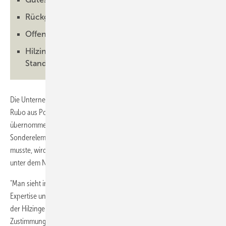
Rückgang im Neubaubereich Insolvenzauslöser
Offene Türen für Kunden und Marktbegleiter
Hilzinger jetzt fast 1500 Mitarbeiter an 47
Standorten
Die Unternehmensgruppe Hilzinger hat den Sonderbauspezialisten
Rubo aus Porta-Westfalica im Rahmen einer übertragenden Sanierung
übernommen. Der bekannte Hersteller von Hebeschiebetüren und
Sonderelementen, der Ende Januar 2025 Insolvenzantrag stellen
musste, wird mit allen rund 35 Beschäftigten als Tochterunternehmen
unter dem Namen Rubo GmbH weitergeführt.
"Man sieht in Rubo ein sehr großes Potenzial mit einer sehr hohen
Expertise und qualifiziertem Fachpersonal", heißt es in der Mitteilung
der Hilzinger-Gruppe. Die Übernahme erfolgte als Asset Deal mit
Zustimmung der Gläubigerversammlung, nachdem Rubo seit dem