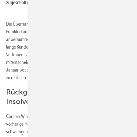
zugeschaltet.
Die Übernahme wurde durch die Unterzeichnung der Verträge in
Frankfurt am 16.05. besiegelt. Helmut Hilzinger betont spontan
anberaumten Pressegespräch einen Tag später: „Wir waren schon
lange Kunde von rubo und hatten daher von Anfang an ein gutes
Vertrauensverhältnis.“ Diese langjährige Beziehung war
mitentscheidend für die Übernahme. Die Insolvenz von rubo im
Januar bot die Möglichkeit, die Übernahme über eine Planinsolvenz
zu realisieren.
Rückgang im Neubaubereich
Insolvenzauslöser
Carsten Winkler, jetziger und künftiger rubo-CEO erläutert, dass die
vorherige Holdingstruktur mit Private-Equity-Hintergrund in
schwierigen Zeiten nicht zielführend war: „Solche Strukturen