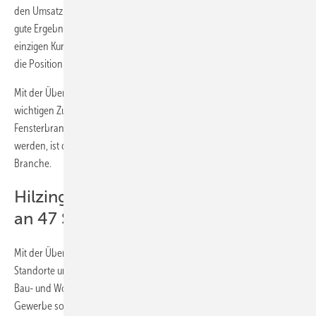
den Umsatz bei rubo signifikant erhöhen. rubo hat in früheren Jahren
gute Ergebnisse erzielt, wie die gesamte Branche. Wir wollen keinen
einzigen Kunden verlieren, der bisher bei rubo gekauft hat.“ Ziel ist es,
die Position im Markt zu stärken.
Mit der Übernahme sichert sich die Hilzinger Gruppe nicht nur einen
wichtigen Zulieferer, sondern erhalte auch Know-how für die ganze
Fensterbranche. In Zeiten, in denen Fachkräfte immer seltener
werden, ist dieser Schritt entscheidend für die Zukunftsfähigkeit der
Branche.
Hilzinger jetzt fast 1500 Mitarbeiter
an 47 Standorten
Mit der Übernahme wächst die Hilzinger-Gruppe auf insgesamt 47
Standorte und rund 1.480 Beschäftigte. Zu den Kunden zählen die
Bau- und Wohnungswirtschaft, der Fachhandel, das produzierende
Gewerbe sowie Haus- und Wohnungseigentümer.