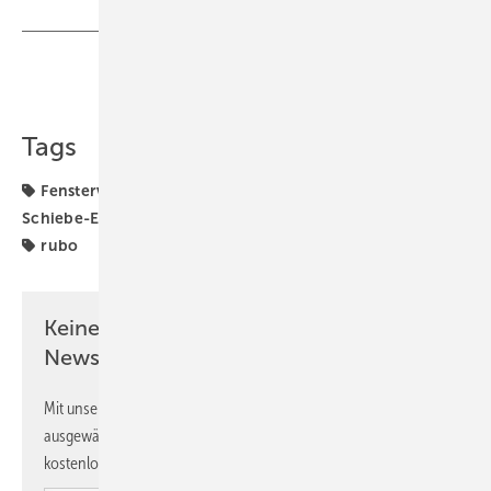
Teilen
Link kopieren
Tags
Fenstervertrieb
Großflächenelemente
Hebe-
Schiebe-Elemente
Insolvenz
Sonderbau
hilzinger
rubo
Keine Zeit? Kein Problem mit dem GW
Newsletter!
Mit unserem Newsletter erhalten Sie regelmäßig von uns
ausgewählte Informationen und Neuigkeiten, gebündelt und
kostenlos direkt ins Postfach.