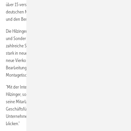
über 15 verschiedene Profilsysteme und beliefert neben dem
deutschen Markt auch Kunden in Frankreich, Österreich, der Schweiz
und den Benelux-Staaten mit einer Exportquote von 18 %.
Die Hilzinger-Gruppe selbst bezieht bereits seit Jahren Schiebetüren
und Sonderbauelemente von Rubo und sieht in der Übernahme
zahlreiche Synergien. In den vergangenen Jahren wurde bei Rubo
stark in neue Technologien und Anlagentechnik investiert, darunter
neue Vierkopf-Schweißputzlinien, ein neues Zuschnitt- und
Bearbeitungszentrum sowie innovative Hebeschiebetür-
Montagetische.
"Mit der Integration in die Hilzinger-Gruppe eröffnen sich nicht nur für
Hilzinger, sondern vor allem auch für das Unternehmen Rubo und
seine Mitarbeiter und Kunden noch bessere Perspektiven", erklärt
Geschäftsführer Helmut Hilzinger. "Als Teil der Hilzinger
Unternehmensgruppe können alle zuversichtlich in die Zukunft
blicken."