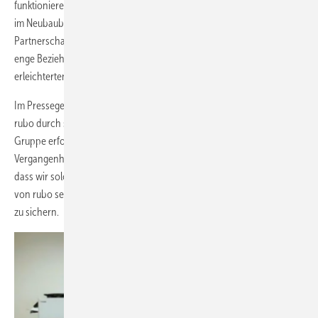
funktionieren gut, wenn jeden Tag die Sonne scheint.“ Der Rückgang
im Neubaubereich führte zu Umsatzeinbußen, wodurch die
Partnerschaft mit der Hilzinger Gruppe zur besten Option wurde. Die
enge Beziehung und das gemeinsame mittelständische Denken
erleichterten die Entscheidung.
Im Pressegespräch wird deutlich, dass die Hilzinger Gruppe plane,
rubo durch strukturelle Veränderungen und Synergieeffekte in der
Gruppe erfolgreich zu integrieren. Helmut Hilzinger: „Wir haben in der
Vergangenheit bereits bei einigen anderen Unternehmen bewiesen,
dass wir solche Aufgaben erfolgreich meistern können.“ Der Erhalt
von rubo sei wichtig, um die Sonderbau-Kompetenz in Deutschland
zu sichern.