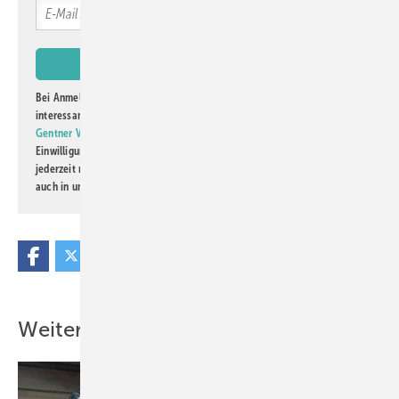
Bei Anmeldung zu diesem Newsletter bin ich damit einverstanden, über
interessante Verlags- und Online-Angebote
der Marken der Alfons W.
Gentner Verlag GmbH & Co. KG
informiert zu werden. Diese
Einwilligung kann ich jederzeit widerrufen und eine Abmeldung ist
jederzeit möglich. Informationen zum Umgang mit Daten finden Sie
auch in unserer
Datenschutzerklärung
.
Weitere Inhalte