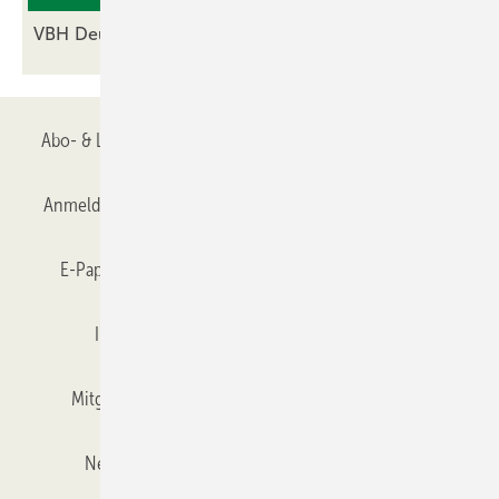
VBH Deutschland stellt
Insolvenzantrag
Abo- & Leserservice
AGB
Alle Inhalte chronologisch
Anmelden
Anmeldung & Registrierung
Datenschutz
E-Paper
Gentner Verlag
GLASWELT abonnieren
Impressum
Karriere bei Gentner
Team
Mitgliedschaften und Engagement
Mediaservice
Newsletter
Objekt des Monats
RSS-Feed