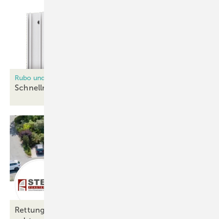
Rubo und Deceuninck
Schnellmontage-Kit für
Hebeschiebetüren
Rettung ohne Insolvenz: Stema Fenstersysteme