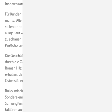
Insolvenzantrag stabil in Eigenverwaltung agierte.
Für Kunden und Partnerhersteller ändert sich durch die Übernahme
nichts. "Alle Kundenkontakte, Kooperationen und Partnerschaften
sollen ohne Einschränkungen 1:1 fortgeführt, intensiviert und weiter
ausgebaut werden. Kein Partnerhersteller braucht nach Alternativen
zu schauen und kann in gewohnter Weise auf das volle Produkt-
Portfolio und die Marke Rubo zählen", versichert das Unternehmen.
Die Geschäftsleitung mit Carsten Winkler bleibt bestehen und wird
durch die Geschäftsführer Helmut Hilzinger, Christian Bandle und
Roman Hilzinger ergänzt. Auch der Markenname "Rubo" bleibt
erhalten, da er als Synonym für den Sonderbauspezialisten aus
Ostwestfalen gilt.
Rubo, mit einer über 30-jährigen Tradition, ist auf die Fertigung von
Sonderelementen wie Bogenfenster, Schrägfenster, Kurvenfenster,
Schwingfenster, Kreis- und Ovalfenster sowie Hebeschiebetüren und
Falttüren aus Kunststoff spezialisiert. Das Unternehmen verarbeitet