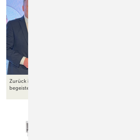
Zurück in der Präsenz: Hilzinger Partnertag 2023
begeistert im
Europa-Park-Stadion