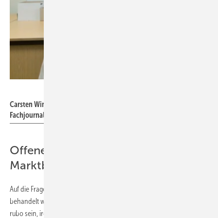
Daniel Mund / GW
Carsten Winkler stellt sich im Pressegespräch den Fragen der
Fachjournalisten
Offene Türen für Kunden und
Marktbegleiter
Auf die Frage, wie künftig Marktbegleiter von Hilzinger bei rubo
behandelt werden, sagte Hilzinger: „Es kann nicht das Interesse von
rubo sein, irgendjemanden auszugrenzen. Im Gegenteil: Wir wollen