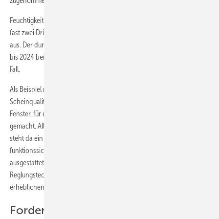
zugenommen", warnt Heike Böhmer.
Feuchtigkeitsschäden und Schäden an der Baukonstruktion machen
fast zwei Drittel der durch Versicherungen regulierten Bauschäden
aus. Der durchschnittliche Aufwand je Schadensfall hat sich von 2013
bis 2024 beinahe verdoppelt – auf fast 14.000 Euro pro reguliertem
Fall.
Als Beispiel nennt Böhmer die Energieeffizienz: „Die stellt oft nur eine
Scheinqualität auf dem Papier dar. Da werden Solo-Auflagen für die
Fenster, für die Wärmedämmung und für die Heizungstechnik
gemacht. Alles wird in der Theorie maximal ausgereizt. Und am Ende
steht da ein Haus – völlig überdämmt, luftdicht, nur noch
funktionssicher mit wartungsaufwendiger Lüftungstechnik
ausgestattet, mit hochkomplexer, reparaturanfälliger Heizungs- und
Reglungstechnik. Insgesamt also viel zu teuer, oft mit Baumängeln und
erheblichen Risiken zum Beispiel für Feuchtigkeitsschäden."
Forderung: „Gebäude-Typ E" als