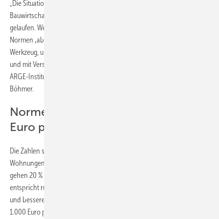
„Die Situation ist längst eskaliert. Der Normen-Frust in der
Bauwirtschaft ist enorm. Die Fülle an Vorschriften ist aus dem Ruder
gelaufen. Wer mehr Wohnungen bauen will, muss dringend bei den
Normen ‚abrüsten' und sie wieder zu dem machen, was sie waren: Ein
Werkzeug, um Kosten zu senken. Deutschland braucht eine schnelle
und mit Verstand gemachte Radikalkur bei den Normen", fordern
ARGE-Institutsleiter Prof. Dietmar Walberg und IFB-Direktorin Heike
Böhmer.
Normen treiben Baukosten um 600
Euro pro Quadratmeter nach oben
Die Zahlen sind alarmierend: Seit 2000 gab es beim Neubau von
Wohnungen bundesweit eine Kostenexplosion um rund 245 %. Davon
gehen 20 % auf das Konto verschärfter Normenstandards – das
entspricht rund 600 Euro pro Quadratmeter Wohnfläche. Mit weniger
und besseren Normen könnten die Gesamtkosten im Neubau um rund
1.000 Euro pro Quadratmeter gesenkt werden, rechnen die Forscher