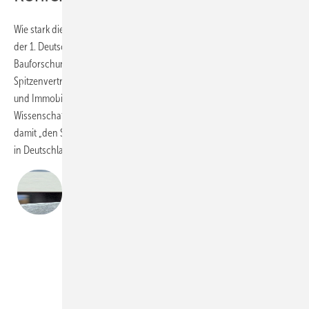
Wie stark die „Normen-Flut" den Wohnungsbau hemmt, steht im Fokus
der 1. Deutschen Baunormen-Konferenz der beiden
Bauforschungsinstitute. Dazu werden auf dem „Normen-Gipfel“ am
Spitzenvertreter am 08.07. von Politik aus Bund und Ländern, Bau-
und Immobilienwirtschaft, Architektur, Bauplanung, Verwaltung und
Wissenschaft in Berlin zusammenkommen. ARGE und IFB wollen
damit „den Startschuss für das Durchforsten des ‚Normen-Dickichts‘
in Deutschland“ setzen.
Chefredakteur Daniel Mund
Endlich sagt es jemand laut: Das Normungssystem
selbst gehört auf den Prüfstand. Zu lange haben wir so
getan, als ob die Politik uns die Normen-Flut beschert
hätte. Dabei sind es vor allem Produkthersteller und
Wissenschaftler, die in den DIN-Gremien dafür sorgen,
dass Standards immer weiter verschärft werden – oft
ohne Rücksicht auf die praktischen und finanziellen