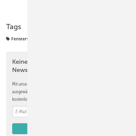
Teilen
Link kopieren
Tags
Fenstervertrieb
Normen
Keine Zeit? Kein Problem mit dem GW
Newsletter!
Mit unserem Newsletter erhalten Sie regelmäßig von uns
ausgewählte Informationen und Neuigkeiten, gebündelt und
kostenlos direkt ins Postfach.