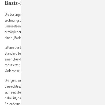
Basis-Standard
Die Lösung sehen ARGE und IFB in einer konsequenten „Wende im
Wohnungsbau": „Es ist höchste Zeit, die Idee des ‚Gebäude-Typs E'
umzusetzen und einfaches, kostengünstiges Bauen wieder zu
ermöglichen", so Heike Böhmer. Bund und Länder sollten verstärkt
einen „Basis-Standard-Wohnungsbau" fördern.
„Wenn der Bauherr am Ende mehr will, dann muss er einen höheren
Standard bestellen und auch bezahlen. Aber es darf nicht länger
einen ‚Nur-High-End-Standard' im Wohnungsbau geben. Ziel muss ein
reduzierter, robuster Basis-Standard als gängige Wohnungsbau-
Variante sein", fordern die Institutsleiter.
Dringend notwendig sei auch ein „Gebäude-Typ-E-Gesetz", sagt
Baurechtsexperte Michael Halstenberg. Die Bundesregierung lasse
sich seit über einem Jahr Zeit, das auf den Weg zu bringen. „Wichtig
dabei ist, dass es Erleichterungen und keine neuen rechtlichen
Anforderungen gibt."