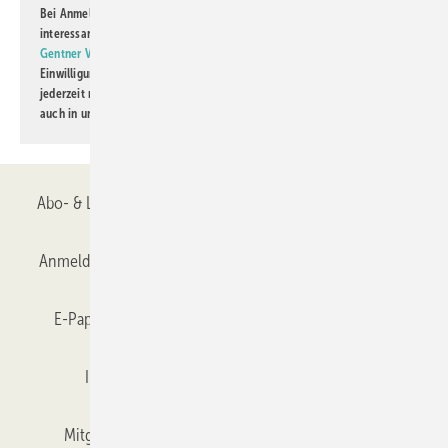
Bei Anmeldung zu diesem Newsletter bin ich damit einverstanden, über
interessante Verlags- und Online-Angebote
der Marken der Alfons W.
Gentner Verlag GmbH & Co. KG
informiert zu werden. Diese
Einwilligung kann ich jederzeit widerrufen und eine Abmeldung ist
jederzeit möglich. Informationen zum Umgang mit Daten finden Sie
auch in unserer
Datenschutzerklärung
.
Abo- & Leserservice
AGB
Alle Inhalte chronologisch
Anmelden
Anmeldung & Registrierung
Datenschutz
E-Paper
Gentner Verlag
GLASWELT abonnieren
Impressum
Karriere bei Gentner
Team
Mitgliedschaften und Engagement
Mediaservice