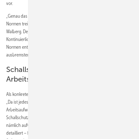
vor.
„Genau das macht den Neubau von Wohnungen immer teurer:
Normen treiben die Baukosten enorm nach oben", sagt Prof. Dietmar
Walberg. Der Vorwurf: Deutschland habe sich „vernormt".
Kontinuierlich würden immer neue, komplexere und schärfere
Normen entwickelt, die einfache und kostengünstige Lösungen
ausbremsten.
Schallschutz-Beispiel: Dreifacher
Arbeitsaufwand seit 2015
Als konkretes Beispiel führen die Wissenschaftler den Schallschutz an:
„Da ist jedes Maß verlorengegangen. Seit 2015 haben sich der
Arbeitsaufwand und die Kosten, die hinter der Normung zum
Schallschutz stecken, verdreifacht. Der Schallschutz muss jetzt
nämlich aufwendig rechnerisch nachgewiesen werden – und zwar
detailliert – für jeden Raum einzeln. Ohne komplexe Bauphysik-