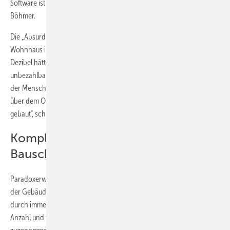
Software ist das gar nicht mehr möglich", sagt IFB-Direktorin Heike
Böhmer.
Die „Absurdität von Normung" machen die Bauforscher an einem
Wohnhaus in Wesel deutlich: Eine Überschreitung von nur 1 bis 3
Dezibel hätte die Verglasung aller Balkone notwendig und damit
unbezahlbar gemacht. „Eigentlich sollen Balkone die Lebensqualität
der Menschen verbessern. Aber weil die Lärmbelastung ganz knapp
über dem Orientierungswert lag, wurden die Balkone gar nicht erst
gebaut", schildert Prof. Dietmar Walberg.
Komplexere Normen führen zu mehr
Bauschäden
Paradoxerweise steigt durch komplexere Normen nicht die Qualität
der Gebäude – im Gegenteil. „Fatal ist, dass die Qualität der Gebäude
durch immer komplexere Normen nicht steigt. Im Gegenteil: Die
Anzahl und vor allem die Kosten der Bauschäden haben stark