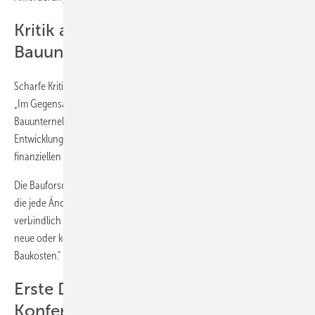
Kritik am Normungssystem:
Bauunternehmen ohne Einfluss
Scharfe Kritik äußern die Forscher auch am Normungssystem selbst:
„Im Gegensatz zu Produktherstellern und Wissenschaftlern haben
Bauunternehmen und Bauherren faktisch kaum Einfluss auf die
Entwicklung von Baunormen. Dennoch tragen sie am Ende die
finanziellen Folgen", kritisiert Prof. Dietmar Walberg.
Die Bauforschungsinstitute fordern deshalb eine unabhängige Stelle,
die jede Änderung bei der Normung künftig intensiv prüft, bevor diese
verbindlich wird. „Es geht darum, genau festzustellen: Was bedeuten
neue oder komplexere Normen für den Bau und vor allem auch für die
Baukosten."
Erste Deutsche Baunormen-
Konferenz als Startschuss