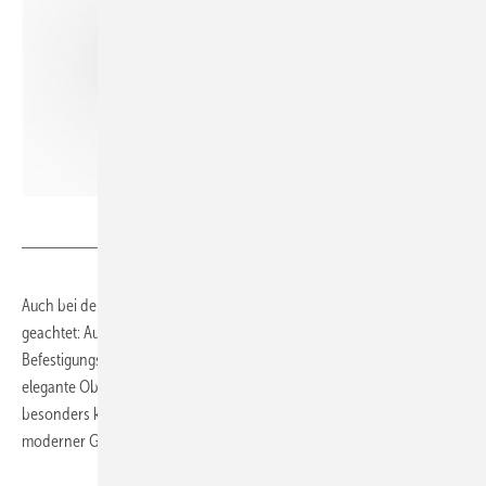
C.R. Laurence
Auch bei der Montage wurde auf ein hochwertiges Erscheinungsbild
geachtet: Aufsteckbare Abdeckungen verdecken die
Befestigungsschrauben vollständig und sorgen für eine saubere,
elegante Oberfläche. Gleichzeitig ermöglicht die Konstruktion
besonders kleine Spaltmaße, was die minimalistische Gestaltung
moderner Glasduschen zusätzlich unterstützt.