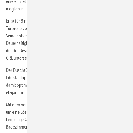
eine einstellbare Nulllage, wodurch eine präzise Ausrichtung der Tür
möglich ist.
Er ist für 8 mm und 10 mm ESG geeignet und erlaubt eine maximale
Türbreite von 900 mm bei einem maximalen Türgewicht von 45 kg.
Seine hohe Qualität und Zuverlässigkeit wurden zudem durch eine
Dauerhaftigkeitsprüfung nach DIN EN 14428:2019-07 bestätigt, bei
der der Beschlag erfolgreich über 100.000 Zyklen getestet wurde, wie
CRL unterstreicht.
Der Duschtürbeschlag Murello ist in den Oberflächen Chrom,
Edelstahloptik gebürstet und matt schwarz erhältlich und lässt sich
damit optimal in unterschiedliche Konzepte integrieren, von klassisch
elegant bis modern und kontraststark.
Mit dem neuen Murello-Duschtürband erweitert CRL sein Sortiment
um eine Lösung, die Ästhetik, hohe technische Präzision und
langlebige Qualität in einem Produkt vereint – für anspruchsvolle
Badezimmer im privaten Wohnhaus sowie im Objektbereich.