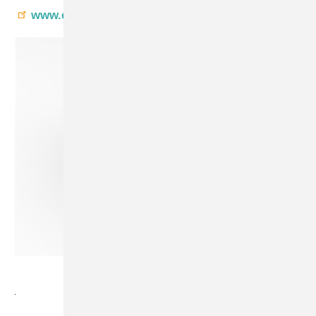
www.crl.eu
C.R. Laurence
.