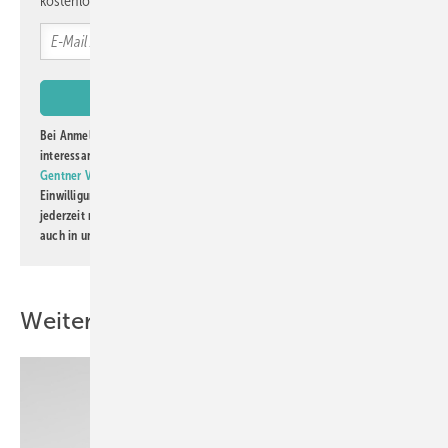
kostenlos direkt ins Postfach.
Bei Anmeldung zu diesem Newsletter bin ich damit einverstanden, über
interessante Verlags- und Online-Angebote
der Marken der Alfons W.
Gentner Verlag GmbH & Co. KG
informiert zu werden. Diese
Einwilligung kann ich jederzeit widerrufen und eine Abmeldung ist
jederzeit möglich. Informationen zum Umgang mit Daten finden Sie
auch in unserer
Datenschutzerklärung
.
Weitere Inhalte