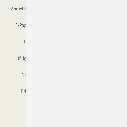
Anmelden
Anmeldung & Registrierung
Datenschutz
E-Paper
Gentner Verlag
GLASWELT abonnieren
Impressum
Karriere bei Gentner
Team
Mitgliedschaften und Engagement
Mediaservice
Newsletter
Objekt des Monats
RSS-Feed
Privacy Manager
Veranstaltungen / Webinare
Kataloge
© 2026 GLASWELT