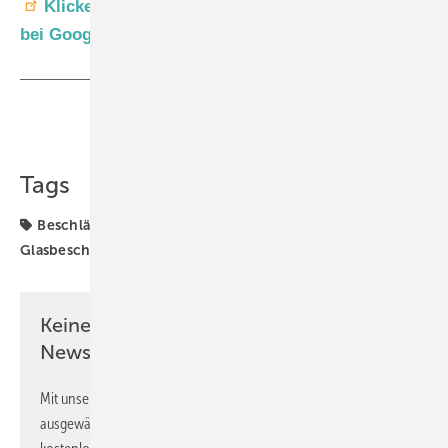
Klicken Sie hier, um GW als bevorzugte Quelle
bei Google einzustellen
Teilen
Link kopieren
Tags
Beschläge
C.R. Laurence,CRL
CRL
Glasbeschläge
Interieur
Interieurglas
Produktion
Keine Zeit? Kein Problem mit dem GW
Newsletter!
Mit unserem Newsletter erhalten Sie regelmäßig von uns
ausgewählte Informationen und Neuigkeiten, gebündelt und