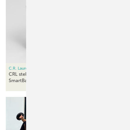
C.R. Laurence of Europe
CRL stellt das Duschtürband Oxford aus der neuen
SmartBath Linie
vor