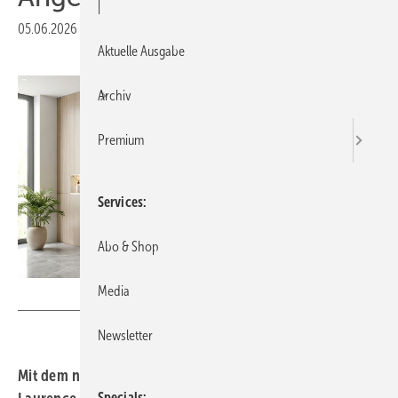
|
05.06.2026
|
Druckvorschau
Aktuelle Ausgabe
Archiv
Premium
Services
Abo & Shop
Media
C.R. Laurence
Newsletter
Mit dem neuen Duschtürbeschlag Murello stellt C.R.
Specials