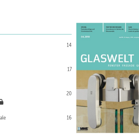
14
17
20
ale
16