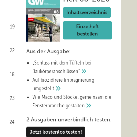
Inhaltsverzeichnis
19
Einzelheft
bestellen
22
Aus der Ausgabe:
„Schluss mit d em Tüfteln bei
Baukörperanschlüssen“
18
Auf biozidfreie Imprägnierung
umgestellt
Wie Maco und Stöckel gemeinsam die
23
Fensterbranche
gestalten
2 Ausgaben unverbindlich testen:
24
Jetzt kostenlos testen!