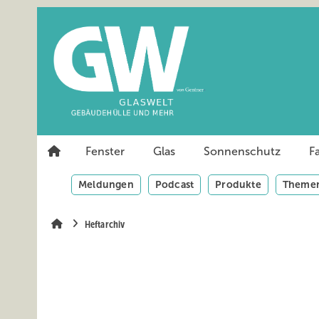
Springe
Springe
Springe
auf
auf
auf
Hauptinhalt
Hauptmenü
SiteSearch
Fenster
Glas
Sonnenschutz
F
Meldungen
Podcast
Produkte
Themen
Heftarchiv