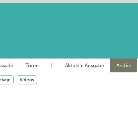
assade
Türen
|
Aktuelle Ausgabe
Archiv
tage
Videos