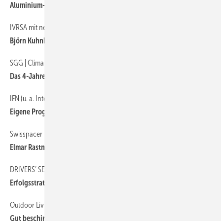
Alumini um-Presswerk in Betrieb genommen
IVRSA mit neuem technischen Referenten
Björn Kuhnke wechselt zum IVRSA
SGG | ClimaPlusSecurit Partner
Das 4-Jahreszeiten-Glas
IFN (u. a. Internorm, Neuffer, HSF) begrenzt Rückgänge
Eigene Pro gnosen übertroffen
Swisspacer
Elmar Rastner für Europa
DRIVERS’ SEAT FOLGE 19
Erfolg sstrategien im Preiskampf
Outdoor Living zeigt sich einseitig
Gut beschirmt