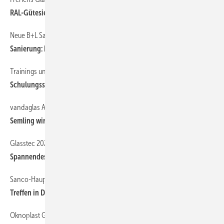
RAL-Gütesiegel für Dusc hen
Neue B+L Sanierungsstudie
Sanieru ng: Positiver Ausblick für 2024
Trainings und Webinare bei markilux sehr begehrt
Schulungssaison erfolgreich
vandaglas AG
Semling wird COO
Glasstec 2024
Spa nnendes Progra mm
Sanco-Hauptversammlung 2024
Treffen in Danzig
Oknoplast Gruppe