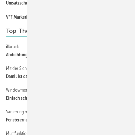
Umsatzsc hub im ersten Halbjahr
VFF Marketing Awards 2024
Top-Thema
illbruck
Abdich tungssystem für den Anschlussflansch
Mit der Sicherungsklammer von BUG
Damit ist das Bord profil schnell fixiert
Windowment im Praxis-Vergleich
Einfach schneller fertig
Sanierung mit Hannoband
Fenstererneuerung rundum
Multifunktionsband von Iso-Chemie