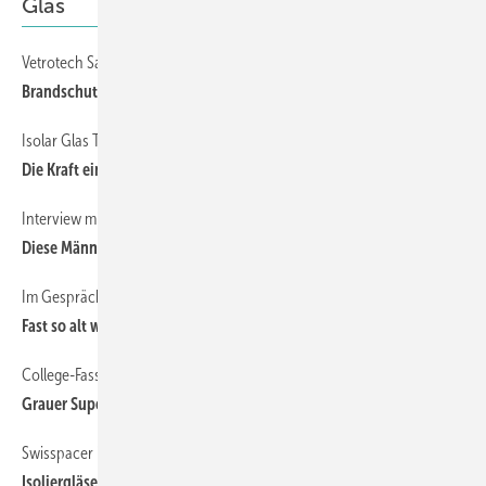
Glas
Vetrotech Saint-Gobain
Brandschutz-Glas Contraflam 30
Isolar Glas Tagung 2024
Die Kraft einer starken Gemeinschaft
Interview mit Biesse Glass
Diese Männer optimieren ihren Betrieb
Im Gespräch mit Günter Weidemann
Fast so alt wie das Jahrhundert
College-Fassade in Berkeley
Grauer Superspacer, grauer Randverbund
Swisspacer im Vorzeigeprojekt für nachhaltiges Sanieren
Isoliergläser für „Zero carbon“ Hochhaus