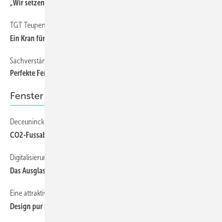
„Wir setzen auf Valla Mobilkrane“
TGT Teu pen
Ein Kran für alle Fälle
Sachverständiger Alexander Dupp
Perfekte Fenster, perfekte Montage: So geht’s richtig!
Fenster
Deceuninck
CO2-Fussabdruck-Rechner
Digitalisierung und Automatisierung bei der Renovierung von Fenstern
Das Ausglasen übernimmt der Roboter
Eine attraktive Wahl für Architekten
Design pur mit neo view