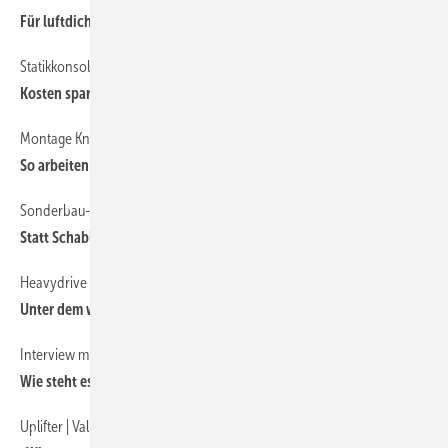
Fü r luftdichte Holzbaufugen
Statikkonsole von DuoTherm
Kosten sparen mit vormontierten Aufsatzkästen
Montage Know-how vom Profi für die Profis
So arbeiten die Besten für die Baustelle
Sonderbau-Spezialist Ventana
Statt Schablonen: Einfach aufmessen
Heavydrive Fassadenmontage
Unter dem wandernden Klettergerüst
Interview mit Marc-Alexander Stachel, HEGLA Fahrzeugbau
Wie steht es mit der E-Mobilität im Handwerk?
Uplifter | Valla