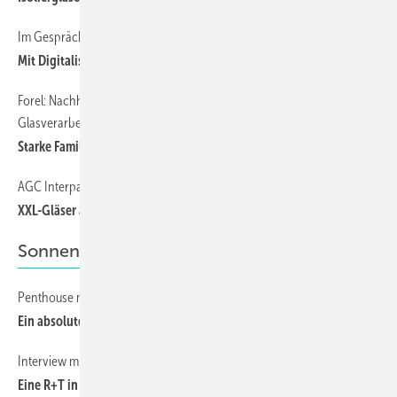
Im Gespräch mit Albert Schweitzer
Mit Digitalisierung zu mehr Nachhaltigkeit
Forel: Nachhaltiges Wachstum und Innovation in der vertikalen
Glasverarbeitung
Starke Familie, starke Anlagen
AGC Interpane | Glaston
XXL-Gläser automatisiert fertigen
Sonnenschutz
Penthouse mit atemberaubenden Blick auf Strand und Stadtzentrum
Ein absoluter Blickfang
Interview mit ITRS Präsidentin Sandra Musculus
Eine R+T in anderen Dimensionen