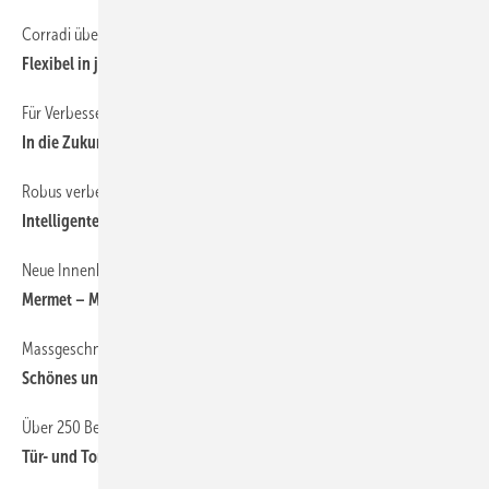
Corradi überzeugt mit Variationsreichtum
Flexibel in jede Richtung
Für Verbesserungen ist es nie zu spät
In die Zukunft gedacht
Robus verbessert die Automatisierung von Schiebetoren
Intelligente Weiterentwicklung
Neue Innenkollektion mit 6 Produktgruppen auf den Markt
Mermet – Marke mit breiter Palette
Massgeschneiderte Lamellendächer
Schönes und nachhaltiges Wohnen
Über 250 Besuchern kommen zur Veranstaltung des ift Rosenheim
Tür- und Tortage 2024 mit vielen interessanten Informationen