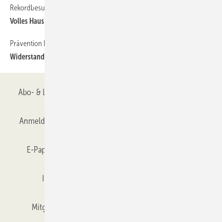
Rekordbesuch und hohe Wiederbuchungsrate für 2025
Volles Haus auf der R+T Asia
Prävention bei Wohnungseinbrüchen und Vandalismus
Widerstandsfähige Rollläden erschweren Einbrechern die Arbeit
Abo- & Leserservice
AGB
Alle Inhalte chronologisch
Anmelden
Anmeldung & Registrierung
Datenschutz
E-Paper
Gentner Verlag
GLASWELT abonnieren
Impressum
Karriere bei Gentner
Team
Mitgliedschaften und Engagement
Mediaservice