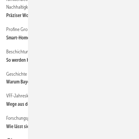
Nachhaltigkeit
Präziser Workflow für hohe Qualität
Profine Group
Smart-Home-Lösungen und Vertriebstools
Beschichtungsexperte Adler
So werden Kunststofffenster bunter
Geschichte einer gewachsenen Kunden-Lieferanten-Beziehung
Warum Bayerwald auf Alumat-Schwellen setzt
VFF-Jahreskongress Inside 2024
Wege aus der Krise formuliert
Forschungsprojekt
Wie lässt sich Blei aus dem PVC-Recylat entziehen?