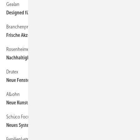
Gealan
Designed für eine nachhaltige Zukunft
Branchenprimus Veka
Frische Akzente für neue Märkte
Rosenheimer Fenstertage 2024
Nachhaltigkeit trifft Innovation
Drutex
Neue Fenster-Generation Iglo Edge
Albohn
Neue Kunststofffenster-Fertigungslinie „K10“ am Start
Schüco FocusIng
Neues System mit CO₂-r eduzierter Materialkomposition
Familienbetrieb mit Zukunft: Herbert-Fenster setzt auf Hightech und