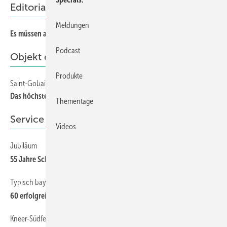
Editorial
Meldungen
Es müssen alle an einem Strang ziehen
Podcast
Objekt des Monats
Produkte
Saint-Gobain Sonnenschutzgläser für das Berliner Edge
Das höchste Bürohaus in Berlin
Thementage
Service
Videos
Jubiläum
55 Jahre Sch ol lglas
Typisch bayerische Gastlichkeit
60 erfolgreiche Jahre R+S Innung Südbayern
Kneer-Südfenster