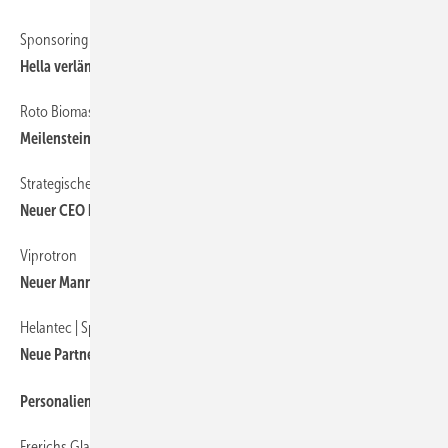
Sponsoring im medialen Wintersport-Umfeld
Hella verlängert die Partnerschaft mit dem ÖSV
Roto Biomasseheizwerk
Meil enstein für die CO2-Neutralität
Strategische Führung und internationaler Weitblick
Neuer CEO bei Nice S.p.A.
Viprotron
Neuer Mann im Team
Helantec | Sparklike
Neue Partnerschaft
Personalien
Frerichs Glas