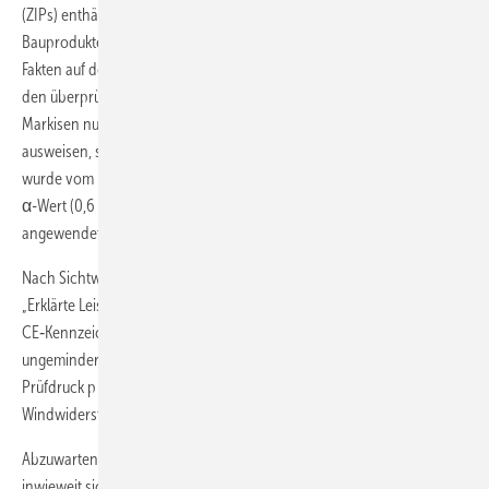
(ZIPs) enthält. Eine ”Schrittweise Anleitung zur CE-Kennzeichnung von
Bauprodukten” der europäischen Kommision bringt alle relevanten
Fakten auf den Punkt, und wird im Rahmen der Marktüberwachung bei
den überprüften Herstellern aktiv verteilt. In diesem Zuge dürfen
Markisen nun nur noch maximal die Windklasse 2 auf dem CE-Zeichen
ausweisen, siehe Tabelle 3 der delegierten Verordnung. Festgestellt
wurde vom DIBt auch, dass der in der DIN EN 13561:2009 aufgeführte
α-Wert (0,6 o.a.) nicht für die Erstprüfung /Prüfung einer Markise
angewendet werden darf.
Nach Sichtweise des DIBt ist bei Gelenkarmmarkisen ist in der Tabelle
„Erklärte Leistungen“ der Leistungserklärung und in der
CE‑Kennzeichnung die Windwiderstandsklasse entsprechend dem
ungeminderten nominalen Winddrucks pN zu deklarieren. Ein
Prüfdruck p mit einem etwaigen α-Wert darf für die Deklaration der
Windwiderstandsklasse damit keine Berücksichtigung finden.
Abzuwarten bleibt, wie die Hersteller darauf reagieren werden, und
inwieweit sich die WWKs verändern werden. Fachhändler sollten hier