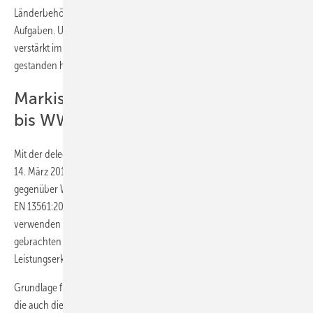
Länderbehörden und übernimmt zentrale und koordinierende
Aufgaben. Und genau hier kommen die Markisen ins Spiel, die 2022
verstärkt im Fokus der Marktüberwachungen der Bundesländer
gestanden haben.
Markisen nur noch bis WWK 2, ZIP
bis WWK 6 möglich
Mit der delegierten Verordnung der EU-Kommission 2019/1188 vom
14. März 2019 ist eindeutig festlegt, dass die neuen Leistungsklassen
gegenüber Windlasten, wie sie bereits in der (nicht anwendbaren) DIN
EN 13561:2015 enthalten sind, für die Leistungserklärung zu
verwenden sind. Für Erstprüfungen etc. sind damit seit dem in Verkehr
gebrachten Produkte mit einer dementsprechenden
Leistungserklärung auszustatten.
Grundlage für die Prüfungen ist damit die Prüfnorm DIN EN 1932:2013
die auch die bisher fehlende Prüfung für seitensaumgeführte Markisen