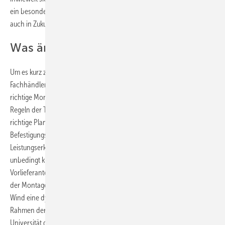
ein besonderes Auge drauf haben, um Produktauswahl und Montage
auch in Zukunft richtig beraten, planen und umsetzen zu können.
Was ändert sich bei der Montage?
Um
es kurz zu machen, im Großen und Ganzen nichts. Der
Fachhändler ist nach wie vor für die Produktauswahl und die fachlich
richtige Montage der Markise nach den allgemein anerkannten
Regeln der Technik verantwortlich. Das bedeutet nach wie vor die
richtige Planung der Bemessung von bauamtlich zugelassenen
Befestigungsmitteln (ETA-Zulassung) nach der Vorgabe der
Leistungserklärung der Hersteller. Hier sollte sich der Fachhändler also
unbedingt kundig machen, welche WWKs zukünftig bei seinem
Vorlieferanten gelten. Der α-Wert (0,6 o.a.) darf bei der Berechnung
der Montagelasten weiterhin herangezogen werden, weil durch den
Wind eine dynamische Belastung entsteht. Das wurde bereits 2003 im
Rahmen der Windkanalversuche des ITRS im Windkanal der
Universität der Messe Stuttgart festgestellt. Mit einem wachen Auge