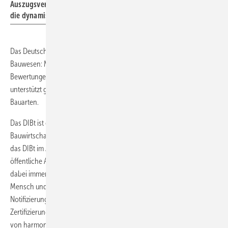
Auszugsversuche in verschiedenen Mauerwerken gemacht, um
die dynamischen Belastungen zu prüfen.
Das Deutsche Institut für Bautechnik hat eine zentrale Funktion im
Bauwesen: Mit seinen Zulassungen, Genehmigungen und
Bewertungen gewährleistet es die Sicherheit von Bauwerken und
unterstützt gleichzeitig die Entwicklung neuer Bauprodukte und
Bauarten.
Das DIBt ist eine technische Behörde und zugleich Dienstleister für die
Bauwirtschaft. Als technische Behörde mit Sitz in Berlin übernimmt
das DIBt im Auftrag der 16 Länder und des Bundes zahlreiche
öffentliche Aufgaben im Bereich der Bautechnik, im Zentrum stehen
dabei immer die Sicherheit von Bauwerken und der Schutz von
Mensch und Umwelt. Zudem ist das DIBt für die Anerkennung und
Notifizierung von unabhängigen Prüflaboren, Überwachungs- und
Zertifizierungsstellen zuständig. Im Bereich der Marktüberwachung
von harmonisierten Bauprodukten unterstützt das Institut die