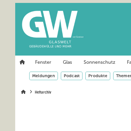
Springe
Springe
Springe
auf
auf
auf
Hauptinhalt
Hauptmenü
SiteSearch
Fenster
Glas
Sonnenschutz
F
Meldungen
Podcast
Produkte
Themen
Heftarchiv