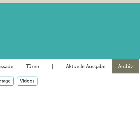
assade
Türen
|
Aktuelle Ausgabe
Archiv
tage
Videos