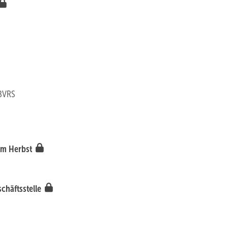
 BVRS
 im Herbst
häftsstelle