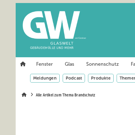
Springe
Springe
Springe
auf
auf
auf
Hauptinhalt
Hauptmenü
SiteSearch
Fenster
Glas
Sonnenschutz
F
Meldungen
Podcast
Produkte
Themen
Alle Artikel zum Thema Brandschutz