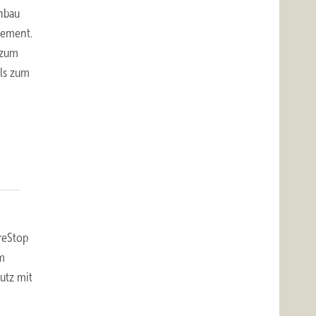
enbau
gement.
 zum
ls zum
reStop
m
utz mit