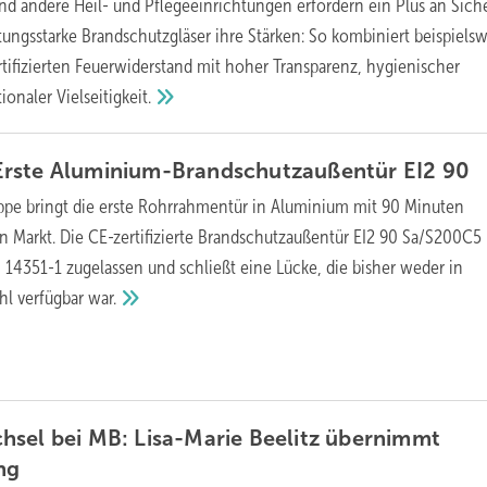
nd andere Heil- und Pflegeeinrichtungen erfordern ein Plus an Siche
tungsstarke Brandschutzgläser ihre Stärken: So kombiniert beispiels
rtifizierten Feuerwiderstand mit hoher Transparenz, hygienischer
tionaler
Vielseitigkeit.
rste Aluminium-Brandschutzaußentür EI2
90
pe bringt die erste Rohrrahmentür in Aluminium mit 90 Minuten
n Markt. Die CE-zertifizierte Brandschutzaußentür EI2 90 Sa/S200C5 
4351-1 zugelassen und schließt eine Lücke, die bisher weder in
hl verfügbar
war.
sel bei MB: Lisa-Marie Beelitz übernimmt
ng