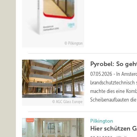
Pilkington
Pyrobel: So ge
07.05.2026
-
In Amster
brandschutztechnisch s
machte dies eine Kombi
Scheibenaufbauten di
AGC Glass Europe
Pilkington
Hier schützen G