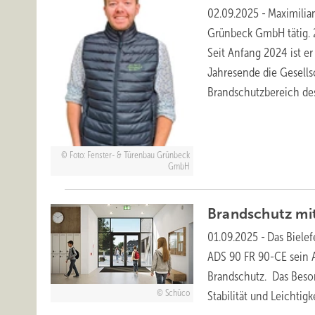
02.09.2025
-
Maximilia
Grünbeck GmbH tätig. 
Seit Anfang 2024 ist e
Jahresende die Gesell
Brandschutzbereich d
Foto: Fenster- & Türenbau Grünbeck
GmbH
Brandschutz mi
01.09.2025
-
Das Biele
ADS 90 FR 90-CE sein
Brandschutz. Das Beson
Schüco
Stabilität und Leichtigk