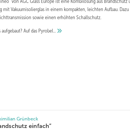
Fineo“ vo n AGC Glass Europe ist eine Kombilösung aus Brandschutz 
mit Vakuumisolierglas in einem kompakten, leichten Aufbau. Dazu l
lichttransmission sowie einen erhöhten Schallschutz.
s aufgebaut? Auf das
Pyrobel...
ximilian Grünbeck
randschutz
einfach“