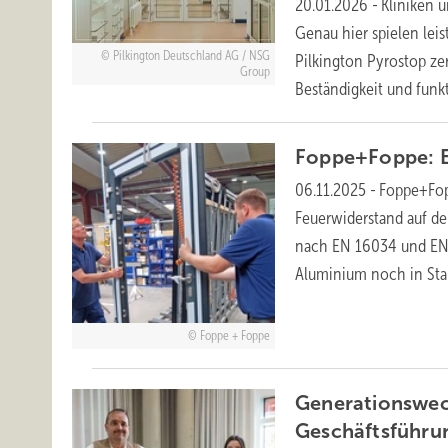
20.01.2026
-
Kliniken u
Genau hier spielen leis
Pilkington Deutschland AG / NSG
Pilkington Pyrostop ze
Group
Beständigkeit und funk
Foppe+Foppe: E
06.11.2025
-
Foppe+Fop
Feuerwiderstand auf de
nach EN 16034 und EN 1
Aluminium noch in Sta
Foppe + Foppe
Generationswech
Geschäftsführu