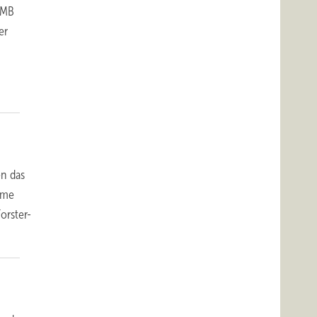
r MB
er
en das
eme
orster-