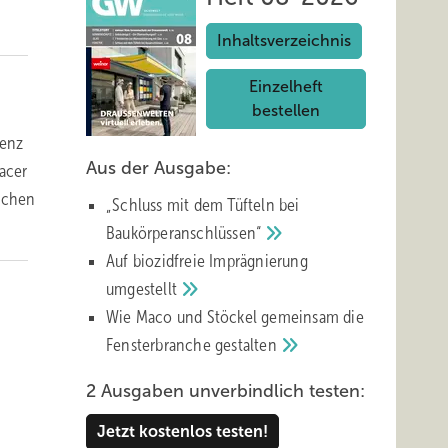
Inhaltsverzeichnis
Einzelheft
bestellen
ienz
Aus der Ausgabe:
acer
ichen
„Schluss mit d em Tüfteln bei
Baukörperanschlüssen“
Auf biozidfreie Imprägnierung
umgestellt
Wie Maco und Stöckel gemeinsam die
Fensterbranche
gestalten
2 Ausgaben unverbindlich testen:
Jetzt kostenlos testen!