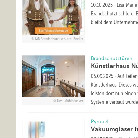
10.10.2025
-
Lisa-Marie
Brandschutztischlerei
bleibt dem Unternehme
MB Brandschutztischlerei Beelitz
Brandschutztüren
Künstlerhaus N
05.09.2025
-
Auf Teile
Künstlerhaus. Dieses w
leisten dort nun einen 
Uwe Mühlhäusser
Systeme verbaut
wurde
Pyrobel
Vakuumgläser f