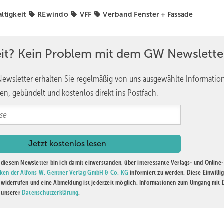
ltigkeit
REwindo
VFF
Verband Fenster + Fassade
henexperten nach dem Impuls von Martin Langen die aktuelle Marktsi
angen selbst und Andreas Hartleif (Vorstandsvorsitzender Veka) disku
der Branche. Dabei wurde deutlich: Die Unternehmen kämpfen mit
eit? Kein Problem mit dem GW Newslette
reits am Limit operieren, sehen andere durchaus Chancen für Wach
ewsletter erhalten Sie regelmäßig von uns ausgewählte Informatio
n Tiefpunkt der Krise oder wird es noch dramatischer werden?
en, gebündelt und kostenlos direkt ins Postfach.
n für Neubauvorhaben mittlerweile so hoch sind, dass viele Projekte
skussionsteilnehmer ein echtes Konjunkturprogramm für die Baubranc
rtschaftsleistung aus und sei durch die Zuwanderung und den dam
 für Deutschland. Dabei plädierten die Experten dafür, lieber weni
diesem Newsletter bin ich damit einverstanden, über interessante Verlags- und Online-
aft zur Verfügung zu stellen.
ken der Alfons W. Gentner Verlag GmbH & Co. KG
informiert zu werden. Diese Einwilli
t widerrufen und eine Abmeldung ist jederzeit möglich. Informationen zum Umgang mit
 Equity, Projektentwicklung und Risikomanagement beleuchtete den
n unserer
Datenschutzerklärung
.
on Groß & Partner Grundstücksentwicklungsgesellschaft verdeutlic
en sind das zweitgrößte Gewerk nach dem Rohbau mit der größten