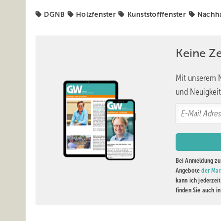
DGNB
Holzfenster
Kunststofffenster
Nachha
In einer intensiven Diskussionsrunde analysierten Branc
und suchten nach Wegen aus der Krise. Peer Steinbrück, L
unter der Moderation von Frank Lange über die Zukunft 
Keine Z
unterschiedlichen Voraussetzungen – während einige be
Mit unserem N
Eine zentrale Frage der Diskussion: Sehen wir bereits de
und Neuigkeit
Problematisch sei vor allem, dass die Finanzierungskoste
schlicht nicht mehr rentabel zu realisieren sind.
Angesichts der dramatischen Situation forderten die Di
Bausektor mache immerhin zehn Prozent der gesamten Wi
verbundenen Wohnraumbedarf von strategischer Bedeutung
Bei Anmeldung zu 
Fördermittel anzubieten, diese aber verlässlich und dauerh
Angebote
der Mar
kann ich jederzei
Eine weitere Diskussionsrunde mit Experten aus Private
finden Sie auch i
fundamentalen Wandel in der Baubranche. Peter Matteo v
dabei die besondere Stellung des Fassadenbaus: „Fassad