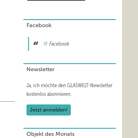
n
Facebook
s ist
Facebook
0 % der
oren:
Newsletter
 neue
Ja, ich möchte den GLASWELT-Newsletter
 „60 %
kostenlos abonnieren.
en Bau:
 2029
Jetzt anmelden!
Objekt des Monats