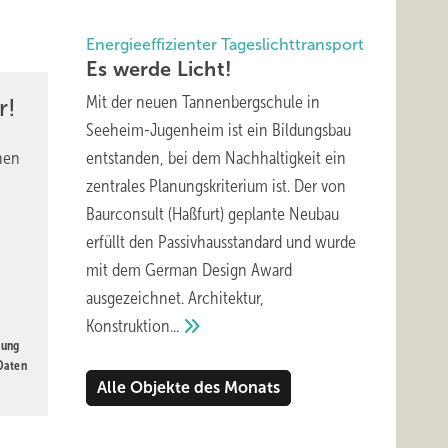
tuation
Energieeffizienter Tageslichttransport
tierten
Es werde
Licht!
Mit der neuen Tannenbergschule in
r!
stum.
Seeheim-Jugenheim ist ein Bildungsbau
nen
entstanden, bei dem Nachhaltigkeit ein
zentrales Planungskriterium ist. Der von
Baurconsult (Haßfurt) geplante Neubau
erfüllt den Passivhausstandard und wurde
he. Der
mit dem German Design Award
it
ausgezeichnet. Architektur,
ger
Konstruktion...
gung
 Daten
Alle Objekte des Monats
hte