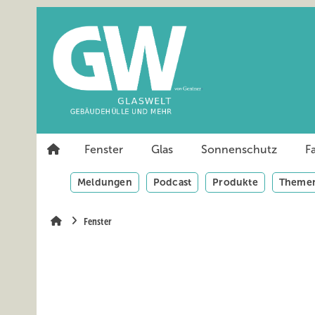
Springe
Springe
Springe
auf
auf
auf
Hauptinhalt
Hauptmenü
SiteSearch
Fenster
Glas
Sonnenschutz
F
Meldungen
Podcast
Produkte
Themen
Fenster