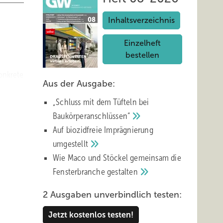
Inhaltsverzeichnis
Einzelheft
bestellen
onkrete
Aus der Ausgabe:
„Schluss mit d em Tüfteln bei
trale
Baukörperanschlüssen“
Auf biozidfreie Imprägnierung
die zu
umgestellt
Wie Maco und Stöckel gemeinsam die
 dann
Fensterbranche
gestalten
fristig
2 Ausgaben unverbindlich testen:
siv
Jetzt kostenlos testen!