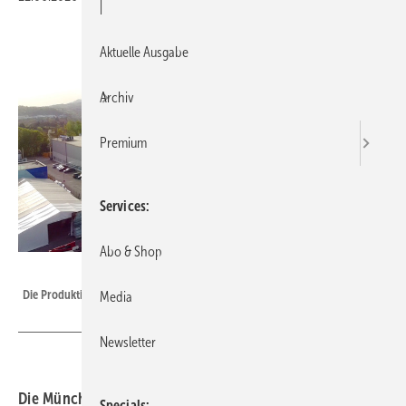
|
Aktuelle Ausgabe
Archiv
Premium
Services
Abo & Shop
Systron
Die Produktion von Eckelt im österreichischen Steyr
Media
Newsletter
Die Münchner Beteiligungsgesellschaft Accursia Capital
Specials