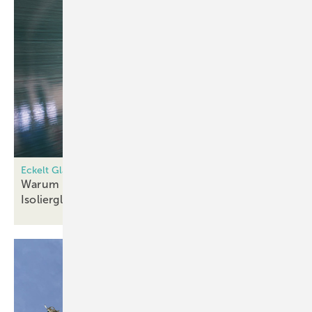
Eckelt Glas | systron
Warum ist die Randentschichtung bei
Isoliergläsern so
wichtig?