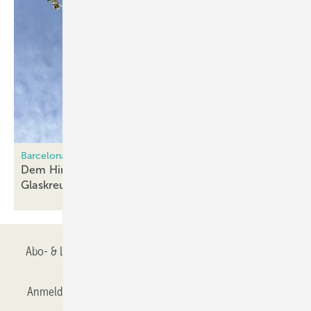
Barcelona: Glaskreuz auf der Sagrada Familia
Dem Himmel so nah – Gartner vollendet das
Glaskreuz
Abo- & Leserservice
AGB
Alle Inhalte chronologisch
Anmelden
Anmeldung & Registrierung
Datenschutz