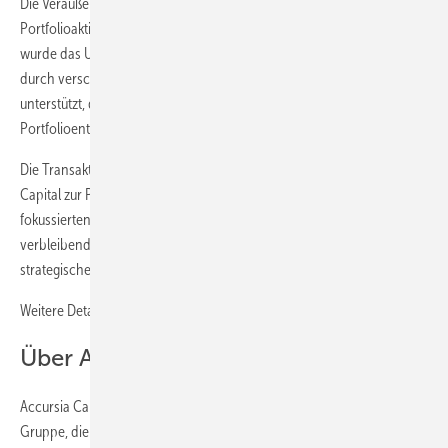
Die Veräußerung von Eckelt erfolgt im Zuge der laufenden
Portfolioaktivitäten von Accursia Capital. Während der Haltedauer
wurde das Unternehmen innerhalb seines industriellen Umfelds
durch verschiedene operative und funktionale Maßnahmen
unterstützt, die in den übergeordneten Kontext der
Portfolioentwicklung eingebettet waren, so der Investor.
Die Transaktion steht im Einklang mit dem aktiven Ansatz von Accursia
Capital zur Portfolioallokation und -steuerung. Sie ermöglicht einen
fokussierten Einsatz von Kapital und Ressourcen für die
verbleibenden Industriebeteiligungen innerhalb des aktuellen
strategischen und operativen Rahmens, so das Unternehmen.
Weitere Details findet man
hier
Über Accursia Capital
Accursia Capital ist eine in München ansässige Private-Equity-
Gruppe, die sich auf den Erwerb und die Weiterentwicklung von