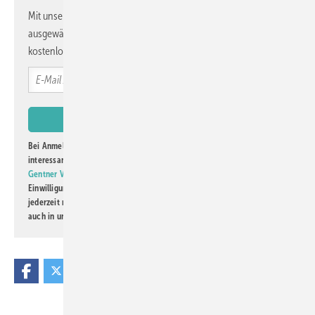
Mit unserem Newsletter erhalten Sie regelmäßig von uns
ausgewählte Informationen und Neuigkeiten, gebündelt und
kostenlos direkt ins Postfach.
Bei Anmeldung zu diesem Newsletter bin ich damit einverstanden, über
interessante Verlags- und Online-Angebote
der Marken der Alfons W.
Gentner Verlag GmbH & Co. KG
informiert zu werden. Diese
Einwilligung kann ich jederzeit widerrufen und eine Abmeldung ist
jederzeit möglich. Informationen zum Umgang mit Daten finden Sie
auch in unserer
Datenschutzerklärung
.