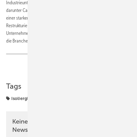
Industrieunternehmen in Sondersituationen spezialisiert hat –
darunter Carve-outs aus Konzernen und Turnaround-Situationen. Mit
einer starken Erfolgsbilanz in der operativen Wertschöpfung und
Restrukturierung verwaltet Accursia Capital ein diversifiziertes
Unternehmensportfolio in ganz Europa, mit besonderem Fokus auf
die Branchen Automotive, Maschinenbau und Industriematerialien.
Teilen
Link kopieren
Tags
Isoliergläser
Produktion
Keine Zeit? Kein Problem mit dem GW
Newsletter!