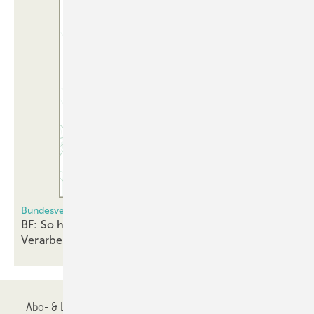
Bundesverband Flachglas
BF: So hilft das Merkblatt zu Vogelschutzglas den
Verarbeitern
Abo- & Leserservice
AGB
Alle Inhalte chronologisch