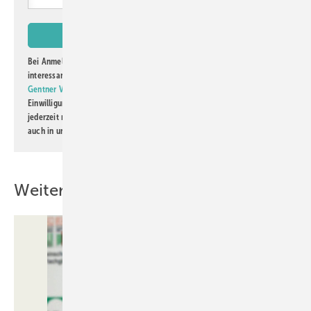
Bei Anmeldung zu diesem Newsletter bin ich damit einverstanden, über
interessante Verlags- und Online-Angebote
der Marken der Alfons W.
Gentner Verlag GmbH & Co. KG
informiert zu werden. Diese
Einwilligung kann ich jederzeit widerrufen und eine Abmeldung ist
jederzeit möglich. Informationen zum Umgang mit Daten finden Sie
auch in unserer
Datenschutzerklärung
.
Weitere Inhalte