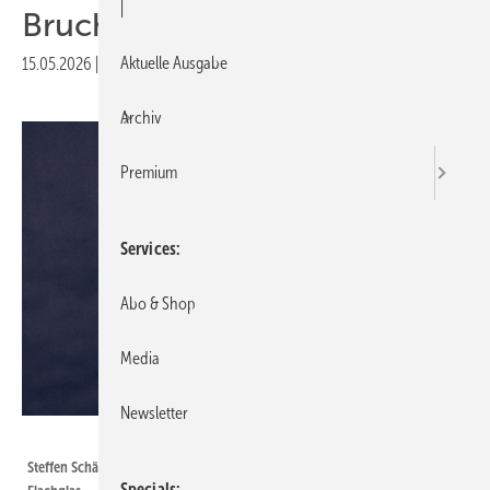
|
Bruchrisiko von Isolierglas?
Aktuelle Ausgabe
15.05.2026
|
Druckvorschau
Archiv
Premium
Services
Abo & Shop
Media
Newsletter
Bundesverband Flachglas
Steffen Schäfer, Referent für Normung und Technik beim Bundesverband
Specials