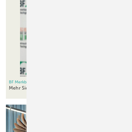
BF Merkblatt 019/2015 Glasbemessung aktualisiert
Mehr Sicherheit für die Planung von
Gläsern