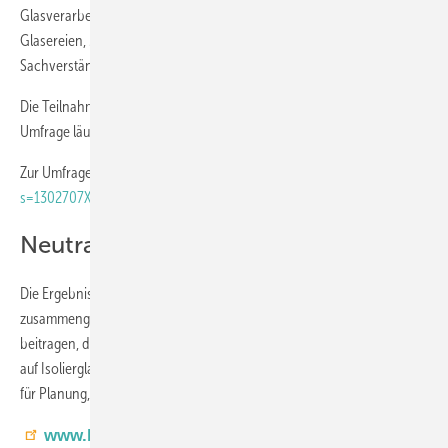
Glasverarbeitern über Fenster- und Fassadenbauer bis hin zu
Glasereien, Montagebetrieben sowie Planern, Architekten und
Sachverständigen.
Die Teilnahme ist anonym und dauert nur etwa drei Minuten. Die
Umfrage läuft bis zum 30. Juni 2026.
Zur Umfrage:
https://netigate.se/ra/s.aspx?
s=1302707X541469031X99720
Neutralität gewährleistet
Die Ergebnisse werden anonym ausgewertet und der Branche in
zusammengefasster Form zur Verfügung gestellt. Sie sollen dazu
beitragen, die Diskussion, um den nachträglichen Einsatz von Folien
auf Isolierglas fachlich zu fundieren und eine belastbare Grundlage
für Planung, Ausführung und Bewertung in der Praxis zu schaffen.
www.bundesverband-flachglas.de