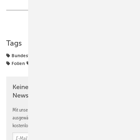
Teilen
Link kopieren
Tags
Bundesverband Flachglas
Fassadenglas
Flachglas
Folien
Produktion
Keine Zeit? Kein Problem mit dem GW
Newsletter!
Mit unserem Newsletter erhalten Sie regelmäßig von uns
ausgewählte Informationen und Neuigkeiten, gebündelt und
kostenlos direkt ins Postfach.