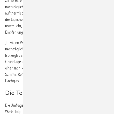
Ziel ist es, ein belastbares Bild darüber zu gewinnen, wie verbreitet der
nachträgliche Einsatz von Folien ist, welche Erfahrungen im Hinblick
auf thermisch induzierte Glasbrüche vorliegen und wie das Risiko in
der täglichen Praxis eingeschätzt wird. Darüber hinaus wird
untersucht, in welchem Umfang bestehende Informationen und
Empfehlungen aus der Branche bekannt sind und genutzt werden.
„In vielen Projekten besteht Unsicherheit darüber, wie sich
nachträglich aufgebrachte Folien auf das thermische Verhalten von
Isolierglas auswirken. Mit der Umfrage möchten wir eine fundierte
Grundlage schaffen, die auf realen Praxiserfahrungen basiert und zu
einer sachlichen Einordnung des Themas beiträgt“, erklärt Steffen
Schäfer, Referent für Normung und Technik beim Bundesverband
Flachglas.
Die Teilnahme dauert nur 3 Minuten
Die Umfrage richtet sich an Fachleute entlang der gesamten
Wertschöpfungskette – von Isolierglasherstellern und