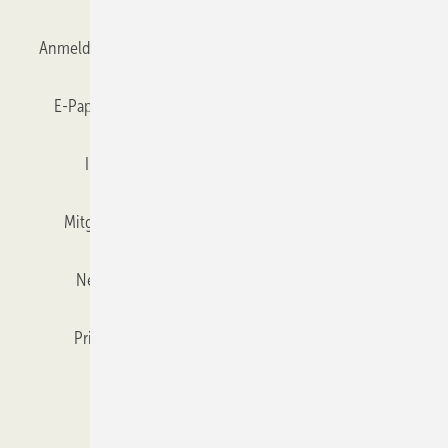
Anmelden
Anmeldung & Registrierung
Datenschutz
E-Paper
Gentner Verlag
GLASWELT abonnieren
Impressum
Karriere bei Gentner
Team
Mitgliedschaften und Engagement
Mediaservice
Newsletter
Objekt des Monats
RSS-Feed
Privacy Manager
Veranstaltungen / Webinare
Kataloge
© 2026 GLASWELT