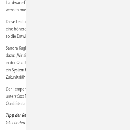
Hardware‑Erweiterungen, ohne dass das gesamte System ersetzt
werden muss.
Diese Leistungsmerkmale erlauben eine schnelle Ofenoptimierung,
eine höhere Prozesseffizienz sowie nachhaltige Kosteneinsparungen,
so die Entwickler.
Sandra Kugler, Vice President Sales and Marketing bei Viprotron, sagt
dazu: „Wir sind stolz darauf, Thiele Glas bei diesem wichtigen Schritt
in der Qualitätssicherung zu begleiten. Die enge Zusammenarbeit hat
ein System hervorgebracht, das Präzision, Effizienz und
Zukunftsfähigkeit auf ein neues Niveau hebt.“
Der Temper Scanner 5D ist heute fest in die Produktion integriert und
unterstützt Thiele Glas bei der kontinuierlichen Sicherung hoher
Qualitätsstandards in der Glasverarbeitung.
Tipp der Redaktion:
Mehr Details zum Temper Scanner bei Thiele
Glas finden Sie in der GW 03/2026 und
klicken Sie hier
.