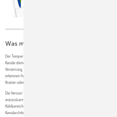
Viprotron
Was macht den Scanner besonders?
Der Temper Scanner verfügt über bis zu fünf Detektionskanäle. Drei
Kanäle dienen der Ofenoptimierung durch die Messung von
Verzerrung, Anisotropie und White Haze. Zwei weitere Kanäle
erkennen Fehler, die bereits vor dem Vorspannen entstehen, etwa
Kratzer oder Beschichtungsfehler.
Die Version Temper Scanner 5D bietet zusätzlich eine individuell
anpassbare Benutzeroberfläche sowie Schichtkarten für Heiz‑ und
Kühlbereiche zur schnellen Ursachenanalyse. Die erweiterbare
Kanalarchitektur ermöglicht zudem zukünftige