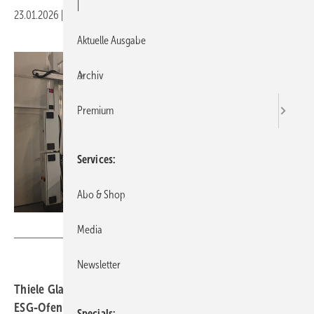
|
23.01.2026
|
Druckvorschau
Aktuelle Ausgabe
Archiv
Premium
Services
Abo & Shop
Viprotron
Media
Newsletter
Thiele Glas hat seine Qualitätssicherung am Ende der
ESG‑Ofenlinie weiter ausgebaut. Mit der Installation des
Specials