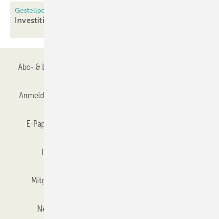
Gestellpool Europe
Investition ins Gestellmanagement lohnt
sich
Abo- & Leserservice
AGB
Alle Inhalte chronologisch
Anmelden
Anmeldung & Registrierung
Datenschutz
E-Paper
Gentner Verlag
GLASWELT abonnieren
Impressum
Karriere bei Gentner
Team
Mitgliedschaften und Engagement
Mediaservice
Newsletter
Objekt des Monats
RSS-Feed