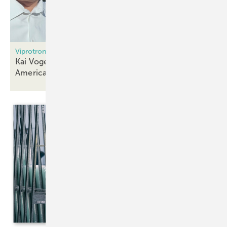
Viprotron-Scanner für Qualitätssicherung
Kai Vogel meldet Verstärkung für Viprotron North
America