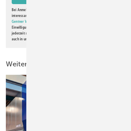
Bei Anmeldung zu diesem Newsletter bin ich damit einverstanden, über
interessante Verlags- und Online-Angebote
der Marken der Alfons W.
Gentner Verlag GmbH & Co. KG
informiert zu werden. Diese
Einwilligung kann ich jederzeit widerrufen und eine Abmeldung ist
jederzeit möglich. Informationen zum Umgang mit Daten finden Sie
auch in unserer
Datenschutzerklärung
.
Weitere Inhalte