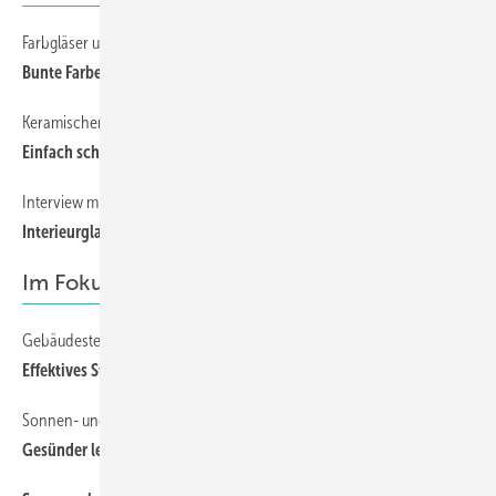
Farbgläser und ihre Wirkung
62
Bunte Farbenvielfalt
Keramischer Digitaldruck
58
Einfach schöner mit Farbe
Interview mit Christian Jetzt
56
Interieurglas braucht viel Beratung
Im Fokus: Sonnenschutz
Gebäudesteuerung und Nutzerverhalten
34
Effektives Steuern und Arbeiten
Sonnen- und Blendschutz
36
Gesünder leben und arbeiten