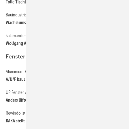
Tolle Tischler gesucht
Bauindustrie 2013
12
Wachstumsmotor Wohnungsbau
Salamander
68
Wolfgang Auernheimer wird Produktions-Chef
Fenster
Aluminium-Recycling
24
A/U/F baut Netz der Sammelstellen kräftig aus
UP Fenster verbaut activPilot Select
28
Anders lüften hat Potenzial
Rewindo ist Projektpartner
24
BAKA stellt Fensterfibel vor