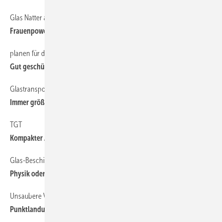
Glas Natter aus Regensburg
46
Frauenpower aus Bayern
planen für den Glastransport
44
Gut geschützt zum Kunden
Glastransport mit Vakuumhebern
42
Immer größer, immer schwerer
TGT
1
Kompakter Allrounder
Glas-Beschichtungen, Teil 02
54
Physik oder Chemie?
Unsaubere Verklotzung und Ihre Folgen
52
Punktlandung auf Klötzen