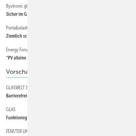
Bystronic glass
1
Sicher im Griff
Portalbeladung mit dem FlyOver
43
Ziemlich schnell
Energy Forum in Brixen
48
“PV alleine reicht heute nicht mehr aus!“
Vorschau
GLASWELT SPEZIAL
74
Barrierefreies Bauen
GLAS
74
Funktionsgläser
FENSTER UND FASSADE
74