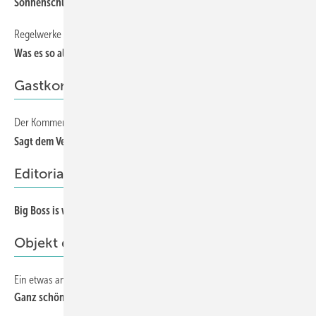
Sonnenschutz oder Blendschutz, oder beides?
32
Regelwerke zum Blendschutz
34
Was es so alles gibt ...
Gastkommentar
Der Kommentar
67
Sagt dem Verbraucher: Glas ist nachhaltig!
Editorial
Big Boss is watching you!
3
Objekt des Monats
Ein etwas anderes Stadthaus für Berlin
6
Ganz schön wellig hier