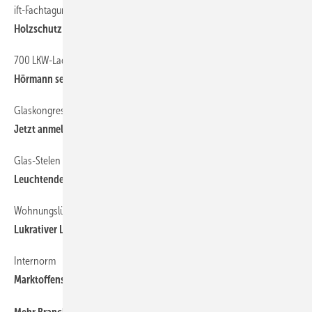
ift-Fachtagung Holzfenster
10
Holzschutz auf ein Minimum beschränken
700 LKW-Ladungen CO
eingespart
12
2
Hörmann setzt auf Ökostrom
Glaskongress 2013 in Rostock
14
Jetzt anmelden
Glas-Stelen von Bernhard Huber
14
Leuchtendes Glas für Bretten
Wohnungslüftung
12
Lukrativer Lüftungsmarkt
Internorm
16
Marktoffensive fortgesetzt
12