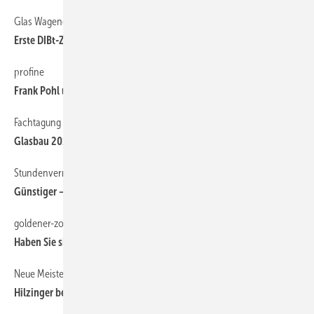
Glas Wagener
14
Erste DIBt-Zulassung für punktgehaltenes ISO
profine
68
Frank Pohl übergibt an Peter Mrosik
Fachtagung und Seminar 21.+22.03.2013
10
Glasbau 2013 in Dresden
Stundenverrechnungssatz 2013
70
Günstiger — trotz höherer Löhne
goldener-zollstock.de hilft!
12
Haben Sie sich vermessen?
Neue Meister des Glaserhandwerks
68
Hilzinger bereitet Generationswechsel vor