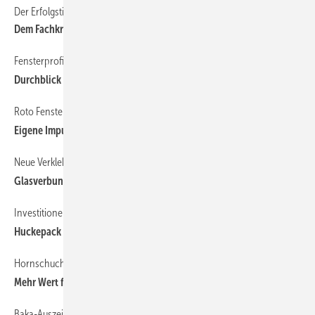
Der Erfolgstipp von Günter Schmitz, Coplaning (Teil 5)
26
Dem Fachkräftemangel entgegenwirken
Fensterprofile online
27
Durchblick im Profile-Dschungel
Roto Fenster- und Türtechnik
30
Eigene Impulse setzen
Neue Verklebungstechnik für Fenster
18
Glasverbund sorgt für schmale Rahmen
Investitionen bei HocoPlast
21
Huckepack geht es schneller
Hornschuch
22
Mehr Wert fürs Fenster
Baka-Auszeichnung für Produktinnovation 2013
29