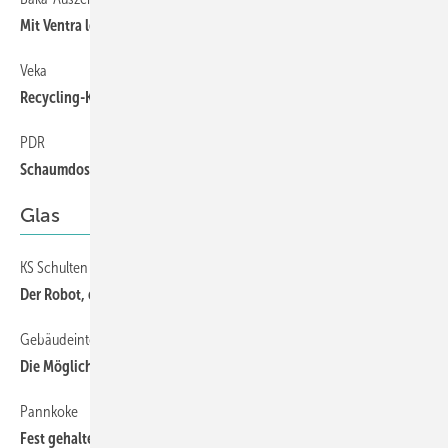
Mit Ventra leise lüften
Veka
24
Recycling-Kapazitäten erweitert
PDR
31
Schaumdosen: verfeuern oder verwerten?
Glas
KS Schulten
1
Der Robot, ein starker Helfer
Gebäudeintegrierte Photovoltaik
50
Die Möglichkeiten sind noch lange nicht ausgeschöpft
Pannkoke
1
Fest gehalten, schneller transportiert