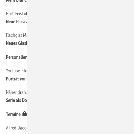
Mehr Branchennews gefällig?
Prof. Feist übergibt zertifikate
16
Neue Passivhaus-Komponenten verfügbar
Flachglas MarkenKreis
14
Neues GlasHandbuch kostenlos anfordern
68
Personalien
Youtube-Filmtipp
16
Porträt von Wolf Fenster aus Südtirol
Näher dran. Mehr Drin.
14
Serie als Download
10
Termine
Alfred-Jacobi-Preis 2013
16