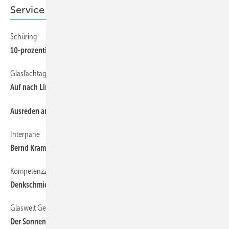
Service
Schüring
16
10-prozentige Wachs­tumsansage
Glasfachtag 2013
14
Auf nach Linz
68
Ausreden am Bau 41:
Interpane
14
Bernd Kramer verlässt die Branche
Kompetenzzentrum Bautechnik
12
Denkschmiede für neue Bauteile
Glaswelt Gespräch
8
Der Sonnenschutz bekommt einen höheren Stellenwert!