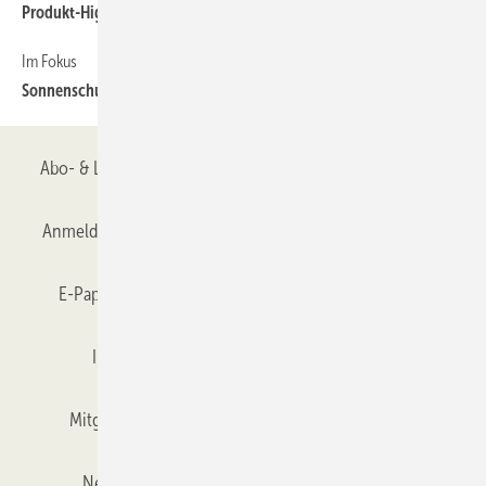
Produkt-Highlights von der BAU 2013
Im Fokus
74
Sonnenschutz
Abo- & Leserservice
AGB
Alle Inhalte chronologisch
Anmelden
Anmeldung & Registrierung
Datenschutz
E-Paper
Gentner Verlag
GLASWELT abonnieren
Impressum
Karriere bei Gentner
Team
Mitgliedschaften und Engagement
Mediaservice
Newsletter
Objekt des Monats
RSS-Feed