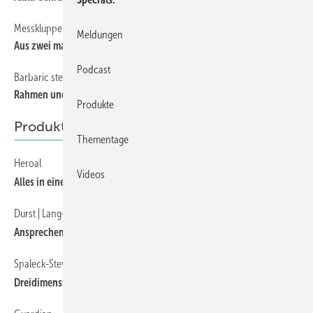
Messkluppe und Winkelmesser von Hedue
71
Meldungen
Aus zwei mach eins
Podcast
Barbaric stellt neue Greifer vor
71
Rahmen und Glas sicher im Griff
Produkte
Produkte
Thementage
Heroal
38
Videos
Alles in einem
Durst | Lang+Lang
60
Ansprechende Glasdrucke
Spaleck-Stevens
60
Dreidimensional zwischen Glas