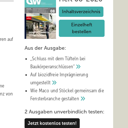
Inhaltsverzeichnis
Einzelheft
bestellen
ren auf
Aus der Ausgabe:
„Schluss mit d em Tüfteln bei
Baukörperanschlüssen“
Auf biozidfreie Imprägnierung
umgestellt
rme
Wie Maco und Stöckel gemeinsam die
anz von
Fensterbranche
gestalten
2 Ausgaben unverbindlich testen:
Jetzt kostenlos testen!