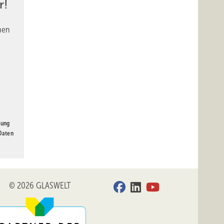
r!
nen
gung
 Daten
© 2026 GLASWELT