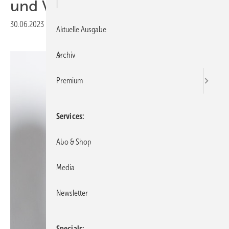
und Vernetzung“
|
30.06.2023
|
Druckvorschau
Aktuelle Ausgabe
Archiv
Premium
Services
Abo & Shop
Media
Newsletter
Specials