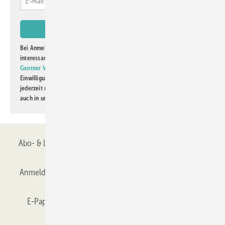
Bei Anmeldung zu diesem Newsletter bin ich damit einverstanden, über
interessante Verlags- und Online-Angebote
der Marken der Alfons W.
Gentner Verlag GmbH & Co. KG
informiert zu werden. Diese
Einwilligung kann ich jederzeit widerrufen und eine Abmeldung ist
jederzeit möglich. Informationen zum Umgang mit Daten finden Sie
auch in unserer
Datenschutzerklärung
.
Abo- & Leserservice
AGB
Alle Inhalte chronologisch
Anmelden
Anmeldung & Registrierung
Datenschutz
E-Paper
Gentner Verlag
GLASWELT abonnieren