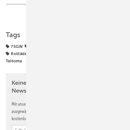
Teilen
Link kopieren
Tags
75GW
GW75
MArkisen
OUTDOOR
Raffstoren
Rollläden
SMARTHOME
Somfy
Sonnenschutz
TaHoma
Keine Zeit? Kein Problem mit dem GW
Newsletter!
Mit unserem Newsletter erhalten Sie regelmäßig von uns
ausgewählte Informationen und Neuigkeiten, gebündelt und
kostenlos direkt ins Postfach.