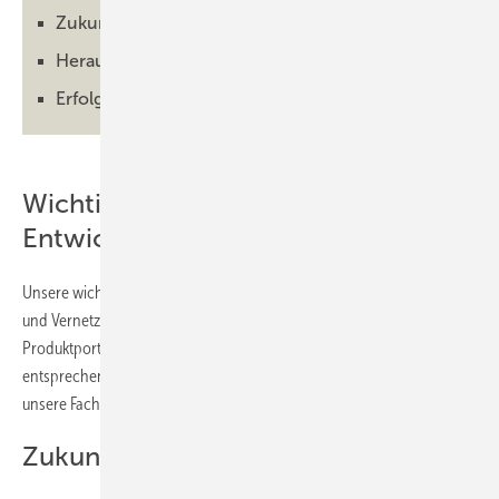
Zukunftsaussichten
Herausforderungen
Erfolgsfaktoren
Wichtigste Entscheidung oder
Entwicklung
Unsere wichtigste Entscheidung war es, konsequent auf Konnektivität
und Vernetzung zu setzen. Dies umfasst sowohl unser
Produktportfolio – Stichwort: Smart Home Ready – als auch die
entsprechenden Serviceangebote und digitalen Apps, mit denen
unsere Fachpartner wertvolle Zeit bei der Inbetriebnahme einsparen.
Zukunftsaussichten