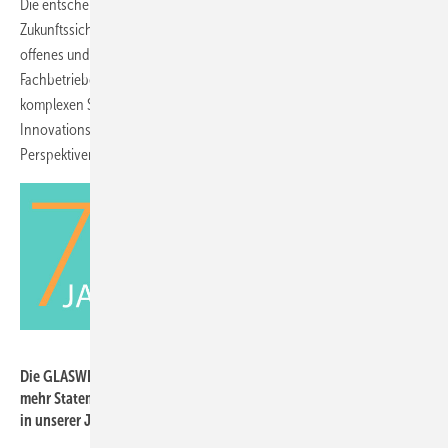
Die entscheidenden Faktoren sind in meinen Augen die
Zukunftssicherheit und Verlässlichkeit. Mit TaHoma bieten wir ein
offenes und flexibel erweiterbares Ökosystem an, das bei
Fachbetrieben wie Endkunden für Entscheidungssicherheit im
komplexen Smart-Home-Umfeld sorgt. Unser Anspruch als
Innovationstreiber ist es, die Branche zu gestalten und neue
Perspektiven zu schaffen.
GW
Die GLASWELT feiert in diesem Jahr ihr 75-jähriges Jubiläum –
mehr Statements zur Branche und zu den Erfolgsfaktoren lesen Sie
in unserer Jubiläumsausgabe, die am 06.07.02023 erscheint.