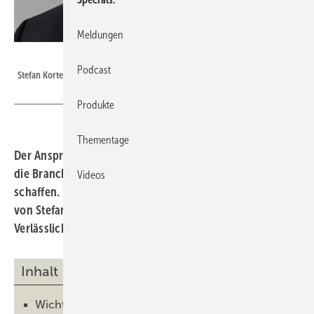
Meldungen
Somfy
Podcast
Stefan Korte, Head of Business Unit B2B – Global Account Director
Produkte
Thementage
Der Anspruch von Somfy als Innovationstreiber ist es,
die Branche zu gestalten und neue Perspektiven zu
Videos
schaffen. Die entscheidenden Faktoren sind in den Augen
von Stefan Korte die Zukunftssicherheit und
Verlässlichkeit.
Inhalt
Wichtigste Entscheidung oder Entwicklung