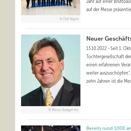
Jahr auf einer Bruttoa
auf der Messe
präsentie
Olaf Vögele
Neuer Geschäfts
13.10.2022
-
Seit 1. Ok
Tochtergesellschaft der
einen erfahrenen Vera
weiter auszuschöpfen“, 
zehn Jahren ist die Me
Messe Stuttgart Inc.
Bereits rund 1000 a