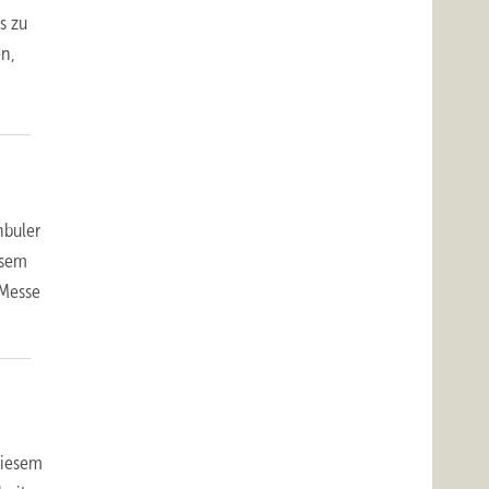
s zu
en,
nbuler
esem
 Messe
diesem