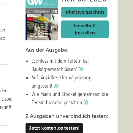
Inhaltsverzeichnis
Einzelheft
der
bestellen
nso
Aus der Ausgabe:
„Schluss mit d em Tüfteln bei
Baukörperanschlüssen“
Auf biozidfreie Imprägnierung
umgestellt
 den
Wie Maco und Stöckel gemeinsam die
. Dabei
Fensterbranche
gestalten
rkunft
2 Ausgaben unverbindlich testen:
Jetzt kostenlos testen!