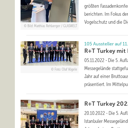
größten Fassadenkonfe
berichten. Im Fokus de
Vogelschutz und die Dig
Bild: Matthias Rehberger / GLASWELT
105 Aussteller auf 
R+T Turkey mit
05.11.2022
-
Die 5. Auf
Messegelände stattgefu
Foto: Olaf Vögele
Jahr auf einer Bruttoa
präsentiert. Im
Mittelpun
R+T Turkey 202
20.10.2022
-
Die 5. Au
Istanbuler Messegeländ