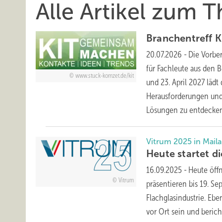
Alle Artikel zum 
Branchentreff K
20.07.2026
-
Die Vorber
für Fachleute aus den 
www.stuck-komzet.de/kit
und 23. April 2027 lädt
Herausforderungen und
Lösungen zu
entdecken
Vitrum 2025 in Mail
Heute startet d
16.09.2025
-
Heute öffn
Vitrum
präsentieren bis 19. S
Flachglasindustrie. Eb
vor Ort sein und
berich