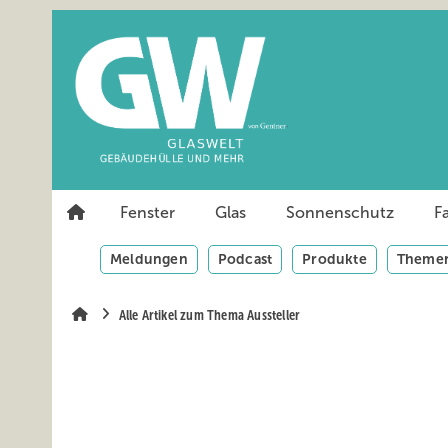
Springe
Springe
Springe
auf
auf
auf
Hauptinhalt
Hauptmenü
SiteSearch
Fenster
Glas
Sonnenschutz
F
Meldungen
Podcast
Produkte
Themen
Alle Artikel zum Thema Aussteller