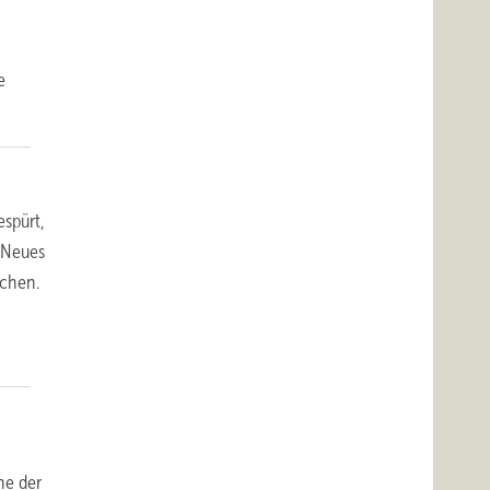
e
espürt,
U Neues
schen.
ne der