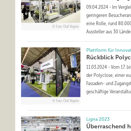
09.04.2024
-
Im Vergle
geringeren Besucherand
eine Rolle, rund 80.00
Foto: Olaf Vögele
Aussteller aus 30 Länd
Plattform für Innov
Rückblick Poly
11.03.2024
-
Vom 17. bi
der Polyclose, einer e
Fassaden- und Zugangst
geschäftige Veranstalt
Foto: Olaf Vögele
Ligna 2023
Überrasch end 