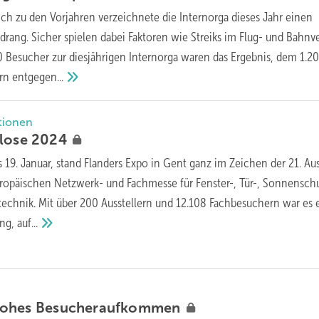
ich zu den Vorjahren verzeichnete die Internorga dieses Jahr einen
rang. Sicher spielen dabei Faktoren wie Streiks im Flug- und Bahnv
0 Besucher zur diesjährigen Internorga waren das Ergebnis, dem 1.2
ern
entgegen...
ationen
close
2024
s 19. Januar, stand Flanders Expo in Gent ganz im Zeichen der 21. A
uropäischen Netzwerk- und Fachmesse für Fenster-, Tür-, Sonnenschu
echnik. Mit über 200 Ausstellern und 12.108 Fachbesuchern war es 
ung,
auf...
hohes
Besucheraufkommen