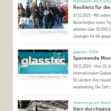
Heimtextil 2025 erzi
Resilienz für di
07.02.2025
-
Mit volle
Besucherplus sowie Top
erlebten über 50.000 Ei
Foto: Messe Frankfurt
Lösungen für die
gesamt
glasstec 2024
Spannende
Mes
08.11.2024
-
Vom 22. bi
internationalen Glasbra
Foto: Matthias Rehberger / GW
50 Ländern ihre neuest
verarbeitung. Die Zahl
d
Internorga mit Nach
Kein durchgäng