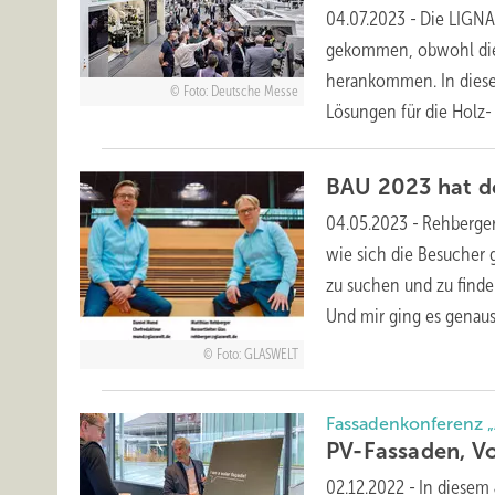
04.07.2023
-
Die LIGNA 
gekommen, obwohl die 
herankommen. In diese
Foto: Deutsche Messe
Lösungen für die Holz-
BAU 2023 hat d
04.05.2023
-
Rehberger:
wie sich die Besucher 
zu suchen und zu find
Und mir ging es
genauso
Foto: GLASWELT
Fassadenkonferenz „
PV-Fassaden, V
02.12.2022
-
In diesem 