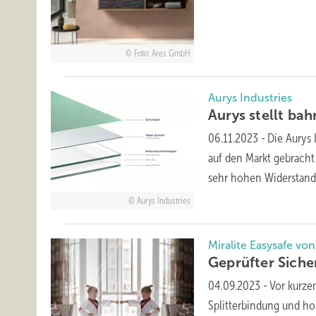
Foto: Ares GmbH
Aurys Industries
Aurys stellt ba
06.11.2023
-
Die Aurys 
auf den Markt gebracht
sehr hohen Widerstand
Aurys Industries
Miralite Easysafe vo
Geprüfter
Siche
04.09.2023
-
Vor kurze
Splitterbindung und ho