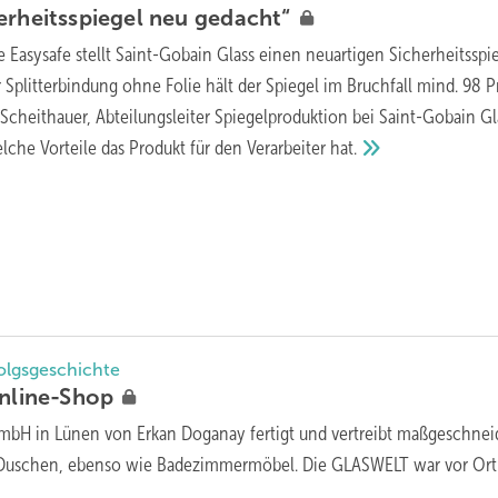
erheitsspiegel neu
gedacht“
te Easysafe stellt Saint-Gobain Glass einen neuartigen Sicherheits­spi
 Splitterbindung ohne Folie hält der Spiegel im Bruchfall mind. 98 
n Scheithauer, Abteilungs­leiter Spiegelproduktion bei Saint-Gobain Gl
lche Vor­teile das Produkt für den Verarbeiter
hat.
olgsgeschichte
nline-Shop
mbH in Lünen von Erkan Doganay fertigt und vertreibt maßgeschnei
r Duschen, ebenso wie Badezimmermöbel. Die GLASWELT war vor
Ort