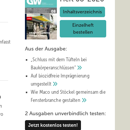
Inhaltsverzeichnis
Einzelheft
bestellen
mfasst
Aus der Ausgabe:
„Schluss mit d em Tüfteln bei
Baukörperanschlüssen“
Auf biozidfreie Imprägnierung
umgestellt
Wie Maco und Stöckel gemeinsam die
n
Fensterbranche
gestalten
en
2 Ausgaben unverbindlich testen:
wo
Jetzt kostenlos testen!