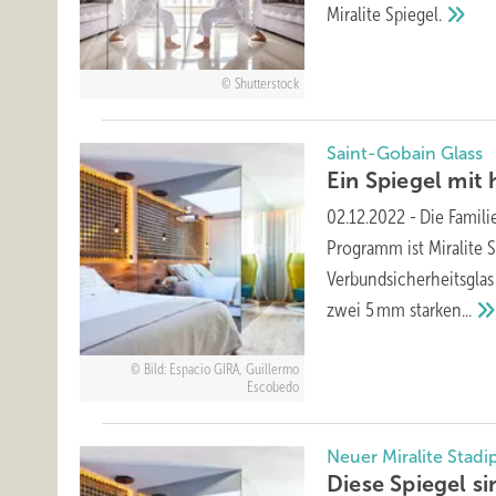
Miralite
Spiegel.
Shutterstock
Saint-Gobain Glass
Ein Spiegel mit
02.12.2022
-
Die Famili
Programm ist Miralite S
Verbundsicherheitsglas
zwei 5 mm
starken...
Bild: Espacio GIRA, Guillermo
Escobedo
Neuer Miralite Stadi
Diese Spiegel s