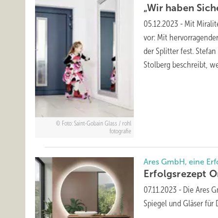
„Wir haben Sich
05.12.2023
-
Mit Mirali
vor: Mit hervorragender
der Splitter fest. Stefa
Stolberg beschreibt, we
Foto: Saint-Gobain Glass / rohl
fotografie
Ares GmbH, eine Erf
Erfolgsrezept
O
07.11.2023
-
Die Ares G
Spiegel und Gläser fü