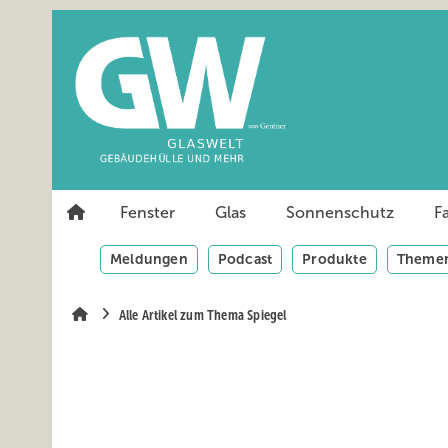
Springe
Springe
Springe
auf
auf
auf
Hauptinhalt
Hauptmenü
SiteSearch
Fenster
Glas
Sonnenschutz
F
Meldungen
Podcast
Produkte
Themen
Alle Artikel zum Thema Spiegel