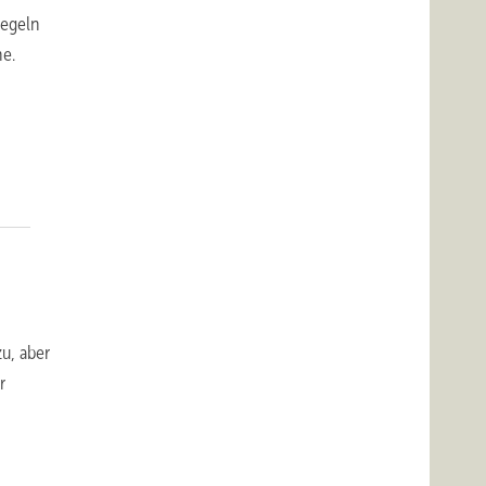
iegeln
he.
u, aber
r