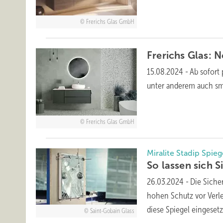
Frerichs Glas GmbH
Frerichs Glas: 
15.08.2024
-
Ab sofort 
unter anderem auch sma
Frerichs Glas GmbH
Miralite Stadip Spie
So lassen sich S
26.03.2024
-
Die Siche
hohen Schutz vor Verle
diese Spiegel eingeset
Saint-Gobain Glass