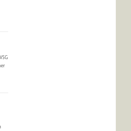
s VSG
ner
n