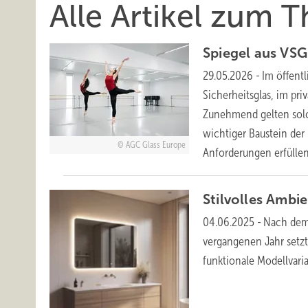
Alle Artikel zum 
Spiegel aus VS
29.05.2026
-
Im öffent
Sicherheitsglas, im pr
Zunehmend gelten solch
wichtiger Baustein der 
AGC Glass Europe
Anforderungen
erfüllen
Stilvolles Ambi
04.06.2025
-
Nach dem 
vergangenen Jahr setzt
funktionale Modellvaria