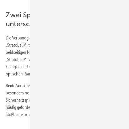
Zwei Spiegel-Varianten für
unterschiedliche Anwendungen
Die Verbundglasspiegel von AGC sind in zwei Varianten verfügbar:
„Stratobel Mirox Duo“ besteht aus zwei Spiegelglasscheiben, etwa zur
beidseitigen Nutzung in raumstrukturierenden Trennwänden.
„Stratobel Mirox Mono“ kombiniert eine Spiegelglasscheibe mit einem
Floatglas und eignet sich beispielsweise für Wandverkleidungen zur
optischen Raumvergrößerung oder zur Lichtlenkung.
Beide Versionen werden mit einer oder zwei speziellen PVB-Folien mit
besonders hoher Haftung laminiert. Mit einer Folie erreicht der
Sicherheitsspiegel die Sicherheitsklasse 2B2 gemäß EN 12600 – eine
häufig geforderte Klasse im Objektbereich beim Schutz gegen
Stoßbeanspruchung, etwa für Wandverkleidungen in Verkehrsflächen.