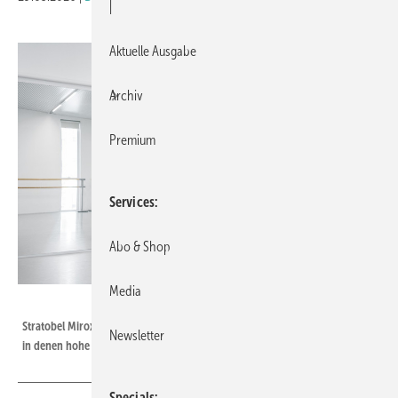
|
Aktuelle Ausgabe
Archiv
Premium
Services
Abo & Shop
Media
AGC Glass Europe
Stratobel Mirox ist ein Verbundsicherheitsglas-Spiegel für Anwendungen,
Newsletter
in denen hohe Sicherheit gefordert ist.
Specials