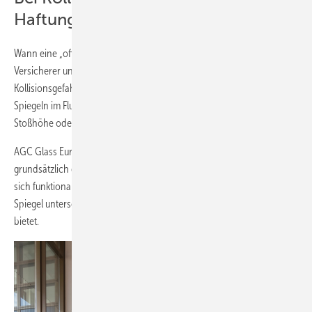
Haftung.
Wann eine „offensichtliche Gefahrenlage“ vorliegt, beurteilen
Versicherer unterschiedlich – besteht jedoch eine vorhersehbare
Kollisionsgefahr, droht die Haftung. „Das kann zum Beispiel bei großen
Spiegeln im Flur schnell der Fall sein, aber auch bei Montage in
Stoßhöhe oder gegenüber einer Tür“, so Pankotsch.
AGC Glass Europe empfiehlt daher auch im privaten Bereich
grundsätzlich den Einsatz von VSG-Spiegeln wie „Stratobel Mirox“, der
sich funktional und ästhetisch nicht von einem herkömmlichen Mirox-
Spiegel unterscheidet, aber die Schutzfunktion von Verbundglas
bietet.