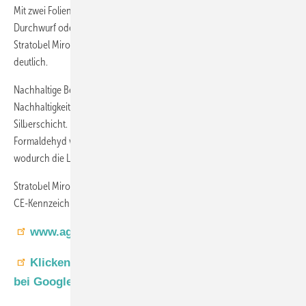
Mit zwei Folien ausgestattet wird zusätzlich die Klasse P2A gegen
Durchwurf oder Durchbruch gemäß EN 356 erreicht. Damit übertrifft
Stratobel Mirox die Anforderungen der EN 1036-1 für Standardspiegel
deutlich.
Nachhaltige Beschichtung und NormkonformitätFür Langlebigkeit und
Nachhaltigkeit sorgt eine kupfer- und bleifreie Schutzlackierung der
Silberschicht. Flüchtige organische Verbindungen (VOC) sowie
Formaldehyd werden nur in sehr geringem Umfang emittiert,
wodurch die Luftqualität in Innenräumen erhalten bleibt.
Stratobel Mirox ist in den Stärken 33.1 und 33.2 verfügbar und trägt die
CE-Kennzeichnung gemäß der harmonisierten Norm EN 14449:2005.
www.agc-yourglass.com
Klicken Sie hier, um GW als bevorzugte Quelle
bei Google einzustellen