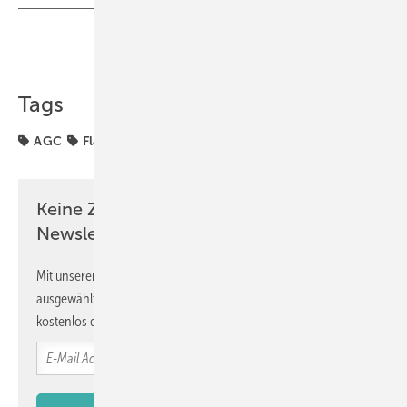
Teilen
Link kopieren
Tags
AGC
Flachglas
Produktion
Spiegel
Keine Zeit? Kein Problem mit dem GW
Newsletter!
Mit unserem Newsletter erhalten Sie regelmäßig von uns
ausgewählte Informationen und Neuigkeiten, gebündelt und
kostenlos direkt ins Postfach.