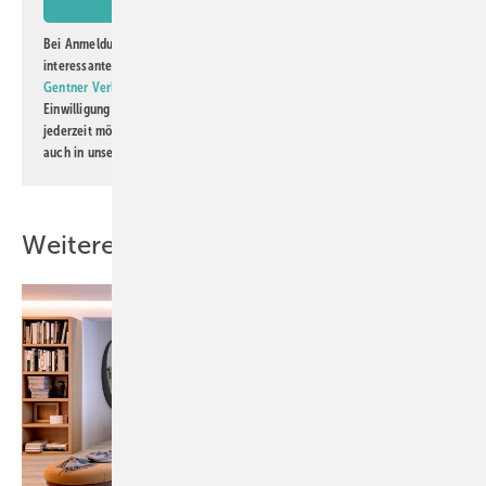
Bei Anmeldung zu diesem Newsletter bin ich damit einverstanden, über
interessante Verlags- und Online-Angebote
der Marken der Alfons W.
Gentner Verlag GmbH & Co. KG
informiert zu werden. Diese
Einwilligung kann ich jederzeit widerrufen und eine Abmeldung ist
jederzeit möglich. Informationen zum Umgang mit Daten finden Sie
auch in unserer
Datenschutzerklärung
.
Weitere Inhalte