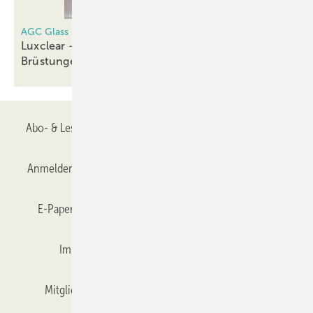
AGC Glass Europe
Luxclear – Spezialglas für Wintergärten,
Brüstungen und
Duschen
Abo- & Leserservice
AGB
Alle Inhalte chronologisch
Anmelden
Anmeldung & Registrierung
Datenschutz
E-Paper
Gentner Verlag
GLASWELT abonnieren
Impressum
Karriere bei Gentner
Team
Mitgliedschaften und Engagement
Mediaservice