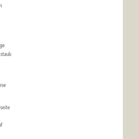
en
ige
nstaub
ese
seite
uf