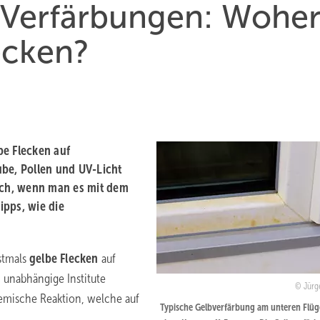
r-Verfärbungen: Wohe
ecken?
be Flecken auf
äube, Pollen und UV-Licht
auch, wenn man es mit dem
ipps, wie die
stmals
gelbe Flecken
auf
 unabhängige Institute
Jürg
emische Reaktion, welche auf
Typische Gelbverfärbung am unteren Flüge