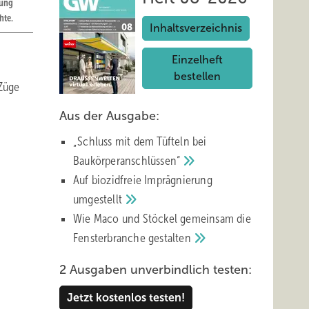
bung
hte.
Inhaltsverzeichnis
Einzelheft
bestellen
Züge
Aus der Ausgabe:
„Schluss mit d em Tüfteln bei
Baukörperanschlüssen“
Auf biozidfreie Imprägnierung
umgestellt
Wie Maco und Stöckel gemeinsam die
Fensterbranche
gestalten
2 Ausgaben unverbindlich testen:
Jetzt kostenlos testen!