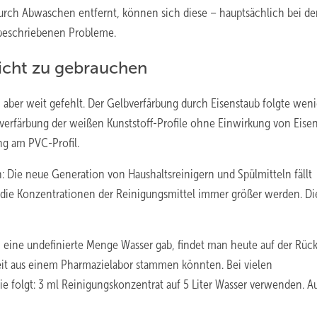
urch Abwaschen entfernt, können sich diese – hauptsächlich bei d
 beschriebenen Probleme.
sicht zu gebrauchen
aber weit gefehlt. Der Gelbverfärbung durch Eisenstaub folgte wen
bverfärbung der weißen Kunststoff-Profile ohne Einwirkung von Eise
ng am PVC-Profil.
: Die neue Generation von Haushaltsreinigern und Spülmitteln fällt
r die Konzentrationen der Reinigungsmittel immer größer werden. Di
 eine undefinierte Menge Wasser gab, findet man heute auf der Rück
keit aus einem Pharmazielabor stammen könnten. Bei vielen
e folgt: 3 ml Reinigungskonzentrat auf 5 Liter Wasser verwenden. A