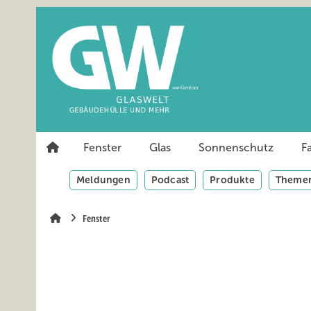
Springe
Springe
Springe
auf
auf
auf
Hauptinhalt
Hauptmenü
SiteSearch
Fenster
Glas
Sonnenschutz
F
Meldungen
Podcast
Produkte
Themen
Fenster