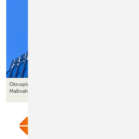
Oknoplast setzt Emissions-Vermeidungs-
Maßnahmen und ISO-Zertifizierung
um