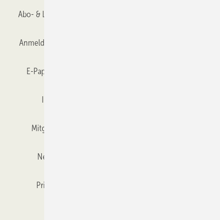
Abo- & Leserservice
AGB
Alle Inhalte chronologisch
Anmelden
Anmeldung & Registrierung
Datenschutz
E-Paper
Gentner Verlag
GLASWELT abonnieren
Impressum
Karriere bei Gentner
Team
Mitgliedschaften und Engagement
Mediaservice
Newsletter
Objekt des Monats
RSS-Feed
Privacy Manager
Veranstaltungen / Webinare
Kataloge