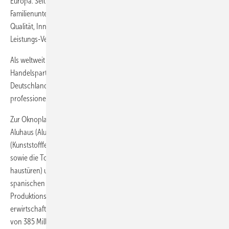
Europa. Seit der Gründung im Jahr 1994 steht das
Familienunternehmen mit Hauptsitz bei Krakau in Polen für Premium-
Qualität, Innovationskraft und edles Design zu einem attraktiven Preis-
Leistungs-Verhältnis.
Als weltweit größter Veka-Verarbeiter beliefert Oknoplast bereits 3.500
Handelspartner in 21 Ländern. Die eigene Niederlassung in
Deutschland garantiert den Fachhandelspartnern einen
professionellen Service ohne sprachliche Barrieren.
Zur Oknoplast Gruppe gehören neben der Marke Oknoplast auch
Aluhaus (Aluminium-Haustüren und -Fenster), Catadi
(Kunststofffenster und -haustüren für preissensible Bauvorhaben)
sowie die Tochtergesellschaften WND (Kunststofffenster und -
haustüren) und Hermet10 (Kunststofffenster und -haustüren auf dem
spanischen Markt). Mit 3.200 Beschäftigten und einem jährlichen
Produktionsvolumen von 2,3 Millionen Fenster- und Türeneinheiten
erwirtschaftete die Gruppe 2023 international einen Jahresumsatz
von 385 Millionen Euro.