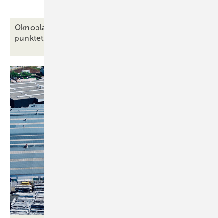
Oknoplast rundet Portfolio nach unten ab: Catadi
punktet mit Qualität und
Preis