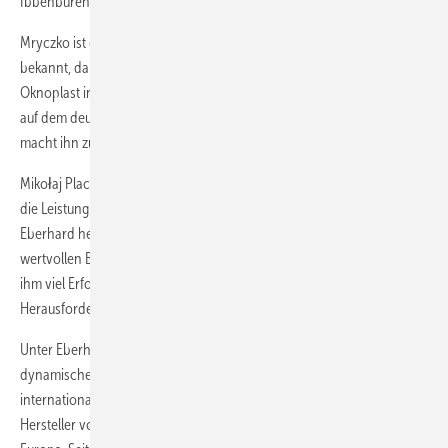
Ibbenbüren ansässigen Unternehmens.
Mryczko ist den meisten Fachhandelspartnern bereits bestens
bekannt, da er in der Vergangenheit maßgeblich am Aufbau der Marke
Oknoplast in Deutschland beteiligt war und die Kundenbeziehungen
auf dem deutschen Markt entscheidend gestärkt hat. Diese Erfahrung
macht ihn zum idealen Kandidaten für die Position.
Mikołaj Placek, Präsident und Inhaber der Oknoplast Gruppe, würdigt
die Leistung des scheidenden Geschäftsführers: „Wir danken Jens
Eberhard herzlich für sein langjähriges Engagement und seinen
wertvollen Beitrag zum Wachstum des Unternehmens und wünschen
ihm viel Erfolg bei seinen zukünftigen beruflichen
Herausforderungen."
Unter Eberhards Führung konnte Oknoplast Deutschland eine
dynamische Entwicklung verzeichnen. Das Unternehmen gehört zur
international agierenden Oknoplast Gruppe, einem der führenden
Hersteller von Fenstern und Türen aus Kunststoff und Aluminium in