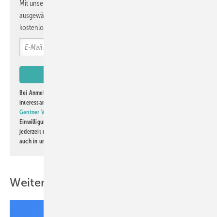
Mit unserem Newsletter erhalten Sie regelmäßig von uns
ausgewählte Informationen und Neuigkeiten, gebündelt und
kostenlos direkt ins Postfach.
Bei Anmeldung zu diesem Newsletter bin ich damit einverstanden, über
interessante Verlags- und Online-Angebote
der Marken der Alfons W.
Gentner Verlag GmbH & Co. KG
informiert zu werden. Diese
Einwilligung kann ich jederzeit widerrufen und eine Abmeldung ist
jederzeit möglich. Informationen zum Umgang mit Daten finden Sie
auch in unserer
Datenschutzerklärung
.
Weitere Inhalte