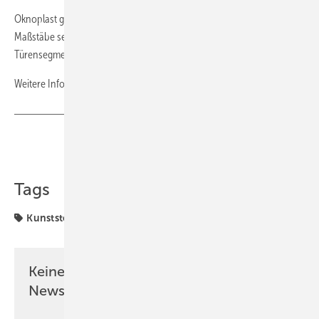
Oknoplast gilt in der Branche als Trendsetter, der immer wieder neue
Maßstäbe setzt und zu den bekanntesten Marken im Fenster- und
Türensegment zählt.
Weitere Informationen unter
www.oknoplast.de
Teilen
Link kopieren
Tags
Kunststofffenster
Oknoplast
Keine Zeit? Kein Problem mit dem GW
Newsletter!