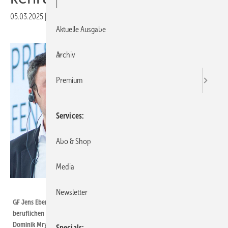
|
05.03.2025
|
Druckvorschau
Aktuelle Ausgabe
Archiv
Premium
Services
Abo & Shop
Media
Oknoplast
Newsletter
GF Jens Eberhard (r.() verlässt Oknoplast Deutschland, um sich neuen
beruflichen Herausforderungen zu stellen. Die Position übernimmt
Dominik Mryczko.
Specials