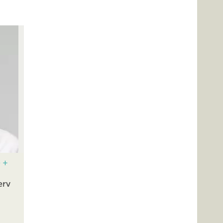
 +
erv