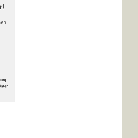
r!
nen
gung
 Daten