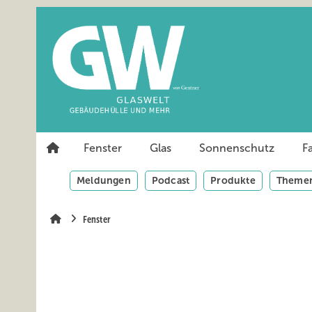
Springe
Springe
Springe
auf
auf
auf
Hauptinhalt
Hauptmenü
SiteSearch
Fenster
Glas
Sonnenschutz
F
Meldungen
Podcast
Produkte
Themen
Fenster