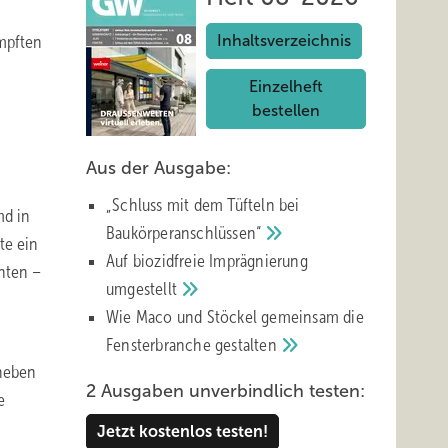
ämpften
Inhaltsverzeichnis
Einzelheft
bestellen
Aus der Ausgabe:
„Schluss mit d em Tüfteln bei
md in
Baukörperanschlüssen“
te ein
Auf biozidfreie Imprägnierung
enten –
umgestellt
Wie Maco und Stöckel gemeinsam die
Fensterbranche
gestalten
heben
2 Ausgaben unverbindlich testen:
e
Jetzt kostenlos testen!