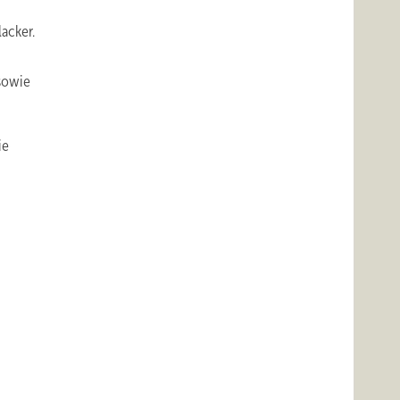
acker.
sowie
ie