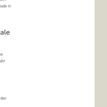
sade in
ale
he
Jahr
n den