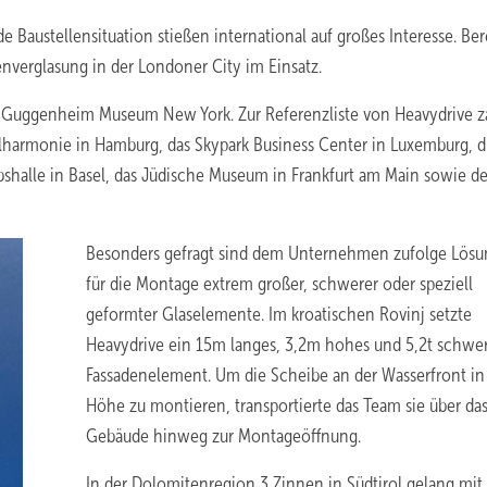
 Baustellensituation stießen international auf großes Interesse. Ber
nverglasung in der Londoner City im Einsatz.
das Guggenheim Museum New York. Zur Referenzliste von Heavydrive 
ilharmonie in Hamburg, das Skypark Business Center in Luxemburg, d
obshalle in Basel, das Jüdische Museum in Frankfurt am Main sowie de
Besonders gefragt sind dem Unternehmen zufolge Lös
für die Montage extrem großer, schwerer oder speziell
geformter Glaselemente. Im kroatischen Rovinj setzte
Heavydrive ein 15m langes, 3,2m hohes und 5,2t schwe
Fassadenelement. Um die Scheibe an der Wasserfront i
Höhe zu montieren, transportierte das Team sie über da
Gebäude hinweg zur Montageöffnung.
In der Dolomitenregion 3 Zinnen in Südtirol gelang mit