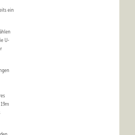
eits ein
zählen
ie U-
r
ungen
res
n 19m
s
 den