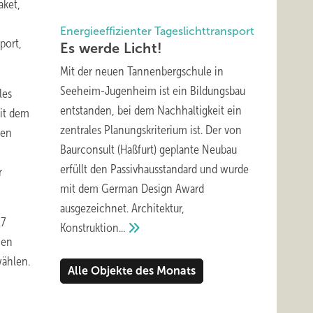
aket,
Energieeffizienter Tageslichttransport
port,
Es werde
Licht!
Mit der neuen Tannenbergschule in
Seeheim-Jugenheim ist ein Bildungsbau
les
entstanden, bei dem Nachhaltigkeit ein
mit dem
zentrales Planungskriterium ist. Der von
den
Baurconsult (Haßfurt) geplante Neubau
erfüllt den Passivhausstandard und wurde
r
mit dem German Design Award
ausgezeichnet. Architektur,
17
Konstruktion...
nen
wählen.
Alle Objekte des Monats