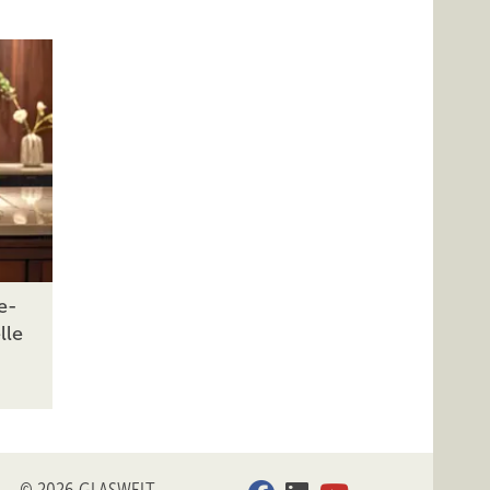
e-
lle