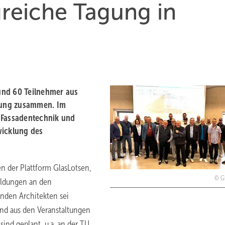
greiche Tagung in
und 60 Teilnehmer aus
itung zusammen. Im
 Fassadentechnik und
wicklung des
en der Plattform GlasLotsen,
G
bildungen an den
nden Architekten sei
ind aus den Veranstaltungen
ind geplant, u.a. an der TU