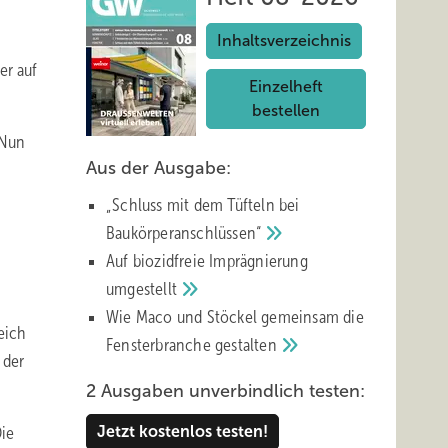
Inhaltsverzeichnis
er auf
Einzelheft
bestellen
 Nun
Aus der Ausgabe:
„Schluss mit d em Tüfteln bei
Baukörperanschlüssen“
Auf biozidfreie Imprägnierung
umgestellt
Wie Maco und Stöckel gemeinsam die
eich
Fensterbranche
gestalten
 der
2 Ausgaben unverbindlich testen:
Die
Jetzt kostenlos testen!