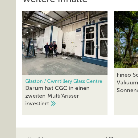
Fineo So
Glaston / Cwmtillery Glass Centre
Vakuumg
Darum hat CGC in einen
Sonnen
zweiten Multi‘Arisser
investiert