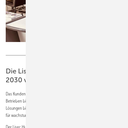
Lisec
Die Lisec Wachstumsstrategie bis
2030 vor Ort
Das Kundenportfolio des Lisec Hub MEI reicht von kleineren
Betrieben bis zu großen Industrieunternehmen. Neben High-End-
Lösungen bietet Lisec mit Litros auch eine skalierbare Einstiegslösung
für wachstumsstarke Märkte an.
Der Lisec Hub MEI verfolgt eine ambitionierte Wachstumsstrategie bis