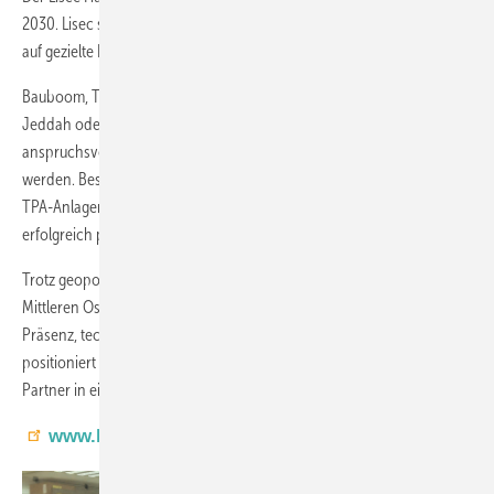
2030. Lisec setzt dabei auf den Ausbau von Vertrieb und Service sowie
auf gezielte Produktanpassungen für regionale Anforderungen.
Bauboom, Technologie und neue ChancenIn Metropolen wie Dubai,
Jeddah oder Riad entstehen derzeit zahlreiche Großprojekte mit
anspruchsvollen Glasfassaden, die auf Lisec-Anlagen verarbeitet
werden. Besonders stark entwickelt sich die Nachfrage nach Lisec
TPA-Anlagen – innerhalb kurzer Zeit konnten mehrere Systeme
erfolgreich platziert werden.
Trotz geopolitischer Spannungen und kultureller Vielfalt sieht Lisec im
Mittleren Osten und in Indien enormes Potenzial. Mit regionaler
Präsenz, technologischem Know-how und strategischer Weitsicht
positioniert sich Lisec mit dem Lisec Hub MEI langfristig als starker
Partner in einer der spannendsten Wachstumsregionen der Welt.
www.lisec.com