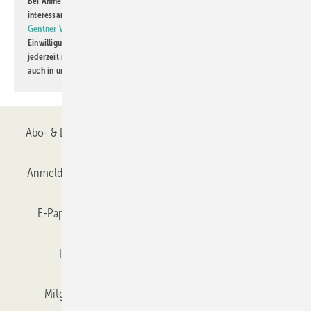
Bei Anmeldung zu diesem Newsletter bin ich damit einverstanden, über
interessante Verlags- und Online-Angebote
der Marken der Alfons W.
Gentner Verlag GmbH & Co. KG
informiert zu werden. Diese
Einwilligung kann ich jederzeit widerrufen und eine Abmeldung ist
jederzeit möglich. Informationen zum Umgang mit Daten finden Sie
auch in unserer
Datenschutzerklärung
.
Abo- & Leserservice
AGB
Alle Inhalte chronologisch
Anmelden
Anmeldung & Registrierung
Datenschutz
E-Paper
Gentner Verlag
GLASWELT abonnieren
Impressum
Karriere bei Gentner
Team
Mitgliedschaften und Engagement
Mediaservice