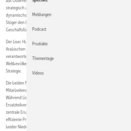
aus Österreich seine Präsenz im Mittleren Osten und in Indien
strategisch aus. Diese Region zählt zu den bevölkerungsreichsten und
Meldungen
dynamischsten Wirtschaftsräumen weltweit. Heute leitet Johann
Stöger den Lisec Hub MEI, dabei unterstützt ihn Ignatius Dias als
Podcast
Geschäftsführer von Lisec Middle East. Hier die Details zum Hub.
Der Lisec Hub MEI betreut 23 Länder, darunter Indien, die Vereinigten
Produkte
Arabischen Emirate, Saudi-Arabien, Ägypten und die Türkei. Damit
verantwortet der Lisec Hub MEI Märkte mit rund einem Viertel der
Thementage
Weltbevölkerung und ist ein zentraler Bestandteil der globalen Lisec-
Strategie.
Videos
Die beiden Niederlassungen des Hubs – Lisec Türkei (LTR) mit vier
Mitarbeitenden und Lisec Middle East (LAE) mit zehn Mitarbeitenden.
Während Lisec Türkei operative Aufgaben wie Verzollung und
Ersatzteilverteilung übernimmt, koordiniert Lisec Middle East die
zentrale Ersatzteilabwicklung. Durch diese klare Struktur stellt Lisec
effiziente Prozesse und Kundennähe sicher. Die Geschäftsführung
beider Niederlassungen koordiniert sich eng, um regionale