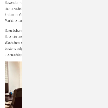
Besonderheiten zu berücksichtigen und effiziente Prozesse
sicherzustellen. Die kürzliche personelle Verstärkung durch Aykut
Erdem im Vertrieb unterstreicht den Fokus auf Kundennähe und
Marktausbau.
Dazu Johann Stöger, HUB-Leiter MEI: „Der HUB MEI ist ein zentraler
Baustein unserer globalen Strategie. Mit einem klaren Fokus auf
Wachstum, regionaler Anpassung und enger Zusammenarbeit sind wir
bestens aufgestellt, um das Potenzial dieser Region voll
auszuschöpfen.“