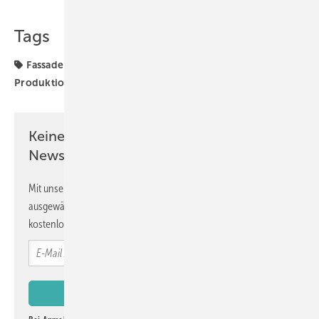
Tags
Fassadenglas
Flachglas
Glasbearbeitung
Lisec
Produktion
Keine Zeit? Kein Problem mit dem GW
Newsletter!
Mit unserem Newsletter erhalten Sie regelmäßig von uns
ausgewählte Informationen und Neuigkeiten, gebündelt und
kostenlos direkt ins Postfach.