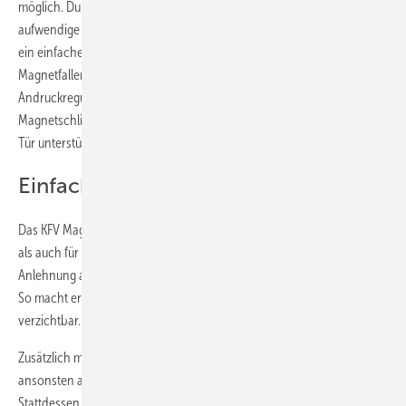
möglich. Durch den Verzicht auf ein Lappenschließblech entfällt die
aufwendige manuelle Bearbeitung des Türrahmens. Stattdessen reicht
ein einfacher Fräsvorgang, um das Schloss zu montieren. Die
Magnetfallenhinterfütterung ermöglicht eine einfache
Andruckregulierung, während der in das Schließblech integrierte
Magnetschlitten das automatische Nachstellen beim Absacken der
Tür unterstützt.
Einfach zu verarbeiten
Das KFV Magnetschloss eignet sich sowohl zum Einbau in neue Türen
als auch für die Nachrüstung. Dabei erlaubt der Schlossaufbau in
Anlehnung an DIN 18251-1 spürbare Zeit- und Kosteneinsparungen.
So macht er in der Fertigung die Neueinstellung der Maschinen
verzichtbar.
Zusätzlich macht der Verzicht auf ein Lappenschließblech die
ansonsten aufwendige manuelle Bearbeitung des Rahmens hinfällig.
Stattdessen ist lediglich ein einfacher Fräsvorgang erforderlich, der