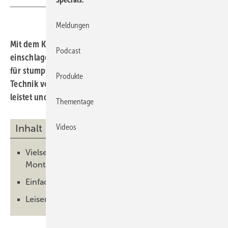
Meldungen
Mit dem KFV Magnetschloss 116 für stumpf
Podcast
einschlagende Innentüren bietet Siegenia eine Lösung
für stumpf einschlagende Innentüren, die auf sichtbare
Produkte
Technik verzichtet. Hier erfahren Sie, was das Produkt
leistet und wie es zu verarbeiten ist.
Thementage
Inhalt
Videos
Vielseitige Einsatzmöglichkeiten und einfache
Montage
Einfach zu verarbeiten
Leiser Schließvorgang und langlebige Technik