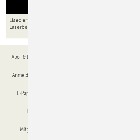
Lisec erweitert Produktportfolio um
Laserbearbeitung
Abo- & Leserservice
AGB
Alle Inhalte chronologisch
Anmelden
Anmeldung & Registrierung
Datenschutz
E-Paper
Gentner Verlag
GLASWELT abonnieren
Impressum
Karriere bei Gentner
Team
Mitgliedschaften und Engagement
Mediaservice