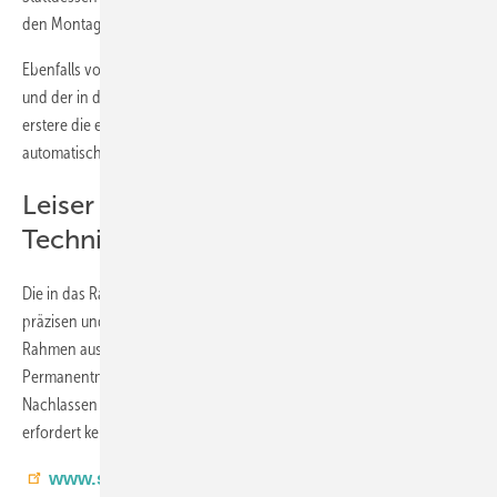
den Montageaufwand spürbar minimiert.
Ebenfalls vorteilhaft sind die drehbare Magnetfallen-Tinterfütterung
und der in das Schließblech integrierte Magnetschlitten. Während
erstere die einfache Andruckregulierung erlaubt, stellt letzterer das
automatische Nachstellen beim Absacken der Tür sicher.
Leiser Schließvorgang und langlebige
Technik
Die in das Rahmenteil eingelassenen Magnete sorgen für einen
präzisen und leisen Schließvorgang, da die Falle ohne Aufprall auf den
Rahmen ausfährt. Die Verwendung eines leistungsstarken Neodym-
Permanentmagneten gewährleistet eine dauerhafte Funktion ohne
Nachlassen der Magnetkraft. Zudem ist das Schloss wartungsfrei und
erfordert kein Nachfetten.
www.siegenia.com