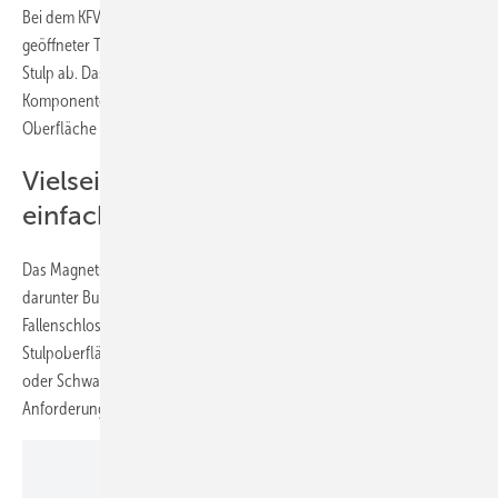
Bei dem KFV Magnetschloss 116 von Siegenia liegt die Falle bei
geöffneter Tür im Schlosskasten versenkt und schließt bündig mit der
Stulp ab. Das Design wird durch den Einsatz von Edelstahl-
Komponenten ergänzt, wodurch eine glatte und leicht zu reinigende
Oberfläche entsteht.
Vielseitige Einsatzmöglichkeiten und
einfache Montage
Das Magnetschloss 116 ist in verschiedenen Ausführungen erhältlich,
darunter Buntbart-, WC- und Profilzylindervarianten sowie als reines
Fallenschloss. Verschiedene Dornmaße (55 und 65 mm) und mehrere
Stulpoberflächen – Edelstahl matt gebürstet, Edelstahl poliert, Weiß
oder Schwarz – bieten Anpassungsmöglichkeiten für unterschiedliche
Anforderungen.