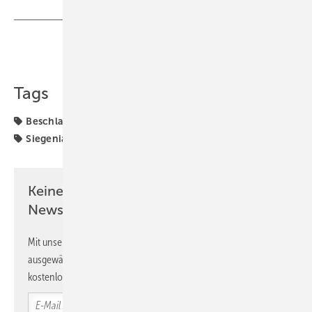
Teilen
Link kopieren
Tags
Beschlagtechnik
Flachglas
Innentüren
Interieur
Siegenia
Keine Zeit? Kein Problem mit dem GW
Newsletter!
Mit unserem Newsletter erhalten Sie regelmäßig von uns
ausgewählte Informationen und Neuigkeiten, gebündelt und
kostenlos direkt ins Postfach.