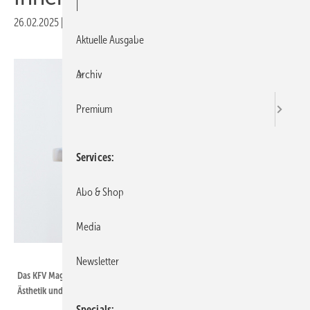
|
26.02.2025
|
Druckvorschau
Aktuelle Ausgabe
Archiv
Premium
Services
Abo & Shop
Media
Siegenia
Newsletter
Das KFV Magnetschloss 116 für stumpf einschlagende Türen verbindet
Ästhetik und Komfort und ist vielseitige einsetzbar.
Specials