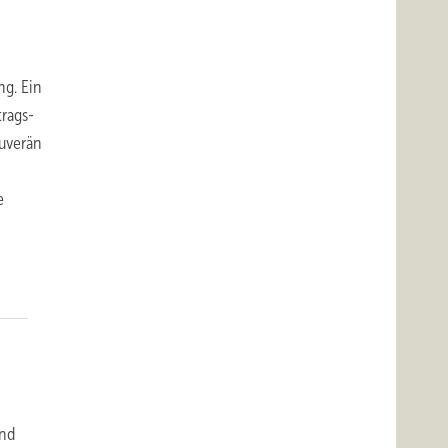
g. Ein
rags-
uverän
e
und