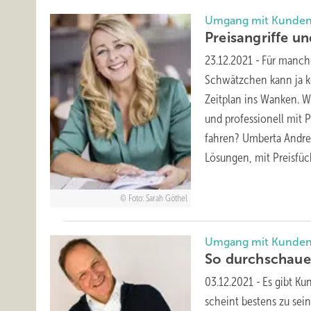
Umgang mit Kunden 
Preisangriffe u
23.12.2021
-
Für manch
Schwätzchen kann ja ke
Zeitplan ins Wanken. 
und professionell mit 
fahren? Umberta Andrea
Lösungen, mit Preisfü
Foto: Sarah Göthel
Umgang mit Kunden 
So durchschaue
03.12.2021
-
Es gibt Ku
scheint bestens zu sei