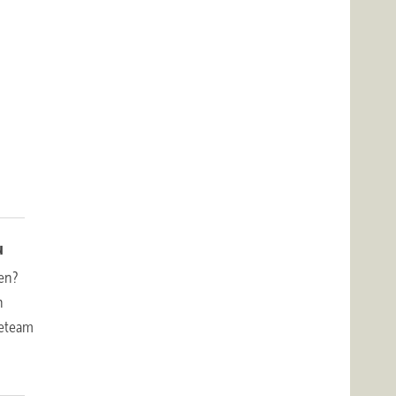
u
ten?
n
geteam