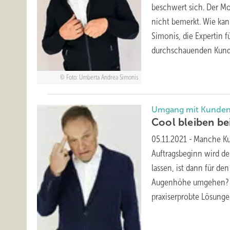
beschwert sich. Der Mo
nicht bemerkt. Wie ka
Simonis, die Expertin f
durch­schauenden
Kund
Foto: Umberta Andrea Simonis
Umgang mit Kunden 
Cool bleiben be
05.11.2021
-
Manche Ku
Auftragsbeginn wird de
lassen, ist dann für d
Augenhöhe umgehen? Die
praxiserprobte Lösung