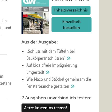
Inhaltsverzeichnis
nden
Einzelheft
fft und
bestellen
s
Aus der Ausgabe:
„Schluss mit d em Tüfteln bei
Baukörperanschlüssen“
Auf biozidfreie Imprägnierung
umgestellt
um
Wie Maco und Stöckel gemeinsam die
testens
Fensterbranche
gestalten
2 Ausgaben unverbindlich testen:
Jetzt kostenlos testen!