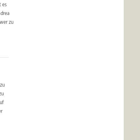
t es
ndrea
hwer zu
 zu
zu
uf
er