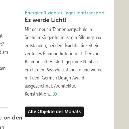
Energieeffizienter Tageslichttransport
Es werde
Licht!
Mit der neuen Tannenbergschule in
at
Seeheim-Jugenheim ist ein Bildungsbau
rt?
entstanden, bei dem Nachhaltigkeit ein
nd am
zentrales Planungskriterium ist. Der von
Baurconsult (Haßfurt) geplante Neubau
sen
erfüllt den Passivhausstandard und wurde
mit dem German Design Award
ausgezeichnet. Architektur,
Konstruktion...
Alle Objekte des Monats
ure on demand‘
gen