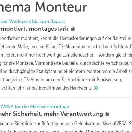
 Thema Monteur
 der Werkbank bis zum Bauort
rmontiert,
montagestark
lendächer montiert, kennt die Herausforderungen auf der Baustelle:
 fehlende Maße, unklare Pläne. TS-Aluminium macht damit Schluss. 
hn liefert nicht nur hochwertige Lamellendächer – sondern gleich d
 für die Montage. Vormontierte Bauteile, durchdachte Verschraubu
eine durchgängige Statikplanung erleichtern Monteuren die Arbeit sp
t begleitet TS-Aluminium den Fachbetrieb – mit Praxiswissen,
echten Ohr für die Bedürfnisse des
Handwerks.
 IVRSA für die Markisenmontage
mehr Sicherheit, mehr
Verantwortung
rbeitete Richtlinie zur Befestigung von Gelenkarmmarkisen (IVRSA, 
iche Änderungen mit sich – vor allem für die Montagepraxis. Im Verg