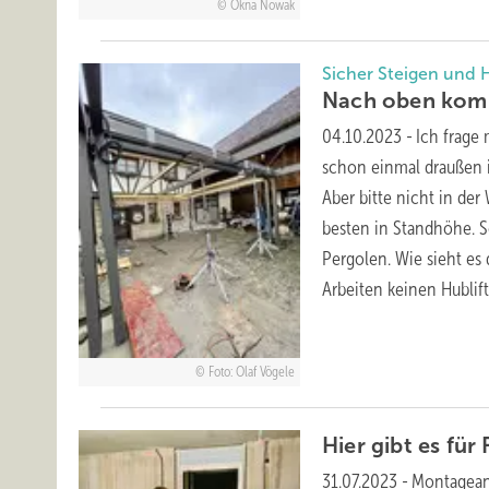
Okna Nowak
Sicher Steigen und
Nach oben ko
04.10.2023
-
Ich frage
schon einmal draußen i
Aber bitte nicht in de
besten in Standhöhe. 
Pergolen. Wie sieht es
Arbeiten keinen Hublif
Foto: Olaf Vögele
Hier gibt es fü
31.07.2023
-
Montagean