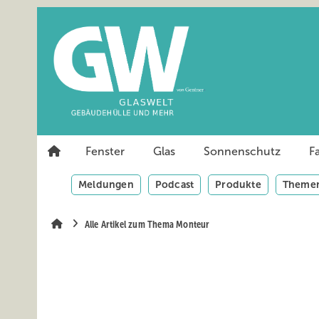
Springe
Springe
Springe
auf
auf
auf
Hauptinhalt
Hauptmenü
SiteSearch
Fenster
Glas
Sonnenschutz
F
Meldungen
Podcast
Produkte
Themen
Alle Artikel zum Thema Monteur