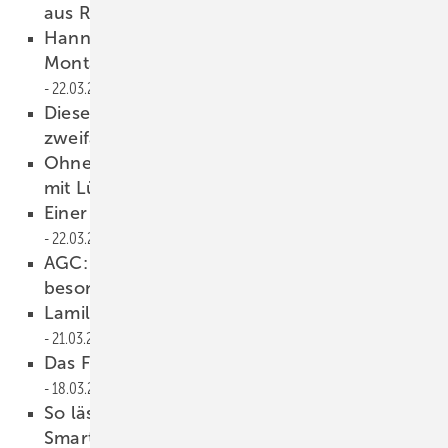
aus Rußland?
23.03.2022
Hanno: Maßgeschneiderter ift-
Montageplaner mit Kunden-Pass
22.03.2022
Diese Aluminium Stulp-Fenstertür ist
zweifach barrierefrei
22.03.2022
Ohne viel Aufwand: Fenstertausch
mit Lüfterflügel
22.03.2022
Einer der besten Arbeitgeber in Deutschland
22.03.2022
AGC: Absturzsichernde Gläser der
besonderen Art
21.03.2022
Lamilux: Hier trifft Design auf Sicherheit
21.03.2022
Das Fenster-Recycling weiter voranbringen
18.03.2022
So lässt sich die Fertigung mit dem
Smartphone optimieren
18.03.2022