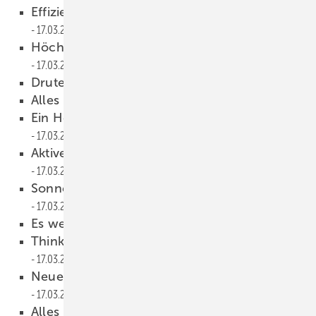
Effizient und nachhaltig produzieren
17.03.2022
Höchste Windstabilität für exponierte Lagen
17.03.2022
Drutex erweitert sein Angebot
17.03.2022
Alles im Fluss
17.03.2022
Ein Höchstmaß an Lebensqualität
17.03.2022
Aktive Unterstützung zur BEG Förderung
17.03.2022
Sonnenschutz ist eine Schlüsseltechnologie
17.03.2022
Es werde Licht!
17.03.2022
Thinking HighTex ist die Mission
17.03.2022
Neues Schachtsystem für Markisen
17.03.2022
Alles nur eine Frage von Form und Farbe