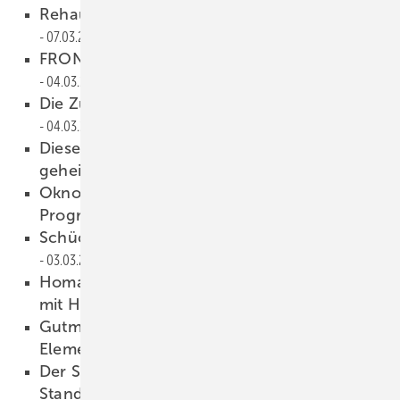
Rehau Group setzt Geschäft in Russland aus
07.03.2022
FRONTALE: Neuer Hallenplan steht
04.03.2022
Die Zukunft des Fensters ist smart
04.03.2022
Diese Holzhäuser werden mit Isoliergläsern
geheizt
04.03.2022
Oknoplast: mehr matte Folienfarben ins
Programm genommen
03.03.2022
Schüco packt den Chip ins Fenster
03.03.2022
Homag gibt Schleifsparte auf und kooperiert
mit Heesemann
03.03.2022
Gutmann: Neue Holz-Aluminium-
Elementfassade für Hochhäuser
02.03.2022
Der Sondergerätebau ist ein wichtiges
Standbein bei Uplifter
02.03.2022