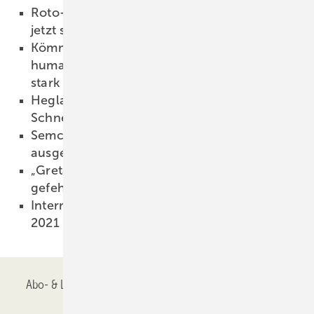
Roto-Türband: Verarbeitung und Montage
jetzt schneller und einfacher
02.03.2022
Kömmerling und profine machen sich für
humanitäre Spendenaktion für die Ukraine
stark
02.03.2022
Hegla-Hanic: Brandneue Software für
Schneidtische
01.03.2022
Semco: Erstmals zwei „Azubi des Jahres“
ausgezeichnet
01.03.2022
„Greta ist das Fenster, was dem Markt noch
gefehlt hat“
01.03.2022
Internorm legt glänzende Erfolgsbilanz für
2021 vor
01.03.2022
Abo- & Leserservice
AGB
Alle Inhalte chronologisch