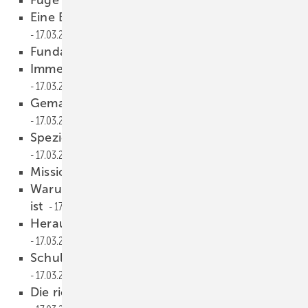
Fuge oder Dichtleiste?
17.03.2022
Eine ETA-Bewertung ist kein Spass
17.03.2022
Fundamente? Dann bitte richtig!
17.03.2022
Immer das passende Hebegerät
17.03.2022
Gemacht für wirklich schwere Scheiben
17.03.2022
Spezielles Außenreff für E-Transporter
17.03.2022
Mission: Den Absturz verhindern
17.03.2022
Warum eine PU-Schaumprüfung so wichtig
ist
17.03.2022
Herausforderungen der Fensterbefestigung
17.03.2022
Schul ungsraum für das Montagetraining
17.03.2022
Die richtige Einbaulage eines Fensters