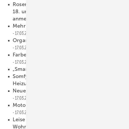
Rosenheimer Tür- und Tortage: Diesmal am
18. und 19. Mai in Rosenheim – jetzt
anmelden
18.03.2022
Mehr Funktionalität und Design
17.03.2022
Organisch gewachsenes Sortiment
17.03.2022
Farbenfroh und voll positiver Energie
17.03.2022
„Smart Home Ready“ mit MHZ
17.03.2022
Somfy integriert innovative
Heizungslösungen
17.03.2022
Neuer Smart Home-Standard „Matter“
17.03.2022
Motorfertigung à la „Selve Total“
17.03.2022
Leise Rollladenmotorisierung, mehr
Wohnkomfort
17.03.2022