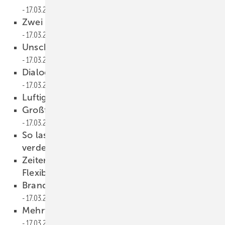
17.03.2022
Zwei ausgezeichnete Weinor-Produkte
17.03.2022
Unschlagbare Variationsmöglichkeiten
17.03.2022
Dialog zwischen Innen und Außen schaffen
17.03.2022
Luftig leichte Verschattung
17.03.2022
Großflächige Outdoor-Lösung für Weingut
17.03.2022
So lassen sich alte Brüstungen hinter Glas
verdecken
17.03.2022
Zeitersparnis, weniger Fehler und höhere
Flexibilität
17.03.2022
Brandneue Software für Schneidtische
17.03.2022
Mehrwert durch bessere Glasoberflächen
17.03.2022