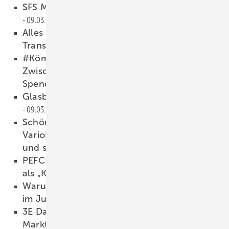
SFS Montageplaner jetzt mit mehr Features
09.03.2022
Alles über Change Management und digitale
Transformation
09.03.2022
#KömmerlingBetterWorld zieht
Zwischenfazit des Ukraine-
Spendenmarathons
09.03.2022
Glasbau 2022: Diesmal wieder online
09.03.2022
Schörghuber:
VarioFix Stahlumfassungszarge – schnell
und sauber montiert
07.03.2022
PEFC: Holz aus Russland und Belarus wird
als „Konfliktholz“ deklariert
07.03.2022
Warum FOPPE + FOPPE an der FENSTERBAU
im Juli teilnehmen wird
07.03.2022
3E Datentechnik: „Wir haben unseren
Marktanteil sicher ausgebaut“
07.03.2022