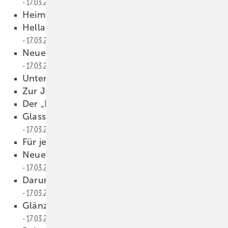
17.03.2022
Heimtextil Summer Special
17.03.2022
Hella in Kooperation mit Next Studio
17.03.2022
Neue VSG-Fertigung in Osterweddingen
17.03.2022
Unter einer Flagge
17.03.2022
Zur Jahrhundert-Marke gekürt
17.03.2022
Der „Klartext“ 2022 ist da
17.03.2022
GlassFORM.ai: zur Automatisierung
17.03.2022
Für jeden Einsatz gerüstet
17.03.2022
Neuer Geschäftsführer bei Semco
17.03.2022
Darum ist die FR ONTALE gesetzt
17.03.2022
Glänzen de Erfolgsbilanz vorgelegt
17.03.2022