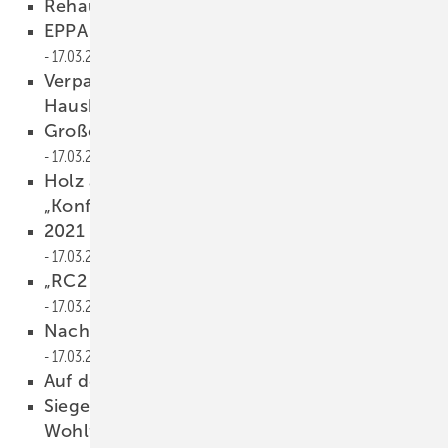
Rehau: Rückzug aus Russland
17.03.2022
EPPA begrüßt drei neue Mitglieder
17.03.2022
Verpackungsfolien aus recyceltem
Haushaltsmüll
17.03.2022
Groß e Spendenaktion der Fenster-Branche
17.03.2022
Holz aus Russland und Belarus wird als
„Konflikth olz“ deklariert
17.03.2022
2021 wuchsen nur noc h die Preise
17.03.2022
„RC2 reicht nur für Gelegenheitstäter aus”
17.03.2022
Nachhaltiger denn je: Kurze Wege
17.03.2022
Auf den Schwingen des Falkens
17.03.2022
Siegenia Portal HS slim sorgt für helle
Wohlfühlorte
17.03.2022