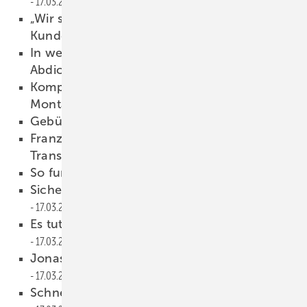
17.03.2022
„Wir setzen auf digitale wie persönliche
Kundenbetreuung“
17.03.2022
In wenigen Schritten zur sicheren
Abdichtu ng
17.03.2022
Kompriband spart Arbeitszeit und
Montagek osten
17.03.2022
Gebündelte Kompetenz
17.03.2022
Französische Balkone mit maximaler
Transparenz
17.03.2022
So funkti oniert das Recycling
17.03.2022
Sichere Montage in der Dämmebene
17.03.2022
Es tut sich was bei Erhardt Markisen
17.03.2022
Jonas Beck treibt Digitalisierung voran
17.03.2022
Schneller liefern, näher am Markt