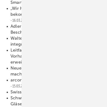
Smartphone optimieren
16.03.2022
„Wir haben keine Warteliste, unsere Kunden
bekommen ihr Gerät, wann sie es brauchen“
16.03.2022
Adler: Mit neuem Spritz-Roboter
Beschichtungsverfahren testen
16.03.2022
Walter Fenster (Kassel) in hilzinger-Verbund
integriert
16.03.2022
Leitfaden zur Montage von
Vorhangfassaden überarbeitet und
erweitert.
16.03.2022
Neue Glas-Faltwand von Solarlux: Megaline
macht‘s megagroß
16.03.2022
arcon: sunbelt Gläser für den Augustinerhof
15.03.2022
Swisspacer unter neuer Führung
14.03.2022
Schwanglas: Brandneu – schaltbare Design-
Gläser
14.03.2022