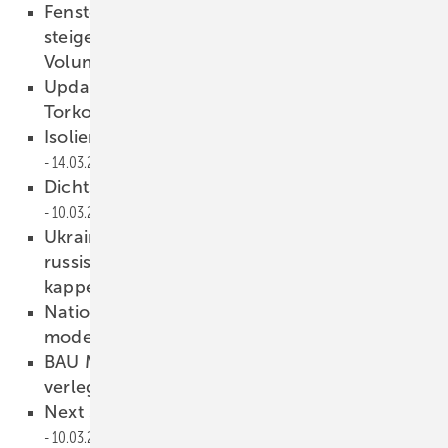
Fenstermarkt Deutschland: Verkaufspreise
steigen überproportional zum
Volumenwachstum
14.03.2022
Update: Wiener Fensterkongress und Tür +
Torkongress fusionieren
14.03.2022
Isolierglas: Lisec-Oldtimer in der Schweiz
14.03.2022
Dichtsystem-Pionier Illbruck wird 70
10.03.2022
Ukrainischer Fensterverband ruft dazu auf,
russische Wirtschaftsbeziehungen zu
kappen
10.03.2022
Nationale Aufgabe Energiesparen – mit
modernen Fenstern
10.03.2022
BAU München wird von Januar auf April
verlegt
10.03.2022
Next Studio: Fassaden weiter gedacht
10.03.2022