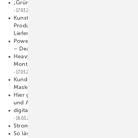
„Grünes“ Glas für die Baubranche
17.03.2022
Kunststofffenster-Verband EPPA: Ukrainische
Produktionsstätten sind Bestandteil der
Lieferketten
17.03.2022
PowerSKIN Konferenz 2022: Call for Papers
– Deadline verlängert
17.03.2022
Heavydrive: Neuer C-Adapter vereinfacht
Montagen unter Dachvorsprüngen
17.03.2022
Kundengespräche erfolgreich führen trotz
Maskenpflicht
16.03.2022
Hier gibt’s Tipps zu Planung, Ausschreib ung
und Anwendung
16.03.2022
digitalBAU in Köln: Messe 2022 im Aufwind
16.03.2022
Strom aus Fassadenglas
16.03.2022
So lässt sich die Fertigung mit dem