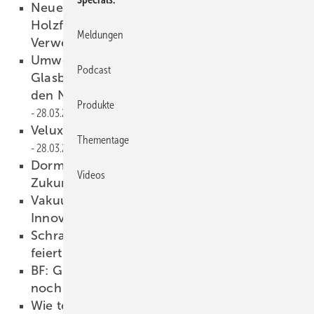
Neue VFF-Merkblätter: Für die
Holzfensterhersteller und zur Glas-
Meldungen
Verwendung
29.03.2022
Umweltschutz ernst nehmen:
Podcast
Glasbetrieb überweist 2500 Euro an
den Naturschutzbund Deutschland
Produkte
28.03.2022
Velux verpackt (fast) komplett plastikfrei
Thementage
28.03.2022
Dorma-Glas: Unter neuer Flagge in die
Videos
Zukunft
25.03.2022
Vakuumglas: Salamander und AGC gehen
Innovationspartnerschaft ein
24.03.2022
Schraml: Ultra-schnelle Bearbeitungslinie
feiert Premiere
24.03.2022
BF: Glaskongress 2022 in Regensburg – jetzt
noch schnell anmelden
24.03.2022
Wie teuer wird Glas ohne Gaslieferungen