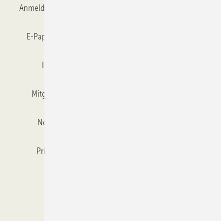
Anmelden
Anmeldung & Registrierung
Datenschutz
E-Paper
Gentner Verlag
GLASWELT abonnieren
Impressum
Karriere bei Gentner
Team
Mitgliedschaften und Engagement
Mediaservice
Newsletter
Objekt des Monats
RSS-Feed
Privacy Manager
Veranstaltungen / Webinare
Kataloge
© 2026 GLASWELT