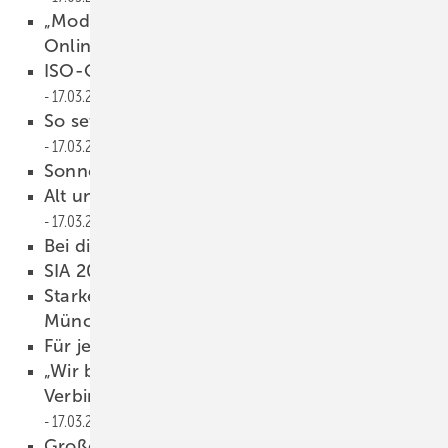
„Moderne Technik, unser Fuhrpark und der
Online-Shop machen uns stark“
17.03.2022
ISO-Oldtimer bei Glas Müller in der Schweiz
17.03.2022
So setzt Hotel Reischlhof auf Nachhaltigkeit
17.03.2022
Sonnenschutz im Isolierglas
17.03.2022
Alt und neu mit einer Welle aus Glas vereint
17.03.2022
Bei diesen Gläsern aufgepasst
17.03.2022
SIA 2057 vs. DIN 18008
17.03.2022
Starke Isoliergläser für das neue MUC in
München
17.03.2022
Für jeden etwas dabei
17.03.2022
„Wir bieten größtmögliche Flexibilität in
Verbindung mit allen Branchenstandards“
17.03.2022
Große Netzwerk-Chance
17.03.2022