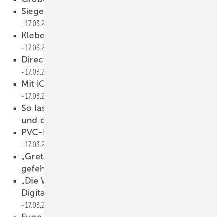
Siegenia lebt ganzheitlichen Raumkomfort
17.03.2022
Klebedichtung erleichtert die Montage
17.03.2022
Direct glazing gemeinsam voranbringen
17.03.2022
Mit iCOR und Elegant gut gerüstet
17.03.2022
So lassen sich Fenster effizient abdichten
und dämmen
17.03.2022
PVC-Recycling weiter voranbringen
17.03.2022
„Greta ist das Fenster, was dem Markt noch
gefehlt hat“
17.03.2022
„Die Window.ID kann ein Meilenstein zur
Digitalisierung der Fensterbranche werden!“
17.03.2022