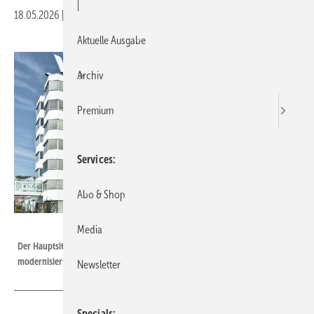
|
18.05.2026
|
Druckvorschau
Aktuelle Ausgabe
Archiv
Premium
Services
Abo & Shop
Weinig
Media
Der Hauptsitz der Weinig Gruppe in Tauberbischofsheim soll deutlich
modernisiert werden.
Newsletter
Specials