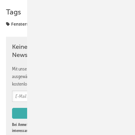
Tags
Fensterfertigung
Holzfenster
Weinig
Keine Zeit? Kein Problem mit dem GW
Newsletter!
Mit unserem Newsletter erhalten Sie regelmäßig von uns
ausgewählte Informationen und Neuigkeiten, gebündelt und
kostenlos direkt ins Postfach.
Bei Anmeldung zu diesem Newsletter bin ich damit einverstanden, über
interessante Verlags- und Online-Angebote
der Marken der Alfons W.