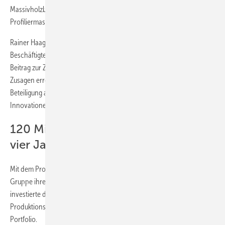
Massivholzbearbeitung. Dazu zählen beispielsweise
Profiliermaschinen, Hobelmaschinen und Zuschnittlösungen.
Rainer Haag, Vorsitzender des Konzernbetriebsrats, betonte: "Die
Beschäftigten leisten mit dieser Vereinbarung einen erheblichen
Beitrag zur Zukunft des Unternehmens. Dafür haben wir verbindliche
Zusagen erreicht: Keine betriebsbedingten Kündigungen, eine
Beteiligung am wirtschaftlichen Erfolg und die Zusage, dass
Innovationen aus der Belegschaft gehört werden."
120 Millionen Euro Investitionen in
vier Jahren
Mit dem Programm "Transformation 2027" gestaltet die Weinig
Gruppe ihre Zukunft aktiv weiter. In den vergangenen vier Jahren
investierte das Unternehmen 120 Millionen Euro in moderne
Produktionsstätten, Logistik, effiziente Prozesse und ein starkes
Portfolio.