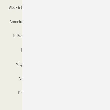
Abo- & Leserservice
AGB
Alle Inhalte chronologisch
Anmelden
Anmeldung & Registrierung
Datenschutz
E-Paper
Gentner Verlag
GLASWELT abonnieren
Impressum
Karriere bei Gentner
Team
Mitgliedschaften und Engagement
Mediaservice
Newsletter
Objekt des Monats
RSS-Feed
Privacy Manager
Veranstaltungen / Webinare
Kataloge