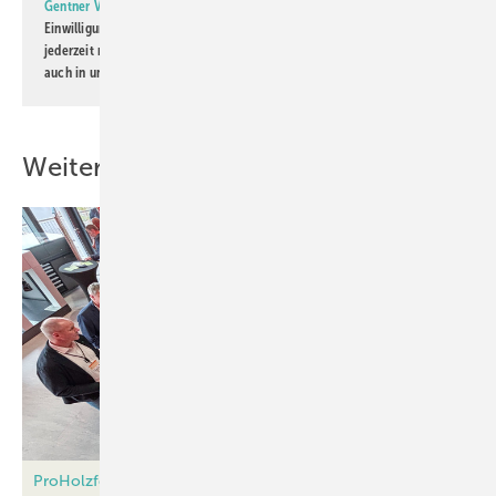
Gentner Verlag GmbH & Co. KG
informiert zu werden. Diese
Einwilligung kann ich jederzeit widerrufen und eine Abmeldung ist
jederzeit möglich. Informationen zum Umgang mit Daten finden Sie
auch in unserer
Datenschutzerklärung
.
Weitere Inhalte
ProHolzfenster-Kongress 2026