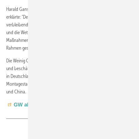
Harald Gans, 1. Bevollmächtigter der IG Metall Tauberbischofsheim,
erklärte: "Der Zukunftstarifvertrag verfolgt ein zentrales Ziel: Die
verbleibenden Standorte der Weinig Gruppe langfristig zu sichern
und die Wettbewerbsfähigkeit zu stärken. Durch verschiedene
Maßnahmen wird ein fairer und gleichzeitig wirtschaftlich tragfähiger
Rahmen geschaffen."
Die Weinig Gruppe ist Weltmarktführer in der Massivholzbearbeitung
und beschäftigt weltweit rund 2.420 Mitarbeitende, davon rund 1.600
in Deutschland. Das Unternehmen unterhält Produktions- und
Montagestandorte in Deutschland, Österreich, Luxemburg, den USA
und China.
GW als bevorzugte Quelle bei Google einstellen
Teilen
Link kopieren