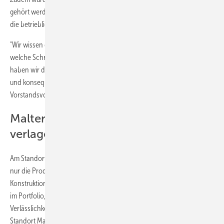
gehört werden. Eine ergänzende Konzernbetriebsvereinbarung regelt
die betriebliche Umsetzung an den einzelnen Standorten.
"Wir wissen genau, welche Herausforderungen vor uns liegen und
welche Schritte jetzt erforderlich sind. Mit dem Zukunftstarifvertrag
haben wir die Grundlage geschaffen, die Transformation gemeinsam
und konsequent umzusetzen", erklärte Gregor Baumbusch,
Vorstandsvorsitzender der Weinig Gruppe.
Malterdingen: Produktion wird
verlagert, Service bleibt
Am Standort Malterdingen soll im Zuge der strukturellen Anpassungen
nur die Produktion eingestellt werden. Vertrieb, Service und
Konstruktion bleiben dort erhalten. Die Produkte bleiben unverändert
im Portfolio, sodass Kunden weiterhin auf die gewohnte Qualität und
Verlässlichkeit zählen können. Die Weinig Gruppe produziert am
Standort Malterdingen insbesondere Maschinen und Systeme für die