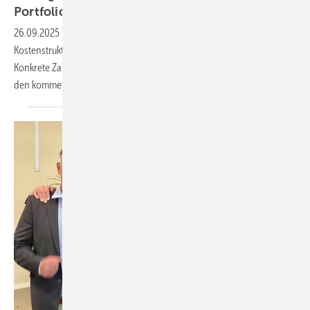
Portfolioausbau läuft
weiter
26.09.2025
-
Die Weinig Gruppe baut Stellen ab, um ihre
Kostenstruktur an die schwierigen Marktbedingungen anzupassen.
Konkrete Zahlen zum Personalabbau will das Unternehmen erst in
den kommenden Wochen bekannt
geben.