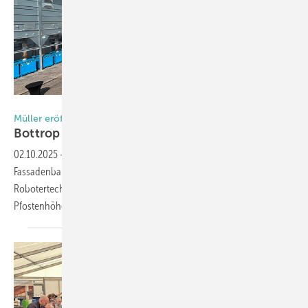
Foto: Daniel Mund / GW
Müller eröffnet einzigartiges Produktionswerk
Bottrop wird zum
Fassaden-Hotspot
02.10.2025
-
Müller Fenster + Fassaden setzt neue Maßstäbe im
Fassadenbau: Das neue Werk in Bottrop produziert mit modernster
Robotertechnik bis zu 200 m² Pfosten-Riegel-Fassade täglich.
Pfostenhöhen bis acht Meter sind
möglich.