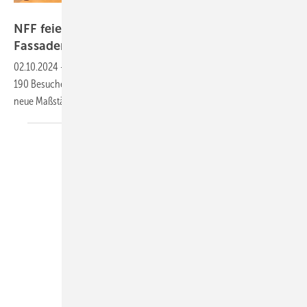
NFF / Book Your Video
NFF feiert erfolgreichen Auftakt: Fenster- und
Fassadenmesse begeistert im
Norden
02.10.2024
-
Die Premiere des NFF in Brockel hat überzeugt: Mit rund
190 Besuchern und Ausstellern setzt der Nordtreff Fenster Fassade
neue Maßstäbe. Welche Branchentrends standen im
Fokus?