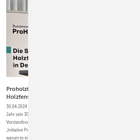
Daniel Mund / GW
Proholzfenster: 30 Jahre Lobbyarbeit für das
Holzfenster
30.04.2024
-
Der Bundesverband Proholzfenster feiert in diesem
Jahr sein 30-jähriges Jubiläum. Im Interview berichtet
Vorstandsvorsitzender Eduard Appelhans von den Anfängen als
‚Initiative ProHolzfenster‘, was sein Erweckungserlebnis war und
warum es eine schlagkräftige Interessenvertretung für den Werkstoff