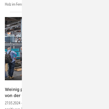
Holz im Fensterbau heute noch unbedingt
braucht.
Weinig
Weinig profitiert auf der Holz-Handwerk auch
von der fehlenden
Konkurrenz
27.03.2024
-
Die Bilanz der Holz-Handwerk fällt für Weinig durchweg