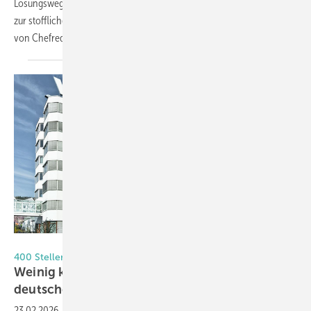
Lösungswege auf: Von automatisierten Produktionssystemen bis hin
zur stofflichen Wiederverwertung alter Fenster. Hier ein Deep Dive
von Chefredakteur Daniel
Mund.
Weinig
400 Stellen fallen weg
Weinig konzentriert Produktion auf zwei
deutsche
Standorte
23.02.2026
-
Weltmarktführer Weinig konzentriert seine deutsche