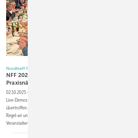
Foto: Daniel Mund / GW
Nordtreff Fenster Fassade 2025
NFF 2025 überzeugt mit einzigartiger
Praxisnähe
02.10.2025
-
Ausgebucht, begeisterte Teilnehmer und spektakuläre
Live-Demos: Der NFF 2025 in Brockel hat alle Erwartungen
übertroffen. Mit hochkarätigen Fachvorträgen, Produktneuheiten von
Regel-air und einem Brandversuch an einem Holzfenster setzten die
Veranstalter neue
Maßstäbe.