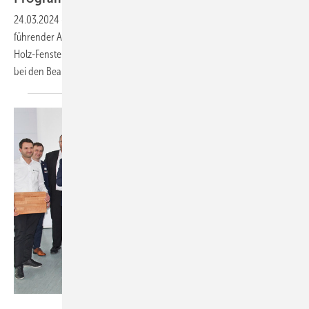
24.03.2024
-
Diese Übernahme stärkt die Weinig-Position als
führender Anbieter von Holzbearbeitungslösungen im Bereich der
Holz-Fensterproduktion. Jetzt ist man in der Lage, Komplettlösungen
bei den Bearbeitungsmaschinen für Oberflächen zu
bieten.
Foto: Daniel Mund / GW