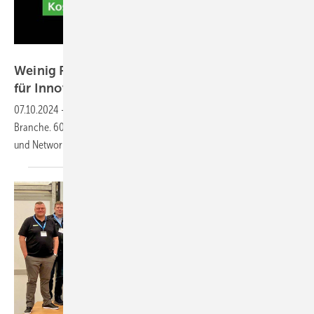
Weinig
Weinig Fensterforum: Europas größte Plattform
für Innovationen im
Fensterbau
07.10.2024
-
Das Weinig Fenster-/CNC-Forum wird zum Hotspot der
Branche. 600 Teilnehmende werden erwartet – welche Innovationen
und Networking-Möglichkeiten werden
geboten?