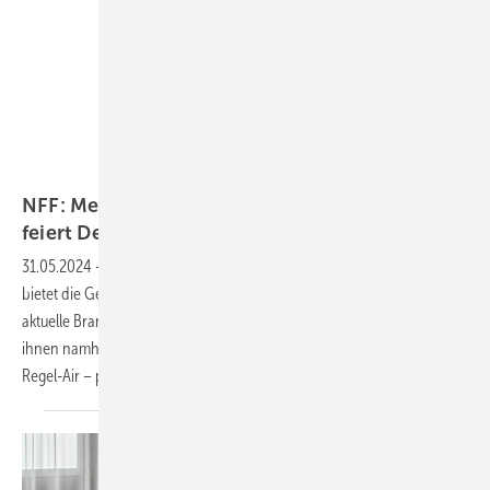
Stadur
NFF: Messe für Fenster und Fassade im Norden
feiert
Debüt
31.05.2024
-
Der NFF – Nordtreff Fenster Fassade am 13. September
bietet die Gelegenheit, sich im Rahmen einer regionalen Messe über
aktuelle Branchentrends zu informieren. 13 Unternehmen – unter
ihnen namhafte Branchengrößen wie Weinig, Meesenburg oder
Regel-Air – präsentieren sich vor
Ort.