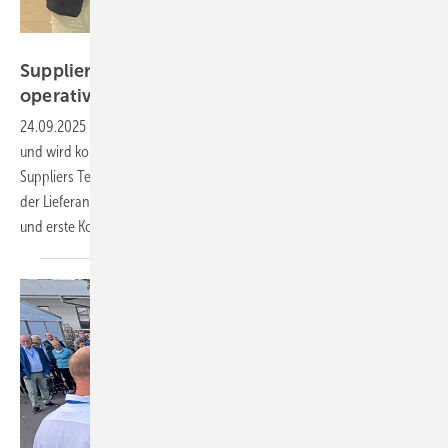
Book Your Video
Suppliers Team: Aus der Gründungsphase ins
operative
Geschäft
24.09.2025
-
Die Lieferanten-Plattform Suppliers Team wächst weiter
und wird konkreter: Knapp 40 Teilnehmer kamen zum zweiten
Suppliers Team Treffen nach Neuwied. Gleichzeitig ging die Website
der Lieferanten-Plattform online, neue Mitglieder sind dazugestoßen
und erste Kooperationsprojekte laufen
bereits.