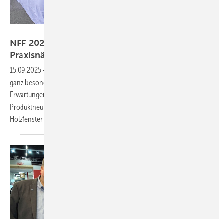
Daniel Mund / GW
NFF 2025 überzeugt mit einzigartiger
Praxisnähe
15.09.2025
-
Begeisterte Teilnehmer, spektakuläre Live-Demos und ein
ganz besonderes Messesetup: Der NFF 2025 in Brockel hat alle
Erwartungen übertroffen. Mit hochkarätigen Fachvorträgen,
Produktneuheiten von Regel-air und einem Brandversuch an einem
Holzfenster setzten die Veranstalter
Maßstäbe.