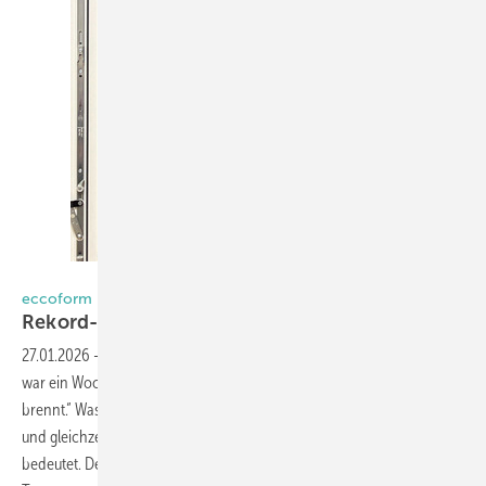
Foto: Daniel Mund / GW
eccoform nach Brandkatastrophe wiederaufgebaut
Rekor d-Aufba utempo nach dem
Inferno
27.01.2026
-
Jürgen Schumann wird diesen Anruf nie vergessen. Es
war ein Wochenende im Mai 2024, als sein Handy klingelte: „Ihre Halle
brennt.“ Was dann folgte, war ein Albtraum mit einem guten Ende –
und gleichzeitig eine Geschichte, die zeigt, was echte Partnerschaft
bedeutet. Denn während die Flammen alles zerstörten, wofür das