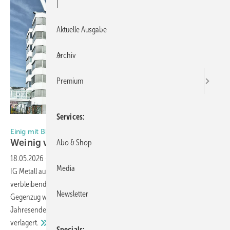
|
Aktuelle Ausgabe
Archiv
Premium
Services
Weinig
Einig mit BEtriebsrat
Weinig verlagert Produktion aus
Malterdingen
Abo & Shop
18.05.2026
-
Der Maschinenbauer Weinig hat sich mit Betriebsrat und
Media
IG Metall auf einen Zukunftstarifvertrag geeinigt, der die
verbleibenden deutschen Standorte langfristig sichern soll. Im
Newsletter
Gegenzug wird die Produktion am Standort Malterdingen zum
Jahresende 2026 eingestellt und an andere deutsche Weinig-Werke
verlagert.
Specials