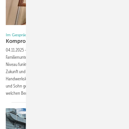
Foto: Daniel Mund / GW
Im Gespräch mit Wiegand Fensterbau
Kompromisslos
perfekt
04.11.2025
-
In Holzhausen, mitten im hessischen Hinterland, zeigt ein
Familienunternehmen, wie moderner Fensterbau auf höchstem
Niveau funktioniert. Wiegand Fensterbau investiert kräftig in die
Zukunft und setzt dabei auf eine bewährte Mischung: traditionelle
Handwerkskunst trifft auf modernste Technik. Erfahren Sie, wie Vater
und Sohn gemeinsam das Unternehmen in die Zukunft führen und in
welchen Bereichen Bestwerte erzielt
werden.