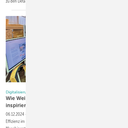
zu den
Details!
Foto: Daniel Mund / GW
Digitalisierung und Nachhaltigkeit im Fokus
Wie Weinig auf dem CNC-Forum die Branche
inspiriert
06.12.2024
-
Beim CNC-Forum von Weinig standen Innovationen und
Effizienz im Fensterbau im Mittelpunkt. Von modernster