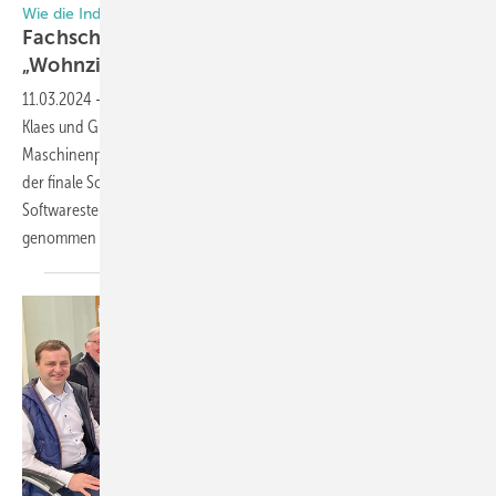
Wie die Industrie die Fachschule GFF in Karlsruhe unterstützt (II)
Fachschule GFF bekommt neues
„Wohnzimmer “
11.03.2024
-
Eine Projektgruppe mit den Unternehmen Weinig, Leitz,
Klaes und Gutmann hat sich um die Modernisierung des
Maschinenparks der Fachschule GFF in Karlsruhe gekümmert. Jetzt ist
der finale Schritt getan: Die neue Anlage mit Werkzeug und
Softwaresteuerung konnte im feierlichen Rahmen in Betrieb
genommen
werden.