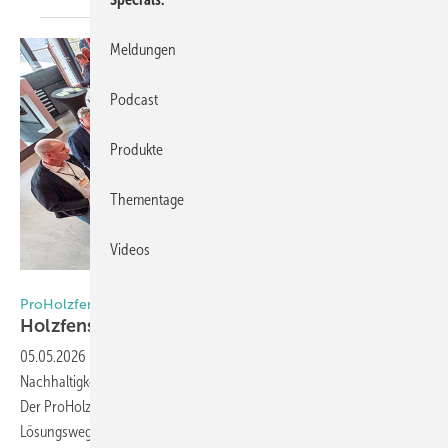
Meldungen
Podcast
Produkte
Thementage
Videos
Foto: Daniel Mund / GW
ProHolzfenster-Kongress 2026
Holzfenster haben (noch) mehr
Potenzial
05.05.2026
-
Klimawandel, Fachkräftemangel und steigende
Nachhaltigkeitsanforderungen fordern den Holzfensterbau heraus.
Der ProHolzfenster-Partnerkongress 2026 in Wertheim zeigte
Lösungswege auf: Von automatisierten Produktionssystemen bis hin