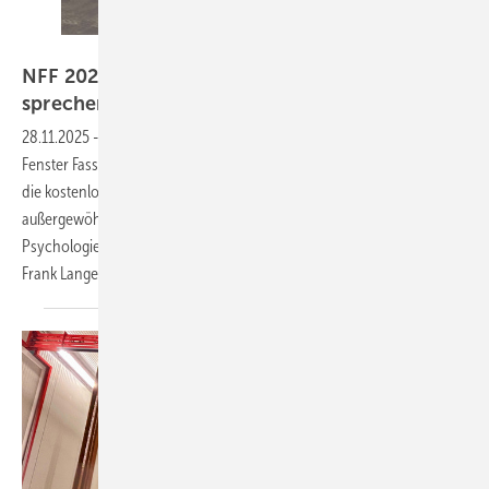
Daniel Mund / GW
NFF 2026: Kriminalanalyst und VFF-Chef
sprechen über Hacker und
Marktlage
28.11.2025
-
Nach dem Erfolg in diesem Jahr geht der Nordtreff
Fenster Fassade (NFF) in die dritte Runde: Am 11. September 2026 lockt
die kostenlose Branchenmesse in Brockel mit einem
außergewöhnlichen Programm. Diesmal erklärt ein Kriminalanalyst die
Psychologie der Cyberkriminalität, während VFF-Geschäftsführer
Frank Lange über die aktuelle Marktlage
spricht.