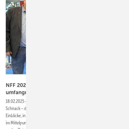
https://nordtreff-fenster-fassade.de/
NFF 2025: Nordtreff wird deutlich
umfangreicher
18.02.2025
-
Fachwissen, Branchengrößen und norddeutscher
Schnack – der NFF 2025 wird größer und vielseitiger. Praxisnahe
Einblicke, innovative Produkte und spannende Diskussionen stehen
im Mittelpunkt. Warum das Event ein Muss für Fachleute ist? Hier geht’s