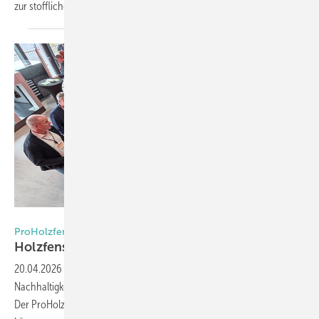
zur stofflichen Wiederverwertung alter
Fenster.
Daniel Mund / GW
ProHolzfenster-Kongress 2026
Holzfenster haben (noch) mehr
Potenzial
20.04.2026
-
Klimawandel, Fachkräftemangel und steigende
Nachhaltigkeitsanforderungen fordern den Holzfensterbau heraus.
Der ProHolzfenster-Partnerkongress 2026 in Wertheim zeigte