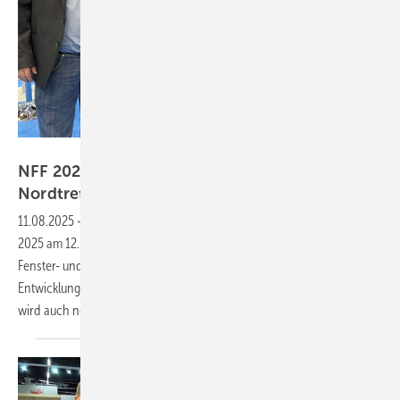
https://nordtreff-fenster-fassade.de/
NFF 2025: Weltpremiere und Top-Aussteller bei
Nordtreff in
Brockel
11.08.2025
-
Weltneuheit, Live-Demos und Top-Aussteller: Der NFF
2025 am 12. September in Brockel verspricht neue Highlights für die
Fenster- und Fassadenbranche. Regel-air zeigt erstmals seine neueste
Entwicklung, auch Weinig will seine Hobelmaschine vorführen. Dann
wird auch noch ein Fenster in Brand
gesetzt…