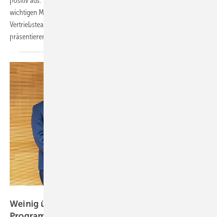
positiv aus. Viele Fachbesucher nutzten die Abwesenheit der
wichtigen Marktbegleiter für besonders intensive Gespräche mit dem
Vertriebsteam. Es gab auch Weiterentwicklungen bei dem Conturex zu
präsentieren.
Weinig
Weinig übernimmt das Schleifmaschinen-
Programm von
Stähle-Hess