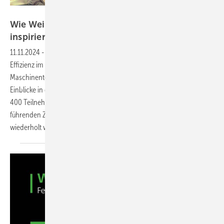
Daniel Mund / GW
Wie Weinig auf dem CNC-Forum die Branche
inspiriert
11.11.2024
-
Beim CNC-Forum von Weinig standen Innovationen und
Effizienz im Fensterbau im Mittelpunkt. Von modernster
Maschinentechnik bis zur digitalen Transformation bot das Event
Einblicke in die Zukunft der Branche – und zugleich hatten die über
400 Teilnehmer reichlich Gelegenheit zum Netzwerken mit ca. 35
führenden Zuliefer-Unternehmen. Ein tolles Format, das wohl auch
wiederholt
wird.