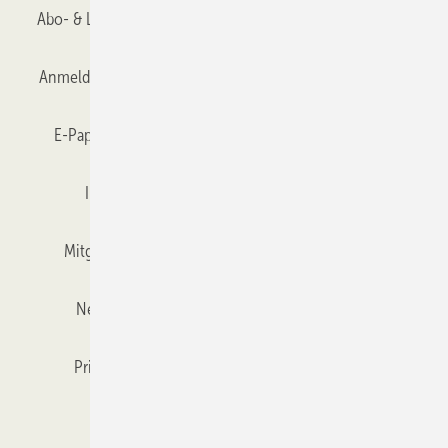
Abo- & Leserservice
AGB
Alle Inhalte chronologisch
Anmelden
Anmeldung & Registrierung
Datenschutz
E-Paper
Gentner Verlag
GLASWELT abonnieren
Impressum
Karriere bei Gentner
Team
Mitgliedschaften und Engagement
Mediaservice
Newsletter
Objekt des Monats
RSS-Feed
Privacy Manager
Veranstaltungen / Webinare
Kataloge