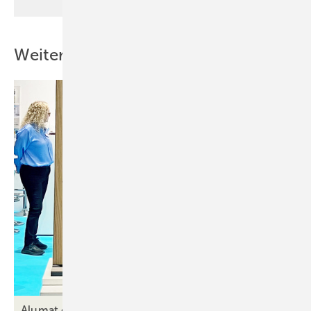
Weitere Inhalte
Alumat erweitert Portfolio in Sachen
Pivot-Tür