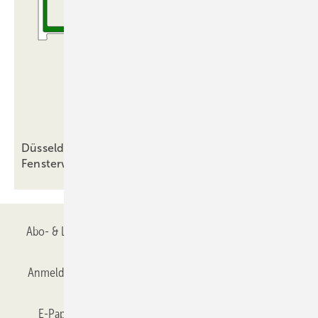
Düsseldorf schränkt Förderfähigkeit bestimmter
Fensterwerkstoffe
ein
Abo- & Leserservice
AGB
Alle Inhalte chronologisch
Anmelden
Anmeldung & Registrierung
Datenschutz
E-Paper
Gentner Verlag
GLASWELT abonnieren