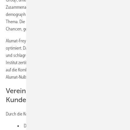
Zusammenarbeit: „Barrierefreiheit ist angesichts des
demographischen Wandels ein hochaktuelles und zukunftsweisendes
Thema. Die Kooperation mit Alumat-Frey eröffnet uns hervorragende
Chancen, gemeinsam innovative Lösungen zu entwickeln.“
Alumat-Frey hat seine Magnet-Nullschwellen über Jahre hinweg
optimiert. Das Ergebnis: Eine hochentwickelte Lösung, die luft-, schall-
und schlagregendicht ist – und in vielen Fällen sogar vom Passivhaus
Institut zertifiziert wurde. Zahlreiche Profine-Kunden setzen bereits
auf die Kombination aus Profine Fenster- und Türsystemen mit
Alumat-Nullschwellen.
Vereinfachte Prozesse für Profine-
Kunden formuliert
Durch die Kooperation profitieren Profine-Kunden gleich mehrfach:
Direkte Bestellung der Alumat-Produkte über Profine