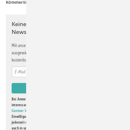
Kömmerling
Nullschwelle
profine
Keine Zeit? Kein Problem mit dem GW
Newsletter!
Mit unserem Newsletter erhalten Sie regelmäßig von uns
ausgewählte Informationen und Neuigkeiten, gebündelt und
kostenlos direkt ins Postfach.
Bei Anmeldung zu diesem Newsletter bin ich damit einverstanden, über
interessante Verlags- und Online-Angebote
der Marken der Alfons W.
Gentner Verlag GmbH & Co. KG
informiert zu werden. Diese
Einwilligung kann ich jederzeit widerrufen und eine Abmeldung ist
jederzeit möglich. Informationen zum Umgang mit Daten finden Sie
auch in unserer
Datenschutzerklärung
.