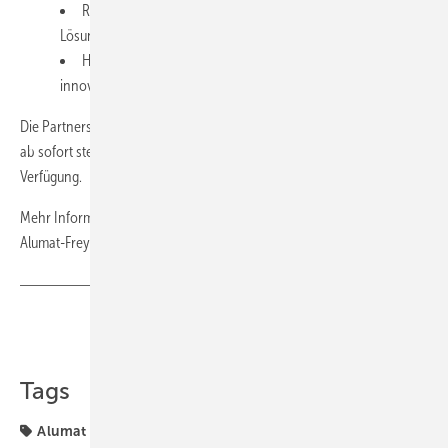
Reduzierter logistischer Aufwand durch gebündelte
Lösungen
Hochwertige Systeme mit geprüfter Qualität und
innovativer Technik
Die Partnerschaft wurde am 8. Februar 2025 offiziell besiegelt – und
ab sofort stehen die neuen Konfigurationsmöglichkeiten zur
Verfügung.
Mehr Informationen zu den Produkten gibt es auf der Webseite von
Alumat-Frey:
www.alumat.de
.
Teilen
Link kopieren
Tags
Alumat
Barrierefrei
Barrierefreies Bauen