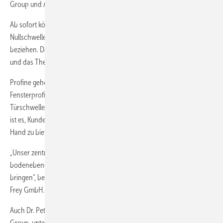
Group und Alumat-Frey GmbH an.
Ab sofort können Profine-Kunden die bewährten Magnet-
Nullschwellen von Alumat direkt über Profine konfigurieren und
beziehen. Dadurch vereinfacht sich der Bestellprozess erheblich –
und das Thema Barrierefreiheit rückt noch stärker in den Fokus.
Profine gehört zu den größeren Systemgebern für Kunststoff-
Fensterprofile, während Alumat-Frey als Spezialist für barrierefreie
Türschwellensysteme mit Magnetdichtungen gilt. Ziel der Kooperation
ist es, Kunden eine komfortable und innovative Lösung aus einer
Hand zu bieten.
„Unser zentrales Anliegen ist es, barrierefreie Zutrittslösungen und
bodenebene Schwellen für niveaugleiche Übergänge in den Markt zu
bringen“, betont Claudia Rager-Frey, Geschäftsführerin der Alumat-
Frey GmbH.
Auch Dr. Peter Mrosik, Geschäftsführender Gesellschafter der Profine
Group, unterstreicht die Bedeutung der