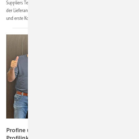
Suppliers Team Treffen nach Neuwied. Gleichzeitig ging die Website
der Lieferanten-Plattform online, neue Mitglieder sind dazugestoßen
und erste Kooperationsprojekte laufen
bereits.
Profine Group
Profine übernimmt bulgarischen Systemgeber
Profilink und stärkt
Aluminiumgeschäft