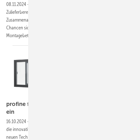
08.11.2024
-
Nicht weniger als 25 führende Unternehmen aus dem
Zulieferbereich haben sich in Darmstadt zusammengetan, um ihre
Zusammenarbeit im Fensterbau auf ein neues Level zu heben. Welche
Chancen sich daraus bieten und was der Hersteller und
Montagebetrieb davon hat, kann man hier
nachlesen.
Profine
profine führt nachhaltige Adler-Beschichtung
ein
16.10.2024
-
profine setzt bei seinen Premium-Kunststoff-Profilen auf
die innovative 2K-Beschichtung von Adler. Doch was steckt hinter der
neuen Technologie, die selbst in der anspruchsvollen Vacumat-