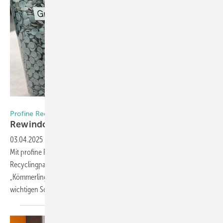
Foto: Daniel Mund / GW
Profine Recycling Network tritt bei
Rewindo wird
größer
03.04.2025
-
Die Recycling-Initiative für PVC-Altfenster wächst weiter:
Mit profine Recycling Network gewinnt Rewindo seinen 15.
Recyclingpartner. Der Kunststoffprofilhersteller profine (u. a.
„Kömmerling“) hat mit seiner Recyclinganlage in Pirmasens einen
wichtigen Schritt in Richtung
geschlossener...