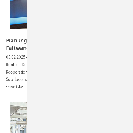
Triflex
Planungshelfer erweitert: Solarlux Glas-
Faltwand Highline jetzt
integriert
03.02.2025
-
Die Planung barrierefreier Übergänge wird noch
flexibler: Der digitale Planungshelfer Fensteranschluss, eine
Kooperation von Triflex, ACO, Siegenia, Schöck und profine, hat mit
Solarlux einen neuen Partner gewonnen. Das Unternehmen bringt
seine Glas-Faltwand Highline in das Online-Tool
ein