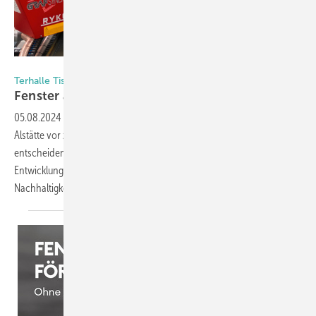
Foto: Kober
Terhalle Tischlerei GmbH
Fenster aufwerten mit
Innovationen
05.08.2024
-
Mit der Übernahme des Kunststofffenster-Standorts
Alstätte vor zwei Jahren hat die Terhalle Tischlerei GmbH ihr Angebot
entscheidend erweitert. Jetzt zeigt das Unternehmen mit neuen
Entwicklungen und Partnerschaften, wie Innovation und
Nachhaltigkeit im Fensterbau
zusammengehen.