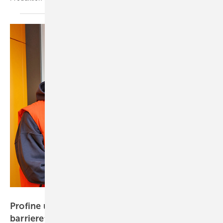
profine Group
Profine und Alumat-Frey: Partnerschaft für
barrierefreie
Türschwellen