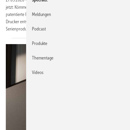
jetzt: Kömmerling PrintFlow von der profine Group ist das erste
Meldungen
patentierte PVC-Filament seiner Art und wurde speziell für FDM-/FFF-
Drucker entwickelt. Das Material soll sowohl Kleinserien als auch
Podcast
Serienproduktionen
ermöglichen.
Produkte
Thementage
Videos