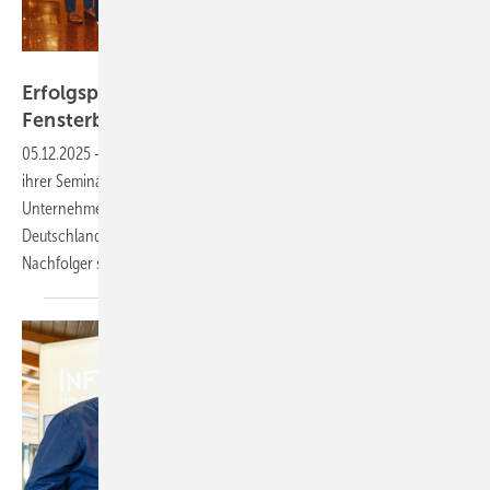
profine
Erfolgsprogramm: Kömmerling bildet
Fensterbau-Nachfolger
aus
05.12.2025
-
Die Kömmerling Partnerakademie hat die achte Auflage
ihrer Seminarreihe "Top Managementwissen für
Unternehmensnachfolgende" abgeschlossen. Sechs Fachbetriebe aus
Deutschland und der Schweiz können nun auf speziell geschulte
Nachfolger
setzen.