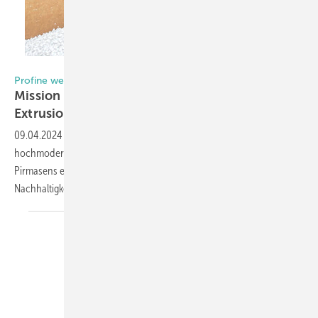
Foto: Daniel Mund / GW
Profine weiht Fenster-Recyclinganlage ein
Mission Nach haltigkeit mit neuen
Extrusionswerken
09.04.2024
-
Die profine Group hat mit der Inbetriebnahme einer
hochmodernen Recycling-Anlage an ihrem Produktionsstandort
Pirmasens einen weiteren bedeutenden Schritt in Richtung
Nachhaltigkeit, Effizienz und Zirkularität
eingeleitet.