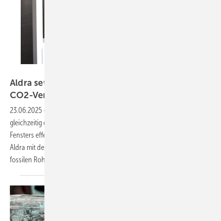
Aldra
Aldra setzt auf Kiefernöl: Bis zu 90% weniger
CO2-Verbrauch
23.06.2025
-
Um den Ressourcenverbrauch zu minimieren und
gleichzeitig den CO2-Verbrauch für die Fertigung eines neuen
Fensters effektiv zu senken, bietet der norddeutsche Fensteranbieter
Aldra mit den neuen Profilen aus „bio attributed PVC“. Fun Fact: die
fossilen Rohstoffe werden durch Kiefernöl
ersetzt.