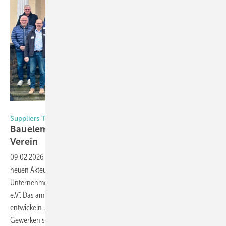
Daniel Mund / GW
Suppliers Team e.V.
Bauelemente-Zulieferer gründen gemeinsamen
Verein
09.02.2026
-
Die Fenster-, Türen- und Fassadenbranche hat einen
neuen Akteur in Form eines Vereins: Heute gründeten 16
Unternehmen aus der Zulieferindustrie den Verein „Suppliers Team
e.V.". Das ambitionierte Ziel: Gemeinsame Lösungskonzepte für Kunden
entwickeln und die Zusammenarbeit zwischen den verschiedenen
Gewerken
stärken.