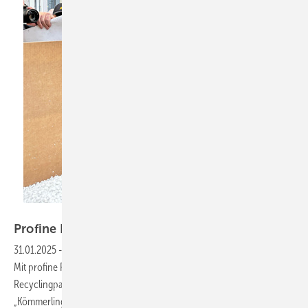
Daniel Mund / GW
Profine Recycling Network verstärkt
Rewindo
31.01.2025
-
Die Recycling-Initiative für PVC-Altfenster wächst weiter:
Mit profine Recycling Network gewinnt Rewindo seinen 15.
Recyclingpartner. Der Kunststoffprofilhersteller profine (u. a.
„Kömmerling“) hat mit seiner Recyclinganlage in Pirmasens einen