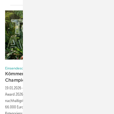
Kömmerling
Einsendeschluss 15.02.
Kömmerling sucht die Nachhaltigkeits-
Champions der
Fensterbranche
19.01.2026
-
Der Systemanbieter Kömmerling hat den Tomorrow
Award 2026 ausgeschrieben und sucht international die
nachhaltigsten Projekte seiner Fenstersystem-Kunden. Insgesamt
66.000 Euro Preisgeld stehen zur Verfügung – die beiden
Kategoriensieger erhalten jeweils 10.000 Euro. Alle Preisgelder