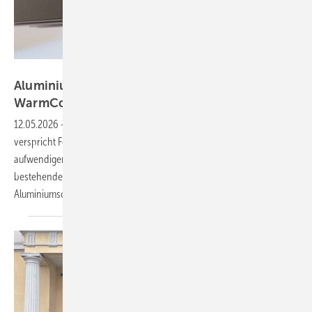
Profine
Aluminium trifft PVC: Kömmerling launcht
WarmCore-Plattform
12.05.2026
-
Das Hybridsystem WarmCore von Kömmerling
verspricht Fensterbauern eine vereinfachte Fertigung: Statt
aufwendiger Aluminiumverarbeitung sollen die Profile auf der
bestehenden PVC-Linie geschweißt werden können. Die
Aluminiumschale wird bereits werkseitig
aufgebracht.