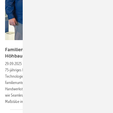
HÖHBAUER GmbH
Familientradition trifft Zukunftstechnik:
Höhbauer wird
75
29.09.2025
-
Die Höhbauer GmbH aus Luhe-Wildenau feiert 2025 ihr
75-jähriges Bestehen – von der kleinen Zimmerei 1950 zum
Technologieführer mit 350 Mitarbeitern heute. Das
Familienunternehmen aus der Oberpfalz kombiniert
Handwerkstradition mit Spitzentechnologie und setzt mit Systemen
wie Seamless Join und der nachhaltigen Produktfamilie pure neue
Maßstäbe im
Fensterbau.