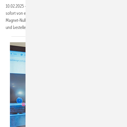
10.02.2025
-
Profine-Kunden (u. a. Marke „Kömmerling“) profitieren ab
sofort von einer neuen Partnerschaft mit Alumat-Frey: Die bewährten
Magnet-Nullschwellen lassen sich direkt über Profine konfigurieren
und
bestellen.