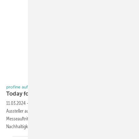
Foto: Profine
profine auf der Fensterbau Frontale 2024
Today for
Tomorrow
11.03.2024
-
Die profine Group setzt erneut Maßstäbe als der größte
Aussteller auf der Fensterbau Frontale. Der Schwerpunkt des
Messeauftritts liegt auf dem zukunftsweisenden Thema der
Nachhaltigkeit.