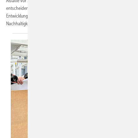
Alstätte vor zwei Jahren hat die Terhalle Tischlerei GmbH ihr Angebot
entscheidend erweitert. Jetzt zeigt das Unternehmen mit neuen
Entwicklungen und Partnerschaften, wie Innovation und
Nachhaltigkeit im Fensterbau
zusammengehen.