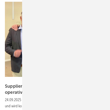
Book Your Video
Suppliers Team: Aus der Gründungsphase ins
operative
Geschäft
24.09.2025
-
Die Lieferanten-Plattform Suppliers Team wächst weiter
und wird konkreter: Knapp 40 Teilnehmer kamen zum zweiten