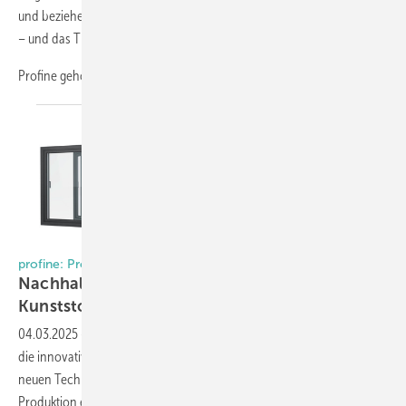
und beziehen. Dadurch vereinfacht sich der Bestellprozess erheblich
– und das Thema Barrierefreiheit rückt noch stärker in den Fokus.
Profine gehört zu den größeren Systemgebern
für...
Foto: Profine
profine: ProCovertec
Nachhaltige Adler-Beschichtung für
Kunststofffenster
04.03.2025
-
profine setzt bei seinen Premium-Kunststoff-Profilen auf
die innovative 2K-Beschichtung von Adler. Doch was steckt hinter der
neuen Technologie, die selbst in der anspruchsvollen Vacumat-
Produktion eingesetzt
wird?