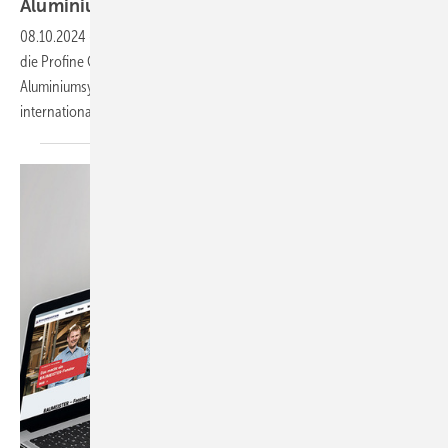
Aluminiumsystemhaus
EFP
08.10.2024
-
Mit der Übernahme von EFP International B.V. erweitert
die Profine Group (u.a. „Kömmerling“) ihr Portfolio um innovative
Aluminiumsysteme. Welche Chancen bietet dieser Deal für die
internationale
Expansion?