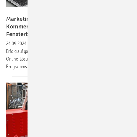
Kömmerling
Marketing-Power und digitale Tools: So stärkt
Kömmerling seine Partner in der
Fensterbranche
24.09.2024
-
Der neue Partnerkatalog von Kömmerling verspricht
Erfolg auf ganzer Linie: Er bietet maßgeschneiderte Marketing- und
Online-Lösungen für Fensterbauer. Wir haben die Highlights des
Programms
herausgestellt.