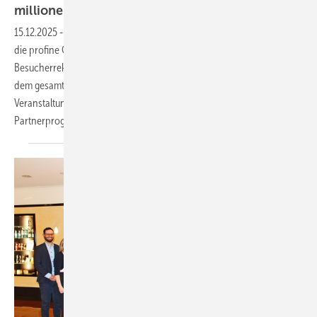
millionenschwere
Leads
15.12.2025
-
Mit dem Branchentalk 2025 Mitte November in Fulda hat
die profine GmbH mit ihrer Leitmarke Kömmerling einen neuen
Besucherrekord aufgestellt. Rund 140 Kömmerling Fenster-Profis aus
dem gesamten Bundesgebiet nahmen an der zweitägigen
Veranstaltung teil – so viele wie noch nie beim großen
Partnerprogramm der
Branche.