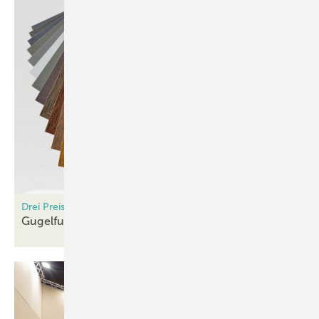
Drei Preisgruppen für Kunststofffenster
Gugelfuss strukturiert Farbenwelt
neu