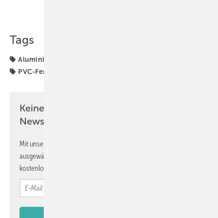
Teilen
Link kopieren
Tags
Aluminiumfenster
Kunststofffenster
Kömmerling
PVC-Fenster
profine
Keine Zeit? Kein Problem mit dem GW
Newsletter!
Mit unserem Newsletter erhalten Sie regelmäßig von uns
ausgewählte Informationen und Neuigkeiten, gebündelt und
kostenlos direkt ins Postfach.