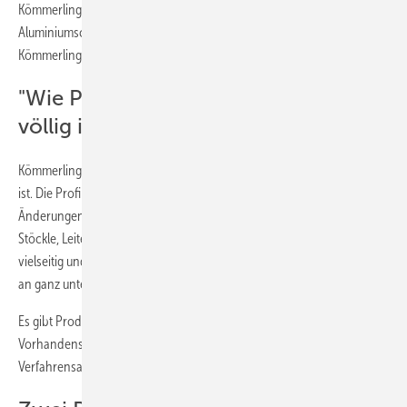
Kömmerling die WarmCore-Profile bereits mit aufgebrachter
Aluminiumschale aus. Die Aluminiumkomponenten werden laut
Kömmerling vor dem Verbinden mit dem PVC-Kern pulverbeschichtet.
"Wie PVC verarbeitbar" – aber nicht
völlig identisch
Kömmerling bewirbt WarmCore, dass es wie PVC-Profile verarbeitbar
ist. Die Profile sollen auf einer PVC-Bearbeitungslinie "ohne größere
Änderungen" assembliert und geschweißt werden können. Stefan
Stöckle, Leiter Hybridsysteme bei profine, betont: "Das System ist sehr
vielseitig und bietet die Basis für die Herstellung einer breiten Palette
an ganz unterschiedlichen Elementen."
Es gibt Produktunterlagen, bei denen als Voraussetzung das
Vorhandensein von Schweißmaschinen mit nahtlosen
Verfahrensapplikation genannt wird.