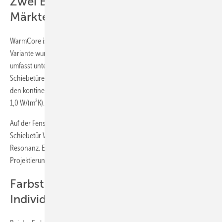
Zwei Bautiefen für unterschiedliche
Märkte
WarmCore ist in den Bautiefen 70 und 76 mm erhältlich. Die 70 mm -
Variante wurde primär für den britischen Markt entwickelt und
umfasst unter anderem zwei- bis siebenteilige Faltschiebetüren sowie
Schiebetüren mit niedriger Schwelle. WarmCore 76 richtet sich an
den kontinentaleuropäischen Markt und erreicht Uf-Werte von bis zu
1,0 W/(m²K).
Auf der Fensterbau Frontale fand besonders die neu entwickelte
Schiebetür WarmCore 76 Slide mit schmaler Mittelpartie große
Resonanz. Eine Hebe-Schiebe-Lösung befindet sich in der
Projektierung und soll Ende 2026 verfügbar sein.
Farbstrategie zwischen Standard und
Individualität