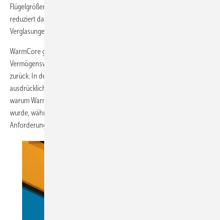
Flügelgrößen eine zusätzliche Stahlverstärkung überflüssig. Das
reduziert das Gewicht und schafft Raum für weitere Dämmkerne.
Verglasungen von 24 bis 50 mm sind je nach Systemvariante möglich.
WarmCore geht auf die 2020 von profine übernommenen
Vermögenswerte der britischen Aperture Group (vormals Synseal)
zurück. In der Übernahme-Pressemitteilung wurde WarmCore
ausdrücklich als übernommene Marke genannt. Das erklärt auch,
warum WarmCore 70 primär für den britischen Markt entwickelt
wurde, während die 76-mm-Variante kontinentaleuropäische
Anforderungen erfüllen soll.