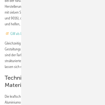
Bei der Farbauswahl zeigen sich unterschiedliche Angaben in den
Herstellerunterlagen. Die belgisch/französische Vermarktung arbeitet
mit sieben Standardfarben (RAL 3005, 8014, 7011, 9005, 7016, 9006
und 9016), die laut Kömmerling 70 % der Kundennachfrage abdecken
und helfen, "Bestand und Verkauf zu beschleunigen".
GW als bevorzugte Quelle bei Google einstellen
Gleichzeitig sprechen offizielle Kömmerling-Unterlagen von mehr
Gestaltungsmöglichkeiten: "Bei allen Kömmerling WarmCore Varianten
sind der Farbgestaltung kaum Grenzen gesetzt: Zahlreiche RAL-Töne,
strukturierte Beschichtungen in Uni- und Bicolor sowie Holzdekore
lassen sich realisieren."
Technische Vorteile durch
Materialverbund
Die kraftschlüssige Verbindung von PVC-Kern und
Aluminiumoberfläche macht laut Kömmerling selbst bei raumhohen