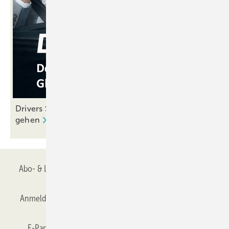
Drivers Seat 41: Wenn alte Hasen in Rente
gehen
Abo- & Leserservice
AGB
Alle Inhalte chronologisch
Anmelden
Anmeldung & Registrierung
Datenschutz
E-Paper
Gentner Verlag
GLASWELT abonnieren