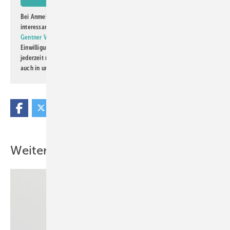
Bei Anmeldung zu diesem Newsletter bin ich damit einverstanden, über
interessante Verlags- und Online-Angebote
der Marken der Alfons W.
Gentner Verlag GmbH & Co. KG
informiert zu werden. Diese
Einwilligung kann ich jederzeit widerrufen und eine Abmeldung ist
jederzeit möglich. Informationen zum Umgang mit Daten finden Sie
auch in unserer
Datenschutzerklärung
.
Weitere Inhalte