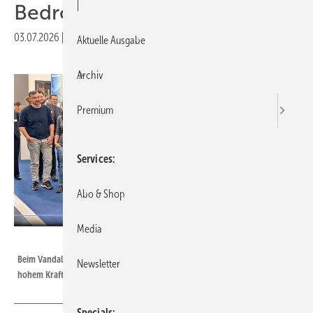
|
Bedrohungslagen entwickelt
03.07.2026
|
Veröffentlicht in
Ausgabe 07-2026
Aktuelle Ausgabe
Archiv
Premium
Services
Abo & Shop
Media
Foto: Daniel Mund / GW
Beim Vandalismus werden Bauelemente meist mit erheblicher Gewalt,
Newsletter
hohem Krafteinsatz attackiert.
Specials