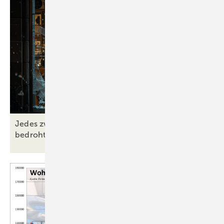
Werkzeuge standhält.
Ergänzend kommen die Kategorien „Durchwurf geprüft“
(TP, Throwing Projectiles) und
„Brandsatz geschützt“ (LS, Liquid Save) hinzu.
Mit den etablierten Widerstandsklassen FE 1 bis FE 5 lassen sich die
meisten Risiken durch Vandalismus zuverlässig abbilden.
Sälzer-Lösungen erreichten hohes
Schutzniveau
Jedes zweite Unternehmen von Einbrüchen
bedroht – auch Privatpersonen rüsten
auf
Die Zusammenarbeit mit dem ift und zahlreiche Realtests veranlassten
Sälzer, seine Produkte gezielt auf Vandalismus-Tauglichkeit zu prüfen.
Das Ergebnis zeigte, dass die bestehenden Bauelemente bereits ein
hohes Schutzniveau boten. Durch gezielte Anpassungen, etwa bei
Glaseinbindung, verwendeten Gläsern und Verriegelungen, wurden
sie weiter optimiert und an die Vorgaben der Richtlinie angepasst.
Auch die Elementanschlüsse an das Bauwerk wurden umfassend