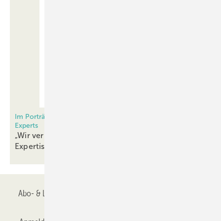
Im Porträt: Alexander Dupp International Independent
Experts
„Wir verbinden Praxisnähe mit höchster
Expertise“
Abo- & Leserservice
AGB
Alle Inhalte chronologisch