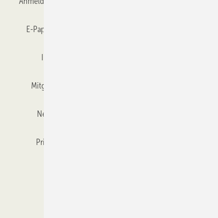
Anmelden
Anmeldung & Registrierung
Datenschutz
E-Paper
Gentner Verlag
GLASWELT abonnieren
Impressum
Karriere bei Gentner
Team
Mitgliedschaften und Engagement
Mediaservice
Newsletter
Objekt des Monats
RSS-Feed
Privacy Manager
Veranstaltungen / Webinare
Kataloge
© 2026 GLASWELT