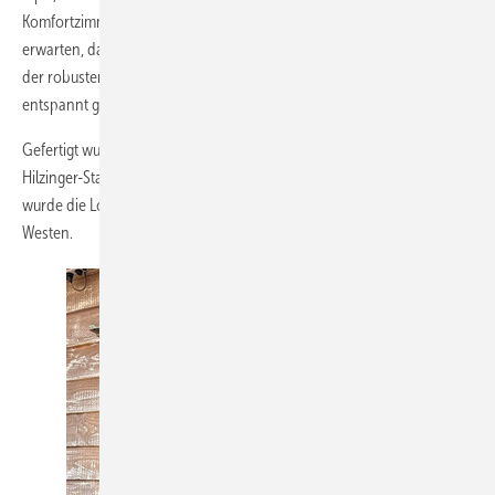
Komfortzimmer. Wer durch die Westernstadt spaziert, könnte fast
erwarten, dass jeden Moment die nächste Schießerei losgeht – dank
der robusten Hilzinger-Fenster können Besucher das Spektakel
entspannt genießen.
Gefertigt wurden die westernstadt-tauglichen Fenster an den
Hilzinger-Standorten Unterschüpf und Boxberg. Am 18. Juni 2026
wurde die Lodge offiziell eröffnet – Zeit für einen Besuch im Wilden
Westen.