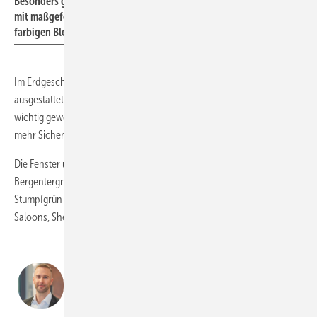
Besonders gelungen ist die Westernkapelle "Chapel San Antonio"
mit maßgefertigten Spitzbogenfenstern und handgefertigten,
farbigen Bleiverglasungen.
Im Erdgeschoss sind alle Elemente mit Sicherheitsverglasungen
ausgestattet – ein Detail, das in einer echten Westernstadt auch schon
wichtig gewesen wäre und jetzt auch bei den Europa-Park-Shows für
mehr Sicherheit sorgt – freilich aber nicht gegen Kugelhagel.
Die Fenster und Türen bekamen 13 verschiedene Farbtöne verpasst:
Bergentergrau, Hellkhaki, Rostrot, Wacholderbeerenblau und
Stumpfgrün – alles authentische Wildwest-Farben, die perfekt zu
Saloons, Sheriffs-Büros und Postkutschenstationen passen.
Es war uns eine große
Freude, an diesem