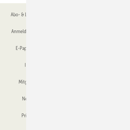
Abo- & Leserservice
AGB
Alle Inhalte chronologisch
Anmelden
Anmeldung & Registrierung
Datenschutz
E-Paper
Gentner Verlag
GLASWELT abonnieren
Impressum
Karriere bei Gentner
Team
Mitgliedschaften und Engagement
Mediaservice
Newsletter
Objekt des Monats
RSS-Feed
Privacy Manager
Veranstaltungen / Webinare