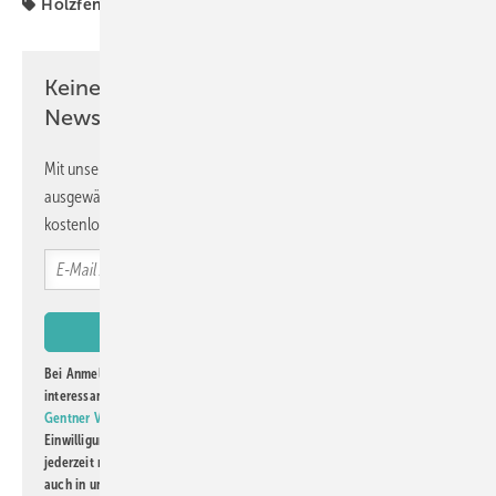
Holzfenster
hilzinger
Keine Zeit? Kein Problem mit dem GW
Newsletter!
Mit unserem Newsletter erhalten Sie regelmäßig von uns
ausgewählte Informationen und Neuigkeiten, gebündelt und
kostenlos direkt ins Postfach.
Bei Anmeldung zu diesem Newsletter bin ich damit einverstanden, über
interessante Verlags- und Online-Angebote
der Marken der Alfons W.
Gentner Verlag GmbH & Co. KG
informiert zu werden. Diese
Einwilligung kann ich jederzeit widerrufen und eine Abmeldung ist
jederzeit möglich. Informationen zum Umgang mit Daten finden Sie
auch in unserer
Datenschutzerklärung
.