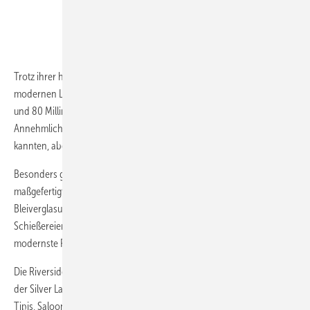
Geschäftsführer Roman Hilzinger
hilzinger
Trotz ihrer historischen Saloon-Optik bieten die Fenster allen
modernen Luxus: Dreifachverglasung, bequeme Dreh-Kipp-Beschläge
und 80 Millimeter Bautiefe sorgen für Energieeffizienz und Komfort –
Annehmlichkeiten, die die Pioniere des 19. Jahrhunderts nicht
kannten, aber garantiert geschätzt hätten.
Besonders gelungen ist die Westernkapelle "Chapel San Antonio" mit
maßgefertigten Spitzbogenfenstern und handgefertigten, farbigen
Bleiverglasungen. Hier können sich müde Westernhelden nach wilden
Schießereien zur Besinnung zurückziehen – geschützt durch
modernste Fenstertechnik im historischen Look.
Die Riverside Western Lodge entstand innerhalb kürzester Bauzeit in
der Silver Lake City und erweitert die authentische Westernstadt mit
Tipis, Saloons, Westernshops und Blockhäusern um 119