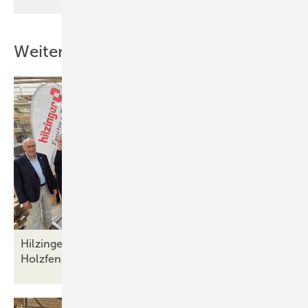
Weitere Inhalte
Hilzinger-Gruppe übernimmt Müller
Holzfensterbau