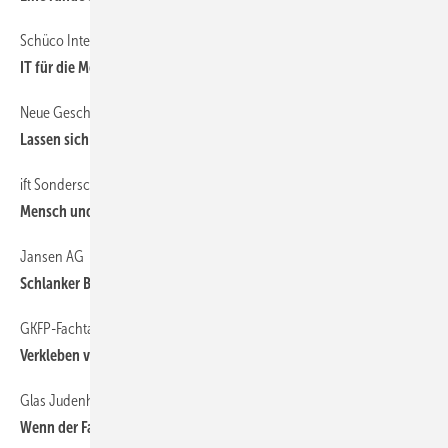
Schüco International KG
30
IT für die Metallbauwerkstatt
Neue Geschäftsmodelle für Metallbauer
28
Lassen sich Fassaden leasen?
ift Sonderschau “Eco Design“
31
Mensch und Umwelt im Fokus
Jansen AG
30
Schlanker Brandschutz
GKFP-Fachtagung auf der BAU
31
Verkleben von Glas und Rahmen
Glas Judenhofer
34
Wenn der Fassadenbauer der ‚Sub‘ des Glasers wird