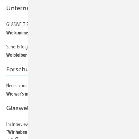
Unternehmensführung
GLASWELT Serie Differenzierung und Wettbewerbsfähigkeit, Teil 2
82
Wie komme ich am besten zu RC-geprüften Fenstern?
Serie: Erfolgstipps von Günter Schmitz, Coplaning
86
Wo bleiben die Kunden?
Forschung
Neues von der Berner Fachhochschule
78
Wie wär’s mit einer außen liegenden Klebefuge?
Glaswelt Gespräch
Im Interview mit dem Hauptgeschäftsführer des BVRS
8
“Wir haben die Sache voll im Griff, da beißt die Maus keinen Faden