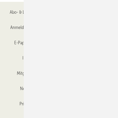
Abo- & Leserservice
AGB
Alle Inhalte chronologisch
Anmelden
Anmeldung & Registrierung
Datenschutz
E-Paper
Gentner Verlag
GLASWELT abonnieren
Impressum
Karriere bei Gentner
Team
Mitgliedschaften und Engagement
Mediaservice
Newsletter
Objekt des Monats
RSS-Feed
Privacy Manager
Veranstaltungen / Webinare