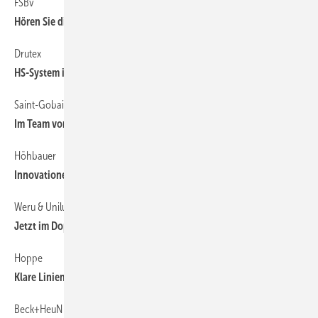
FSBv
58
Hören Sie die Griff-Positionierung?
Drutex
44
HS-System im Messe-Gepäck
Saint-Gobain Glass
118
Im Team vor Ort
Höhbauer
44
Innovationen und eine Weltneuheit
Weru & Unilux
44
Jetzt im Doppelpack auf der BAU
Hoppe
58
Klare Linien an der Außentür
Beck+HeuN optimiert den Fensterbereich
50