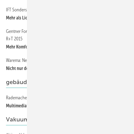
IFT Sonderschau auf der R+T
93
Mehr als Licht + Schatten!
Gentner Forum “DAS VERNETZTE hAUS“ am 26. Februar auf der
96
R+T 2015
Mehr Komfort = Mehr Energieeffizienz
Warema: Neuorganisation in der Niederlassungsstruktur
94
Nicht nur der Sonne einen Schritt voraus
gebäudeautomation
Rademacher stellt Homepilot 2 vor
98
Multimediale Überlegungen
Vakuum-Isolierglas