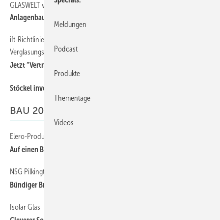
GLASWELT vor Ort
68
Anlagenbauer Martin verfeinert Fensteroberflächen
Meldungen
ift-Richtlinie “Beurteilungsgrundlage für geklebte
81
Podcast
Verglasungssysteme“
Jetzt “Verträglichkeit“ inklusive
Produkte
72
Stöckel investiert in leistungsfähigere Fertigung
Thementage
BAU 2015
Videos
Elero-Produktkatalog 2015
49
Auf einen Blick immer die richtige Lösung
NSG Pilkington Deutschland AG
114
Bündiger Brandschutz
Isolar Glas
116