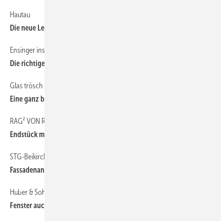
Hautau
36
Die neue Leichtigkeit
Ensinger insulbar
42
Die richtige Wahl leicht gemacht
Glas trösch
118
Eine ganz besondere Präsentation
RAG² VON RBB-ALUMINIUM
54
Endstück mit Ausklinkstanze
STG-Beikirch
38
Fassadenantriebe mit Köpfchen
Huber & Sohn
44
Fenster auch farbig lackiert