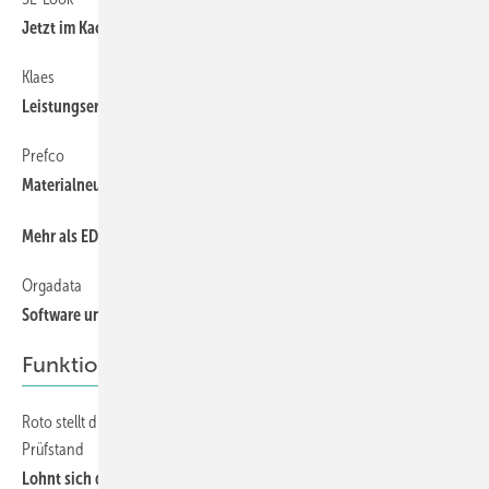
Jetzt im Kachel-Look
Klaes
74
Leistungserklärungen “on the fly“
Prefco
74
Materialneutralität in allen Prozessen
76
Mehr als EDV-Training
Orgadata
74
Software unterstützt Montageabläufe
Funktionsbeschläge
Roto stellt die “fensterbau/frontale“ und sich selbst auf den
84
Prüfstand
Lohnt sich der Messeauftritt?