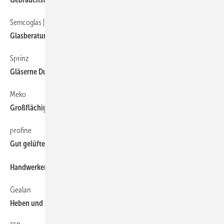
Semcoglas | Finiglas
114
Glasberatung zum Anfassen
Sprinz
122
Gläserne Duschen mit Licht- und Laserdesign
Meko
60
Großflächige automatische Schiebetür
profine
42
Gut gelüftet und ausgeschäumt
22
Handwerker und Fachhandel: Auf nach München!
Gealan
42
Heben und Schieben ganz bunt