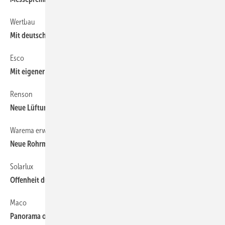
Wertbau
52
Mit deutscher Qualität und Service überzeugen
Esco
40
Mit eigener Marke punkten
Renson
60
Neue Lüftungsideen im Gepäck
Warema erweitert WMS Programm
48
Neue Rohrmotoren mit integriertem 2,4 GHz Funkempfänger
Solarlux
64
Offenheit durch Transparenz
Maco
36
Panorama ohne Hindernisse