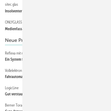
sitec.glas
18
Insolventer Sicherheitsglashersteller
ONLYGLASS Facade
18
Medienfassade für die Reeperbahn
Neue Produkte
Reflexa mit neubaukasten
102
Ein System für alle Fälle
Vollelektronischer Antrieb SOLIDline Easy-ZIP von GEIGER
102
Fahrautomatik mit Köpfchen
LogicLine
135
Gut verstaut
Berner Torantriebe auf der R+T
102