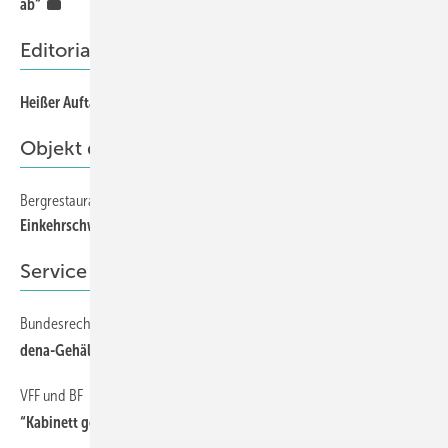
ab“
Editorial
Heißer Auftakt trotz kalter Temperaturen
3
Objekt des Monats
Bergrestaurant IceQ Im Ötztal
6
Einkehrschwung mit grandiosem Ausblick
Service
Bundesrechnungshof
12
dena-Gehälter auf dem Prüfstand
VFF und BF
12
“Kabinett geht entscheidenden Schritt“