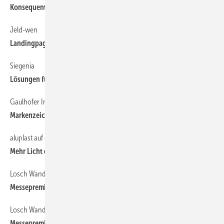
Konsequentes Lüften ist angesagt
Jeld-wen
122
Landingpage zur BAU
Siegenia
40
Lösungen für mehr Raumkomfort
Gaulhofer Inline
60
Markenzeichen Flächenbündigkeit
aluplast auf der ift-Sonderschau
60
Mehr Licht durch verdeckten Flügel
Losch Wandsysteme
122
Messepremiere in München
Losch Wandsysteme
123
Messepremiere in München