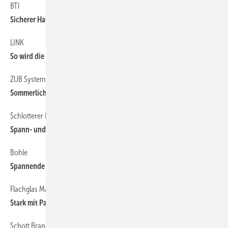
BTI
54
Sicherer Halt in der Dämmebene
LINK
36
So wird die Elektronik unsichtbar
ZUB Systems mit Messeneuheit
50
Sommerlichen Wärmeschutz richtig berechnen
Schlotterer Ergänzt Produktreihe
51
Spann- und Drehrahmen für Insektenschutz
Bohle
120
Spannende Beschläge im Gepäck
Flachglas MarkenKreis
114
Stark mit Partnern
Schott Brandschutzgläser
114