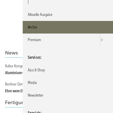
|
Aktuelle Ausgabe
Archiv
Premium
News
Services
Kultur Kongress Zentrum in Eisenstadt
10
Abo & Shop
Aluminium-Architektur-Preis 2014 vergeben
Media
Berliner Denkmalpflegepreis an Hans Timm verliehen
10
Ehre wem Ehre gebührt
Newsletter
Fertigung
Specials