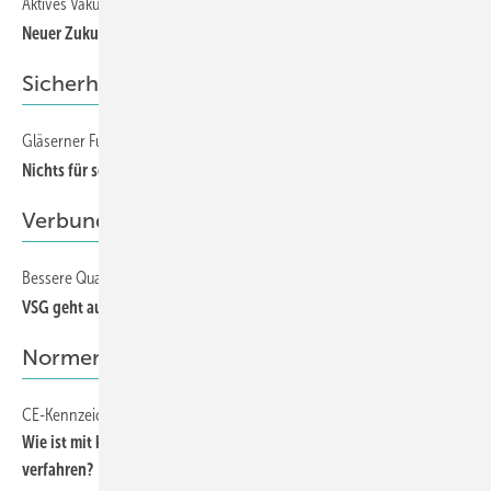
Aktives Vakuum-isolierglas für große flächen
124
Neuer Zukunftsmarkt in Sicht?
Sicherheitsglas
Gläserner Fußboden für den Eifelturm
104
Nichts für schwache Nerven — schweben über Paris
Verbundgläser
Bessere Qualität durch die passende Steuerung
128
VSG geht auch blasenfrei
Normen & Richtlinien
CE-Kennzeichnung von Fenstern mit Aufsatzrollladenkästen
100
Wie ist mit kombinierten Fenstern plus Aufsatzkästen zu
verfahren?