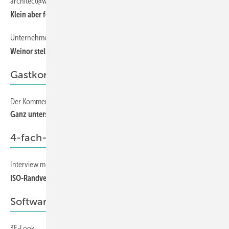
architect@work weiter erfolgreich
20
Klein aber fein
Unternehmertage erfolgreich gestartet
20
Weinor stellt neues Top-Team-Konzept vor
Gastkommentar
Der Kommentar
133
Ganz unterschiedliche Wahrnehmungen
4-fach-Isolierglas
Interview mit Andreas Mader
126
ISO-Randverbund ersetzt den Flügelrahmen
Software
3E-Look
73