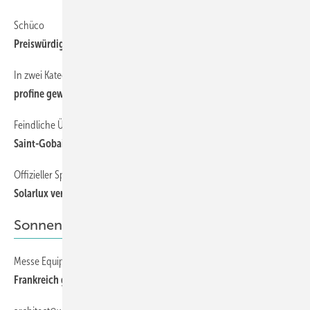
Schüco
16
Preiswürdige, adaptive Gebäudehülle
In zwei Kategorien
16
profine gewinnt “pro-K award 2015“
Feindliche Übernahme?
14
Saint-Gobain will sich Sika schnappen
Offizieller Spatenstich erfolgt
14
Solarlux verlegt seinen Standort
Sonnenschutznews
Messe Equipe baie verliert an Boden
20
Frankreich gilt als wichtiger Markt