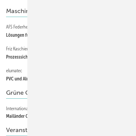
Maschinentechnik
AFS Federhenn
70
Lösungen für den Spezialfall
Friz Kaschiertechnik GmbH
70
Prozesssichere Fensterfertigung
elumatec
70
PVC und Alu in einer Maschine
Grüne Glasfassaden
Internationaler Hochhauspreis 2014
106
Mailänder Großstadt-Dschungel
Veranstaltungen