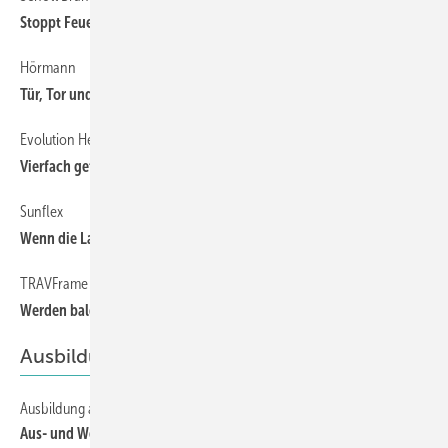
Stoppt Feuer und Kugeln
Hörmann
44
Tür, Tor und App
Evolution Hebefaltladen
48
Vierfach gefaltet
Sunflex
64
Wenn die Last auf der Bodenschiene liegt
TRAVFrame von Hella
51
Werden bald alle Fenster so oder so ähnlich eingebaut?
Ausbildung
Ausbildung als Grundlage für erfolgreiche Fachbetriebe
88
Aus- und Weiterbildung müssen der technischen Entwicklung