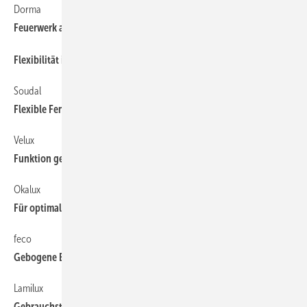
Dorma
120
Feuerwerk an Innovationen
56
Flexibilität ist Trumpf
Soudal
54
Flexible Fensterabdichtung ohne Wärmebrücken
Velux
62
Funktion gepaart mit Ästhetik
Okalux
118
Für optimale Tageslichtnutzung
feco
120
Gebogene Eleganz
Lamilux
62
Gebrauchstauglichkeit als oberstes Gebot