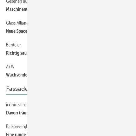
Gesehen auf der glasstec
108
Maschinenwelt zum Anfassen
Glass Alliance | Bystronic glass
109
Neue Spacer für die ISO-Fertigung vorgestellt
Benteler
112
Richtig sauber
A+W
112
Wachsende Nachfrage
FassadeN/Bau 2015
iconic skin: So eine Fassade gab es noch nie
32
Davon träumen Architekten
Balkonverglasung mit Aweso
33
Eine runde Sache