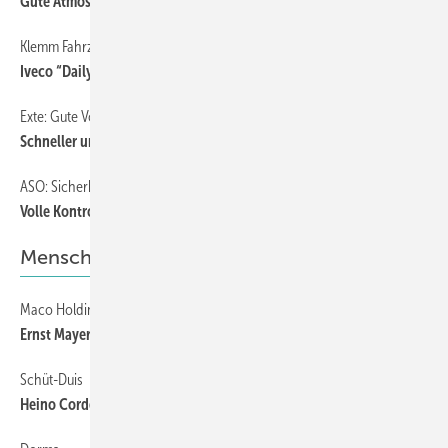
Gute Atmosphäre garantiert
Klemm Fahrzeugdienst
135
Iveco “Daily“ im Programm
Exte: Gute Vorbereitung ist alles
102
Schneller und sicherer montieren
ASO: Sicherheit geht vor
102
Volle Kontrolle und Flexibilität
Menschen
Maco Holding überwacht künftig die Geschäftsleitung
134
Ernst Mayer zieht sich aus der Führung zurück
Schüt-Duis
134
Heino Cordes übergibt das Ruder