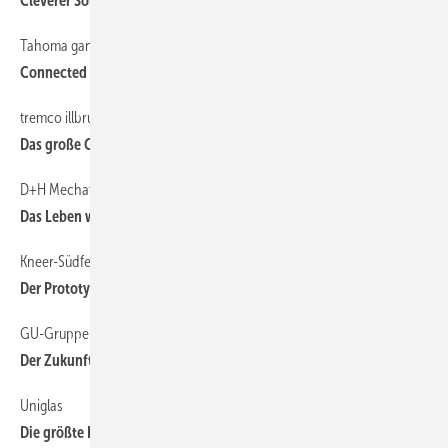
Cleverer Sonnenschutz
Tahoma ganz vorne
48
Connected Home Award für Velux und Somfy
tremco illbruck
54
Das große Ganze im Blick
D+H Mechatronic AG
40
Das Leben wird einfacher
Kneer-Südfenster
44
Der Prototyp wird serienreif
GU-Gruppe
38
Der Zukunft die Tür öffnen
Uniglas
116
Die größte ISO-Scheibe der Welt!