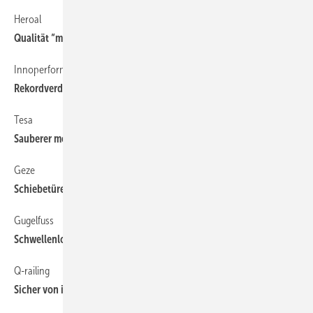
Heroal
64
Qualität “made in Germany”
Innoperform
58
Rekordverdächtige Luftmengen
Tesa
58
Sauberer montieren und Geld sparen
Geze
38
Schiebetüren ganz groß rausbringen
Gugelfuss
44
Schwellenlose Freude am Zuhause
Q-railing
122
Sicher von innen montiert