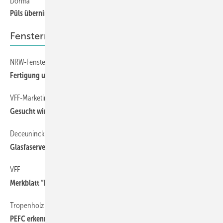
Dorma
134
Püls übernimmt in Deutschland
Fensternews
NRW-Fensterfachtagung
16
Fertigung und Montage im Fokus
VFF-Marketingpreis 2015
16
Gesucht wird der beste Image- oder Produktfilm
Deceuninck
16
Glasfaserverstärktes PVC-Fenster überzeugt
VFF
14
Merkblatt “Kraftbetätigte Fenster“ überarbeitet
Tropenholz aus Malysia
14
PEFC erkennt MTCS an