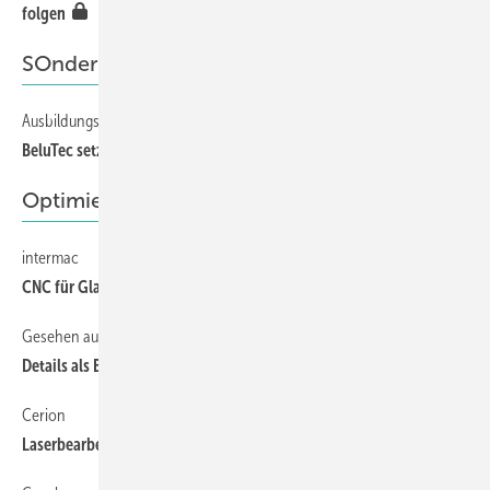
folgen
SOnderlösungen
Ausbildungsquote liegt bei 14 Prozent
92
BeluTec setzt auf Know-how und Internationalität
Optimierte Produktion
intermac
112
CNC für Glasverarbeiter
Gesehen auf der glasstec
110
Details als Blickfang
Cerion
112
Laserbearbeitung auf Wachstumskurs