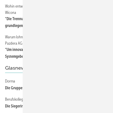
Wohin entwickeln sich Fassaden? Nachgefragt bei Max Radt von
24
Wicona
“Die Trennung von Gebäudehülle und Haustechnik muss sich
grundlegend ändern“
Warum lohnt die BAU – Nachgefragt Bei Oliver Pazdera von der
26
Pazdera AG
“Um innovativ zu sein, brauchen wir die Unterstützung der
Systemgeber“
Glasnews
Dorma
18
Die Gruppe wächst und wächst
Berufskolleg Rheinbach
18
Die Siegerinnen aus NRW