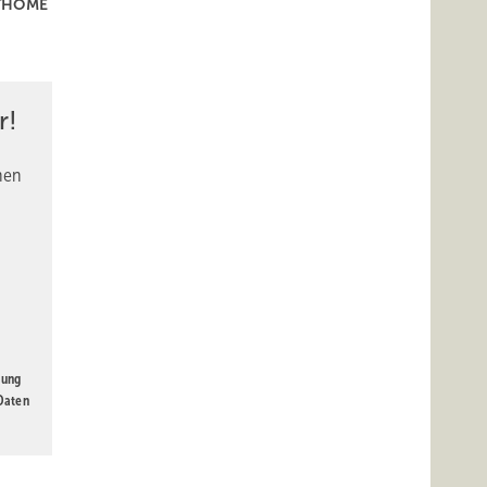
THOME
r!
nen
gung
 Daten