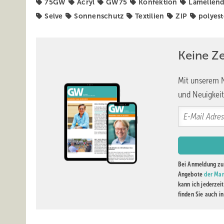
75GW
Acryl
GW75
Konfektion
Lamellen
Selve
Sonnenschutz
Textilien
ZIP
polyest
Keine Z
Mit unserem N
und Neuigkeit
Bei Anmeldung zu 
Angebote
der Mar
kann ich jederzei
finden Sie auch i