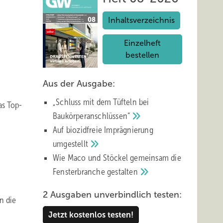
Inhaltsverzeichnis
Einzelheft
bestellen
Aus der Ausgabe:
„Schluss mit d em Tüfteln bei
as Top-
Baukörperanschlüssen“
Auf biozidfreie Imprägnierung
umgestellt
Wie Maco und Stöckel gemeinsam die
Fensterbranche
gestalten
2 Ausgaben unverbindlich testen:
n die
Jetzt kostenlos testen!