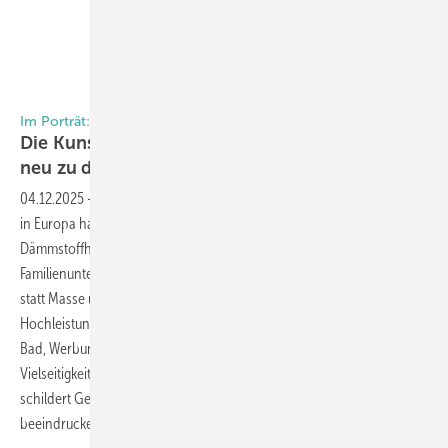
Foto: Daniel Mund / GW
Im Porträt: Stadur
Die Kunst, Verbundwerkstoffe immer wieder
neu zu
denken
04.12.2025
-
Als einer der größten Hersteller von Sandwichelementen
in Europa hat sich Stadur in über 40 Jahren vom kleinen
Dämmstoffhandel zum Technologieführer entwickelt. Das
Familienunternehmen aus Hammah bei Stade setzt auf Individualität
statt Masse und überzeugt mit dem eigens entwickelten
Hochleistungskunststoff Stadurlon. In fünf Geschäftsbereichen – Bau,
Bad, Werbung, Technik und Halbzeuge – zeigt das Unternehmen die
Vielseitigkeit moderner Verbundwerkstoffe. Im exklusiven Interview
schildert Gesamtverkaufsleiter BAU Marc Nickel Meilensteine einer
beeindruckenden
Erfolgsgeschichte.