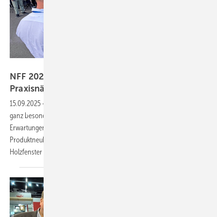
Daniel Mund / GW
NFF 2025 überzeugt mit einzigartiger
Praxisnähe
15.09.2025
-
Begeisterte Teilnehmer, spektakuläre Live-Demos und ein
ganz besonderes Messesetup: Der NFF 2025 in Brockel hat alle
Erwartungen übertroffen. Mit hochkarätigen Fachvorträgen,
Produktneuheiten von Regel-air und einem Brandversuch an einem
Holzfenster setzten die Veranstalter
Maßstäbe.