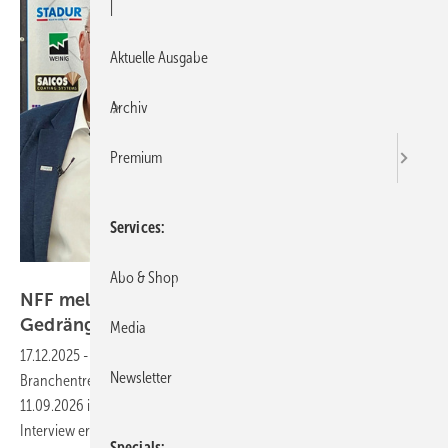
|
Aktuelle Ausgabe
Archiv
Premium
Services
NFF
Abo & Shop
NFF meldet volle Ausstellerliste und dichtes
Gedränge beim
Einlass
Media
17.12.2025
-
Der NFF-Treff hat sich in kurzer Zeit zu einem wichtigen
Newsletter
Branchentreff im Norden entwickelt: Für den Folgetermin am
11.09.2026 ist bereits ein Viertel der Besucherplätze gebucht. Im
Interview erklären die Initiatoren Björn Schröder und Marc Nickel, wie
Specials