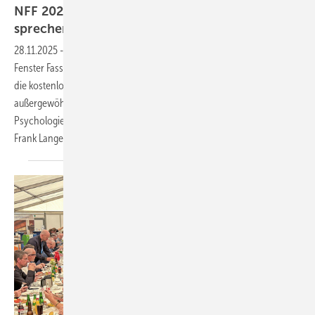
NFF 2026: Kriminalanalyst und VFF-Chef
sprechen über Hacker und
Marktlage
28.11.2025
-
Nach dem Erfolg in diesem Jahr geht der Nordtreff
Fenster Fassade (NFF) in die dritte Runde: Am 11. September 2026 lockt
die kostenlose Branchenmesse in Brockel mit einem
außergewöhnlichen Programm. Diesmal erklärt ein Kriminalanalyst die
Psychologie der Cyberkriminalität, während VFF-Geschäftsführer
Frank Lange über die aktuelle Marktlage
spricht.