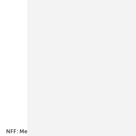
Stadur
NFF: Messe für Fenster und Fassade im Norden