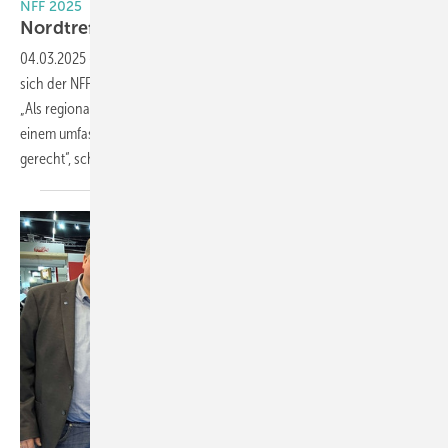
NFF 2025
Nordtr eff wird deutlich
umfangreicher
04.03.2025
-
Nach der erfolgreichen Auftaktveranstaltung präsentiert
sich der NFF – Nordtreff-Fenster-Fassade 2025 mit neuen Highlights.
„Als regionale Plattform wird der NFF der Branchenforderung nach
einem umfassenden Informationsangebot mit guter Erreichbarkeit
gerecht“, schildert Initiator Björn Schröder,
GF...