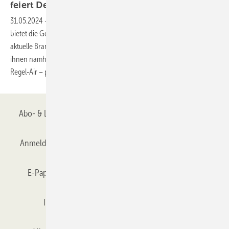
feiert
Debüt
31.05.2024
-
Der NFF – Nordtreff Fenster Fassade am 13. September
bietet die Gelegenheit, sich im Rahmen einer regionalen Messe über
aktuelle Branchentrends zu informieren. 13 Unternehmen – unter
ihnen namhafte Branchengrößen wie Weinig, Meesenburg oder
Regel-Air – präsentieren sich vor
Ort.
Abo- & Leserservice
AGB
Alle Inhalte chronologisch
Anmelden
Anmeldung & Registrierung
Datenschutz
E-Paper
Gentner Verlag
GLASWELT abonnieren
Impressum
Karriere bei Gentner
Team