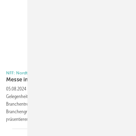
Foto: Stadur
NFF: Nordtreff Fenster Fassade
Messe i m Norden feiert
Debüt
05.08.2024
-
Der NFF – Nordtreff Fenster Fassade am 13. 09. bietet die
Gelegenheit, sich im Rahmen einer regionalen Messe über aktuelle
Branchentrends zu informieren. 13 Unternehmen – unter ihnen
Branchengrößen wie Weinig, Meesenburg oder Regel-Air –
präsentieren sich vor Ort. Die eintägige Veranstaltung
findet...