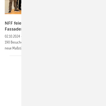
NFF / Book Your Video
NFF feiert erfolgreichen Auftakt: Fenster- und
Fassadenmesse begeistert im
Norden
02.10.2024
-
Die Premiere des NFF in Brockel hat überzeugt: Mit rund
190 Besuchern und Ausstellern setzt der Nordtreff Fenster Fassade
neue Maßstäbe. Welche Branchentrends standen im
Fokus?