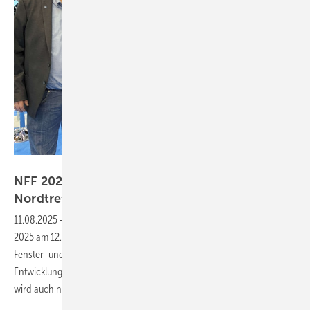
https://nordtreff-fenster-fassade.de/
NFF 2025: Weltpremiere und Top-Aussteller bei
Nordtreff in
Brockel
11.08.2025
-
Weltneuheit, Live-Demos und Top-Aussteller: Der NFF
2025 am 12. September in Brockel verspricht neue Highlights für die
Fenster- und Fassadenbranche. Regel-air zeigt erstmals seine neueste
Entwicklung, auch Weinig will seine Hobelmaschine vorführen. Dann
wird auch noch ein Fenster in Brand
gesetzt…