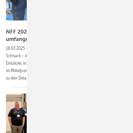
https://nordtreff-fenster-fassade.de/
NFF 2025: Nordtreff wird deutlich
umfangreicher
18.02.2025
-
Fachwissen, Branchengrößen und norddeutscher
Schnack – der NFF 2025 wird größer und vielseitiger. Praxisnahe
Einblicke, innovative Produkte und spannende Diskussionen stehen
im Mittelpunkt. Warum das Event ein Muss für Fachleute ist? Hier geht’s
zu den
Details!