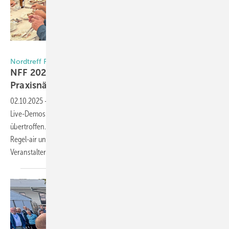
Foto: Daniel Mund / GW
Nordtreff Fenster Fassade 2025
NFF 2025 überzeugt mit einzigartiger
Praxisnähe
02.10.2025
-
Ausgebucht, begeisterte Teilnehmer und spektakuläre
Live-Demos: Der NFF 2025 in Brockel hat alle Erwartungen
übertroffen. Mit hochkarätigen Fachvorträgen, Produktneuheiten von
Regel-air und einem Brandversuch an einem Holzfenster setzten die
Veranstalter neue
Maßstäbe.