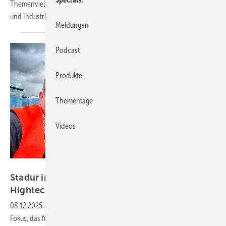
Themenvielfalt und ein starkes Aussteller-Line-up Handwerksbetriebe
und Industrie
zusammenbringen.
Meldungen
Podcast
Produkte
Thementage
Videos
Daniel Mund / GW
Stadur im Fokus: Vom Dämmstoff zum
Hightech-Werkstoff
08.12.2025
-
In der aktuellen GW-Titelstory steht ein Unternehmen im
Fokus, das für Innovationsgeist, technologische Tiefe und