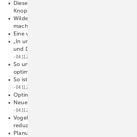
Dieses Schiebefenster öffnet sich per
Knopfdruck – nach oben!
04.11.2022
Wilde Hilde und Geheimagent Martin
machen Mut
04.11.2022
Eine wirklich tolle Glasmesse
04.11.2022
„In unserer Gruppe stehen Automatisierung
und Digitalisierung aktuell im Fokus“
04.11.2022
So unterstützt der Roboter das Schleifen
optimal
04.11.2022
So ist Glas leichter zu schneiden
04.11.2022
Optimierter CO2-Footprint
04.11.2022
Neues hochtransparentes, Antireflexglas
04.11.2022
Vogelschutz, extra-leicht, extra-weiß, CO2-
reduziert
04.11.2022
Planung braucht mehr Vogelschutz