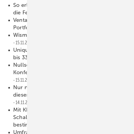
So erleichtert der neue A+W Konfigurator
die Fertigung von Glasduschen
17.11.2022
Ventana erweitert Aluminium-Faltanlagen-
Portfolio
16.11.2022
Wismer übernimmt Leitung die glasstec
15.11.2022
Uniquin-Trennwände für Absturzsicherung
bis 3300 mm
15.11.2022
Nullschwellen-Anbieter Alumat übernimmt
Konfektionierung des Blendrahmenadapters
15.11.2022
Nur nachhaltiges Sanieren hilft: Nach
diesem Winter kommt wieder ein Winter
14.11.2022
Mit KI-Software einfach die
Schalldämmwerte von Glasaufbauten
bestimmen
11.11.2022
Umfrage: Wie entwickeln sich die Baumärkte