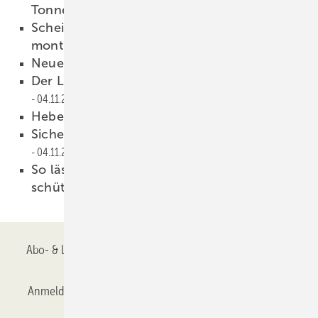
Tonne
04.11.2022
Scheiben bis 50 m Höhe ohne Gerüst
montieren
04.11.2022
Neuer starker Baustellenheber
04.11.2022
Der Liftmaster mit praktischem Wagen
04.11.2022
Hebetechnik made in Austria
04.11.2022
Sichere Auslieferung ist, was zählt
04.11.2022
So lässt sich der Rücken auch beim Fahren
schützen
04.11.2022
Abo- & Leserservice
AGB
Alle Inhalte chronologisch
Anmelden
Anmeldung & Registrierung
Datenschutz