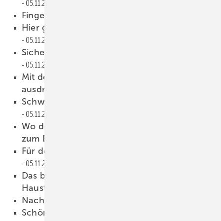
05.11.2022
Finger statt Schlüssel
05.11.2022
Hier gibt es das volle Türenprogramm
05.11.2022
Sicherheit und Innovationen rund um die Tür
05.11.2022
Mit der Haustür die eigene Persönlichkeit
ausdrücken
05.11.2022
Schwere Flügel – leichte Montage
05.11.2022
Wo das Türverschlusssystem Instinct zuerst
zum Einsatz kommt
05.11.2022
Für den modularen Höhenaufbau
05.11.2022
Das bringt wichtigen Mehrwert an die
Haustür
05.11.2022
Nachhaltigkeit ist Trumpf
05.11.2022
Schöne Fenster für anspruchsvolle