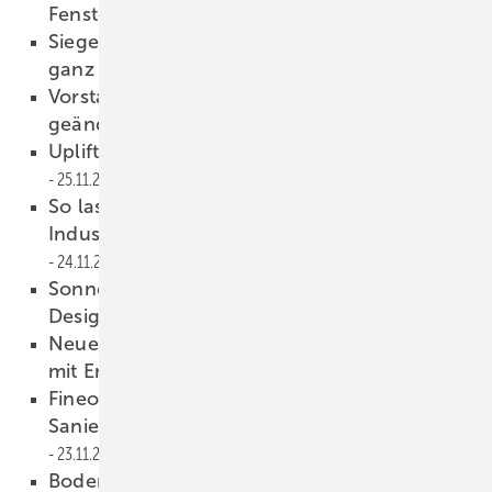
Fenstertausch setzen!
25.11.2022
Siegenia: So werden schweizer Rundzylinder
ganz leicht montiert
25.11.2022
Vorstandswahl ift-Rosenheim: Das hat sich
geändert
25.11.2022
Uplifter: Unterstützung in Belgien
25.11.2022
So lassen sich Fassaden von alten
Industriehallen energetisch optimieren
24.11.2022
Sonnenschutz-Systeme für die Fassade –
Design triff auf Funktion
24.11.2022
Neues BGH-Urteil: Achtung beim Umgang
mit Emails
24.11.2022
Fineo: Vakuumglas für historische
Sanierungen und Modernisierungen
23.11.2022
Bodentief. Barrierefrei. Schwellenlos. – so