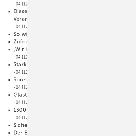
04.11.2022
Dieser Spacer bringt hohe Sicherheit bei
Verarbeitung und in seiner Funktion
04.11.2022
So wird der SZR digital
04.11.2022
Zufriedener Spacer-Hersteller
04.11.2022
„Wir haben sie, die Warmen Sprossen“
04.11.2022
Starke Präsenz rund um Isolierglas
04.11.2022
Sonnenschutzgläser für neue IEE-Zentrale
04.11.2022
Glastransportwagen und starke Jungs
04.11.2022
1300 kg mit Treppentransporter TT
04.11.2022
Sicherer über Stock und Stein
04.11.2022
Der Elektrotransporter TT 1000 trägt 1