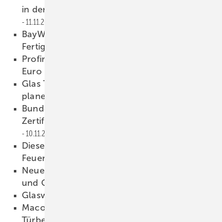
in der Sanierung und im Neubau?
11.11.2022
BayWa bietet ‚Komplettsystem Fenster‘ für
Fertighaushersteller
10.11.2022
Profine Energy investiert eine Milliarden
Euro – in Bulgarien
10.11.2022
Glas Trösch: Isoliergläser mit 360° Glazing
planen
10.11.2022
Bundesverbandes Wintergarten: Erste
Zertifikate für Planer und Monteure
10.11.2022
Diese Pyrobel Glastrennwände trotzen dem
Feuer
10.11.2022
Neues AGC Schallschutzglas für Fassaden
und Glaswände
09.11.2022
Glaswelt 11/2022 als PDF
09.11.2022
Maco reklamiert Innovationsführerschaft im
Türbereich für sich
09.11.2022