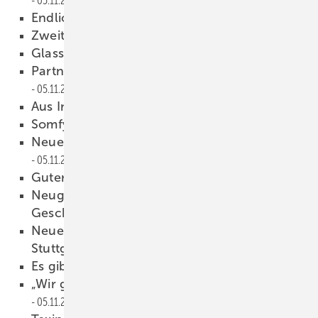
05.11.2022
Endlich wieder Azubis
05.11.2022
Zweite Floatlinie geschlossen
05.11.2022
Glass Diamond Award 2022
05.11.2022
Partnerschaft bei Solar-Fassaden
05.11.2022
Aus Intermac wird Biesse glass
05.11.2022
Somfy stärkt Partnernetzwerk
05.11.2022
Neue Vertriebsleitung bei Alukon
05.11.2022
Guter Service will gelernt sein
05.11.2022
Neugestaltung der Weinor-
Geschäftsführung
05.11.2022
Neuer USA-Geschäftsführer für Messe
Stuttgart Inc.
05.11.2022
Es gibt für alles eine Lösung
05.11.2022
„Wir glauben an den Erfolg von Matter“
05.11.2022