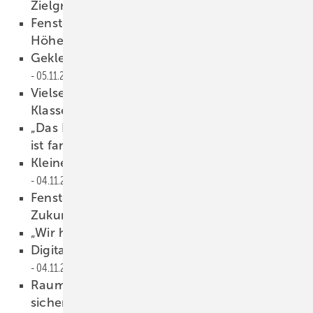
Zielgruppen
05.11.2022
Fenstermontage in schwindelerregender
Höhe
05.11.2022
Geklebte Plug-In Fenstermontage
05.11.2022
Vielseitiges Kunststoff-Fenster der Premium-
Klasse
05.11.2022
„Das Fundament hier bei Hilzinger
ist fantastisch!“
04.11.2022
Kleines Bauteil mit großer Wirkung
04.11.2022
Fenstersystem Elegant im „Haus der
Zukunft“ eingesetzt
04.11.2022
„Wir haben immer einen Plan“
04.11.2022
Digitaler Durchblick beim Holzfenster
04.11.2022
Raumhohe, schwere Fenster leicht und
sicher bedienen
04.11.2022