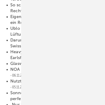
So schützten Hochsicherheits-Gläser den
Rechtspalast von Amsterdam
09.11.2022
Eigentlich keine große Sache, aber das soll
ein Rolltor sein …
08.11.2022
Ublo + Swisspacer: Eine ganz andere
Lüftungslösung
08.11.2022
Darum setzt Ublo auf die Warme Kante von
Swisspacer
07.11.2022
Heavydrive: Gewellte Glaselemente für die
Earlsfort Terrace montiert
07.11.2022
Glaswelt 10/2022 als PDF
06.11.2022
NOA Outdoor Living: wie eine Arche
06.11.2022
Nutzt unsere Branche Smart Home richtig?
05.11.2022
Sonnenschutz und Energiegewinnung im
perfekten Einklang
05.11.2022
„Nur wer die gesamte Prozesskette