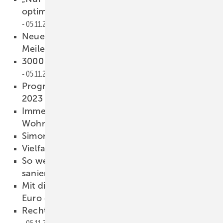
optimiert, hat am Ende die Nase vorn“
05.11.2022
Neues Logistikzentrum „einer der größten
Meilensteine“
05.11.2022
3000 Förderprogramme auf e inen Blick
05.11.2022
Prognose: Leichte Rückgänge für 2022 und
2023
05.11.2022
Immer mehr Stornierungen im
Wohnungs bau
05.11.2022
Simonswerk ist bester Lieferant
05.11.2022
Vielfalt und Diversity
05.11.2022
So werden alte Holzfenst er von Experten
saniert
05.11.2022
Mit dieser Radtour wurde eine Viertelmillion
Euro eingesammelt
05.11.2022
Rechtzeiti g die PU-Zertifizierung erhalten