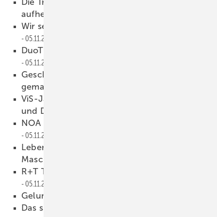
Die Trennung zwischen Indoor und Outdoor
aufheben
05.11.2022
Wir setzen auf eine gute Zusammenarbeit
05.11.2022
DuoTherm präsentiert Produktpalette
05.11.2022
Geschäfte werden zwischen Menschen
gemacht
05.11.2022
ViS-Jahrestagung in der Stadt der Dichter
und Denker
05.11.2022
NOA Outdoor Living: wie eine Arche
05.11.2022
Leben und Wohnen im zweiten
Maschinenzeitalter
05.11.2022
R+T Turkey mit Rekordveranstaltung
05.11.2022
Gelungener Auftakt in den USA
05.11.2022
Das sind die Ha ustüren-Trends 2022