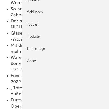
Wohnung verkaufen
30.11.2022
So bringt Glas viel Licht in die
Meldungen
Zahnarztpraxis
30.11.2022
Der niedrigste U-Wert ist beim Fenster
Podcast
NICHT immer der beste
29.11.2022
Gläserne feco-Trennwände zum Wohlfühlen
Produkte
29.11.2022
Mit diesen Türdichtungen von athmer noch
Thementage
mehr Energie sparen
29.11.2022
Warema: Von den Fördermöglichkeiten für
Videos
Sonnenschutz und Steuerungen profitieren
28.11.2022
Envelon PV Fassade mit dem MasterPrize
2022 ausgezeichnet
28.11.2022
„Roto Solid“: Das passende Band für jede
Außentür
28.11.2022
Eurowindoor-Präsidentin Verena
Oberrauch: Jetzt auf den energetischen