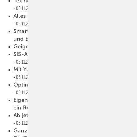
Texino macht Smart Home einfach möglich
05.11.2022
Alles für den ungestörten Unterricht
05.11.2022
Smartes Zusammenspiel von Sonnenschutz
und Beleuchtung
05.11.2022
Geiger Air: Smart Home Ready
05.11.2022
SIS-Antriebe mit SMI-Schnittstelle
05.11.2022
Mit Yubii Home smart Energie sparen
05.11.2022
Optimiert für smarte Anwendungen
05.11.2022
Eigentlich keine große Sache, aber das soll
ein Rolltor sein …
05.11.2022
Ab jetzt vom Wetter unabhängig
05.11.2022
Ganz schön weit heraus
05.11.2022