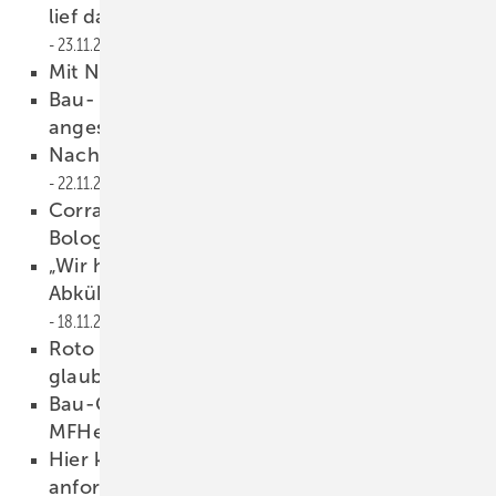
lief das Fachforum „barrierefreies Bauen“
23.11.2022
Mit Nachhaltigkeit in die Zukunft
22.11.2022
Bau- /Bauzulieferindustrie: Was sind die
angesagten Themen 2023?
22.11.2022
Nachhaltiges Plädoyer für die Bauwende
22.11.2022
Corradi weiht neues Training Center in
Bologna ein
20.11.2022
„Wir haben seit ca. 2 Monaten ein deutliches
Abkühlen der Nachfrage festzustellen“
18.11.2022
Roto knackt die 800 Mio. Euro Marke und
glaubt an Sanierungsmotor
18.11.2022
Bau-Genehmigungen: EFHer floppen,
MFHer nach wie vor gefragt
18.11.2022
Hier können Sie den CSP Glaskalender 2023
anfordern
17.11.2022