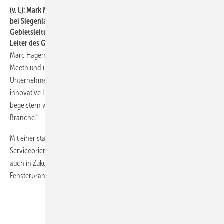
(v. l.): Mark Meyer, Leitung Vertriebsregion Deutschland Nord/West
bei Siegenia, Arne Amann, GF von Helmut Meeth, Andreas Brodam,
Gebietsleitung Deutschland West bei Siegenia, und Guy Muller,
Leiter des Geschäftsbereichs Markt & Kunden bei Siegenia.
Marc Hagemann betont: „Siegenia passt hervorragend zu Helmut
Meeth und unterstützt uns aktiv bei der Positionierung unseres
Unternehmens in einem herausfordernden Marktumfeld. Durch
innovative Lösungen und eine ausgeprägte Serviceorientierung
begeistern wir unsere Endkunden und setzen Maßstäbe in der
Branche.“
Mit einer starken Basis aus Tradition, Innovation und
Serviceorientierung sind Helmut Meeth und Siegenia bestens gerüstet,
auch in Zukunft erfolgreiche Projekte zu realisieren und die
Fensterbranche weiter voranzubringen.
Teilen
Link kopieren