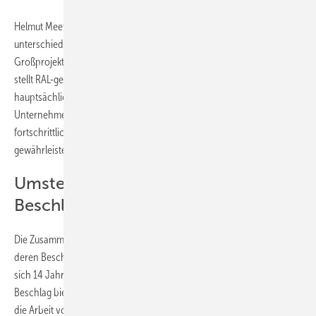
Helmut Meeth bietet seit fast 40 Jahren Lösungen für
unterschiedlichste Bauvorhaben – vom Einfamilienhaus bis zum
Großprojekt. Das Unternehmen aus Wittlich-Wengerohr in der Eifel
stellt RAL-geprüfte Fenster, Haustüren und Schiebeanlagen her,
hauptsächlich aus PVC. Seit der Gründung im Jahr 1985 legt das
Unternehmen großen Wert auf Qualität, was durch den Einsatz
fortschrittlicher Fertigungstechnologien und hochwertiger Bauteile
gewährleistet wird.
Umstellung auf Siegenia
Beschlagtechnik
Die Zusammenarbeit mit Siegenia begann 1994 mit der Umstellung auf
deren Beschlagtechnik. Der Favorit Dreh-Kipp-Beschlag bewährte
sich 14 Jahre lang, bevor 2008 der Titan iP eingeführt wurde. Dieser
Beschlag bietet umfangreiche Einstellmöglichkeiten und erleichtert
die Arbeit von Händlern, Handwerkern und Monteuren erheblich.