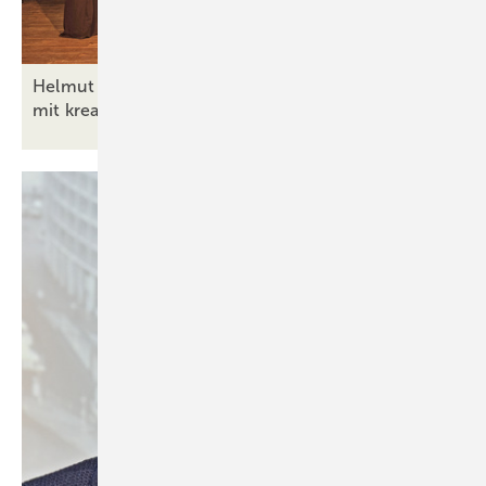
Helmut Meeth‘s TeamEifel gewinnt Diversity Award
mit kreativem Projekt der
Vielfalt