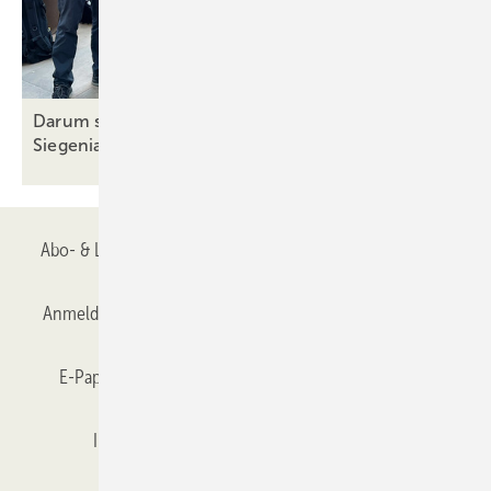
Darum setzt Finstral schon seit 50 Jahren auf
Siegenia-Beschläge
Abo- & Leserservice
AGB
Alle Inhalte chronologisch
Anmelden
Anmeldung & Registrierung
Datenschutz
E-Paper
Gentner Verlag
GLASWELT abonnieren
Impressum
Karriere bei Gentner
Team