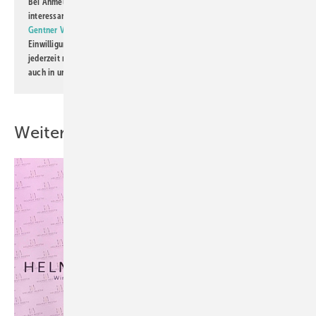
Bei Anmeldung zu diesem Newsletter bin ich damit einverstanden, über
interessante Verlags- und Online-Angebote
der Marken der Alfons W.
Gentner Verlag GmbH & Co. KG
informiert zu werden. Diese
Einwilligung kann ich jederzeit widerrufen und eine Abmeldung ist
jederzeit möglich. Informationen zum Umgang mit Daten finden Sie
auch in unserer
Datenschutzerklärung
.
Weitere Inhalte