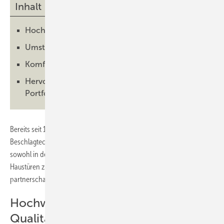
Inhalt
Hochwertige Bauteile für Qualitätsprodukte
Umstellung auf Siegenia Beschlagtechnik
Komfortpilzbolzen reduziert Reklamationen
Hervorragende Erfahrungen mit dem Siegenia-
Portfolio
Bereits seit 1994 setzt die Helmut Meeth GmbH & Co. KG auf die
Beschlagtechnik von Siegenia. Diese langjährige Partnerschaft, die
sowohl in der Fensterfertigung als auch bei Schiebetürsystemen und
Haustüren zum Einsatz kommt, steht für höchste Qualität und ein
partnerschaftliches Miteinander.
Hochwertige Bauteile für
Qualitätsprodukte