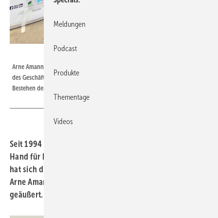
Meldungen
Podcast
Siegenia
Arne Amann (l.), Geschäftsführer von Helmut Meeth, und Guy Muller, Leiter
Produkte
des Geschäftsbereichs Markt & Kunden bei Siegenia, feiern das 30-jährige
Bestehen der erfolgreichen Partnerschaft.
Thementage
Videos
Seit 1994 arbeiten Helmut Meeth und Siegenia Hand in
Hand für hochwertige Fenster- und Türlösungen. Jetzt
hat sich der neue Geschäftsführer bei Helmut Meeth,
Arne Amann zu den Erfolgsfaktoren dieser Partnerschaft
geäußert.