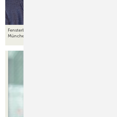
Fensterbauunternehmen Helmut Meeth wird von
Münchener Family Office
übernommen