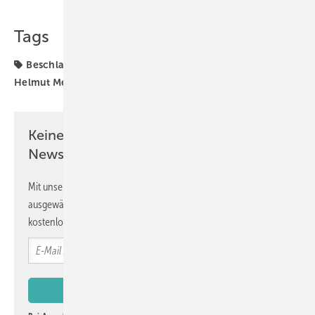
Tags
Beschlagtechnik
Beschläge
Funktionsbeschläge
Helmut Meeth
Kunststofffenster
Meeth
Siegenia
Keine Zeit? Kein Problem mit dem GW
Newsletter!
Mit unserem Newsletter erhalten Sie regelmäßig von uns
ausgewählte Informationen und Neuigkeiten, gebündelt und
kostenlos direkt ins Postfach.