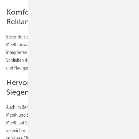
Komfortpilzbolzen reduziert
Reklamationen
Besonders der Komfortpilzbolzen von Siegenia hat sich bei Helmut
Meeth bewährt. Mit seiner stufenlosen Höhenverstellung und
integrierten Rollfunktion sorgt er für dauerhaft einfaches Öffnen und
Schließen der Elemente. Diese Innovation reduziert Reklamationen
und Nachjustierungen und spart somit Zeit und Kosten.
Hervorragende Erfahrungen mit dem
Siegenia-Portfolio
Auch im Bereich der Schiebeanlagen und Haustüren arbeiten Helmut
Meeth und Siegenia erfolgreich zusammen. Seit 2008 setzt Helmut
Meeth auf Siegenia-Beschläge in der Türenproduktion und
verzeichnet durch die Lieferung der Bodenschwellen als Comfort Unit
spürbare Effizienzgewinne.