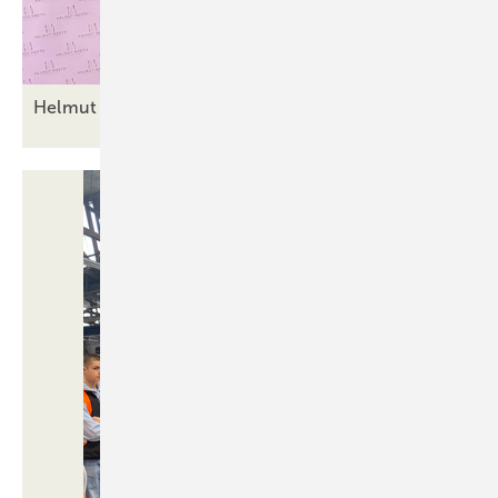
Helmut Meeth: I did it my
way