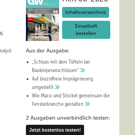
Inhaltsverzeichnis
Einzelheft
EN
bestellen
nalyst
Aus der Ausgabe:
„Schluss mit d em Tüfteln bei
Baukörperanschlüssen“
Auf biozidfreie Imprägnierung
umgestellt
Wie Maco und Stöckel gemeinsam die
Fensterbranche
gestalten
2 Ausgaben unverbindlich testen:
Jetzt kostenlos testen!