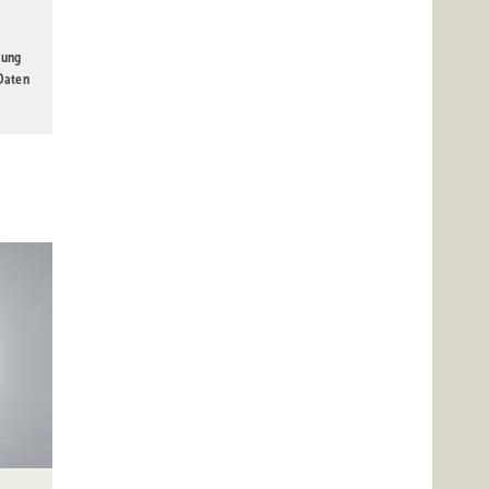
gung
 Daten