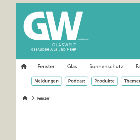
Springe
Springe
Springe
auf
auf
auf
Hauptinhalt
Hauptmenü
SiteSearch
Fenster
Glas
Sonnenschutz
F
Meldungen
Podcast
Produkte
Themen
Fenster