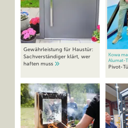
Gewährleistung für Haustür:
Kowa ma
Sachverständiger klärt, wer
Alumat-T
haften
muss
Pivot-T