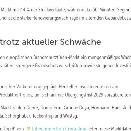
 Markt mit 44 % der Stückverkäufe, während das 30-Minuten-Segme
und ist die starke Renovierungsnachfrage im alternden Gebäudebest
trotz aktueller Schwäche
 für den europäischen Brandschutztüren-Markt ein mengenmäßiges Wa
tivitäten, strengere Brandschutzvorschriften sowie steigende Investi
scher Vorbereitung geprägt. Hersteller investieren massiv in
 Produktportfolios, um sich auf die Übergangsfrist 2029 vorzubereiten
Markt zählen Dierre, Domoferm, Groupe Deya, Hörmann, Huet, Jel
la, Schörghuber, Teckentrup und Westag.
pe Top 9" von
Interconnection Consulting
liefert diese Marktdate