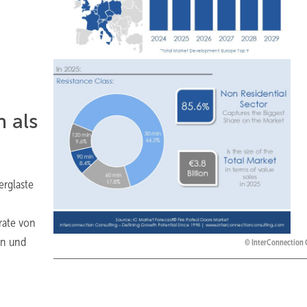
 als
erglaste
rate von
en und
InterConnection 