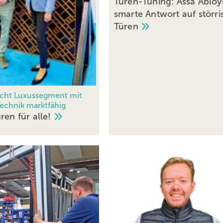
Türen-Tuning: Assa Abloy
smarte Antwort auf störri
Türen
cht Luxussegment mit
echnik marktfähig
üren für
alle!