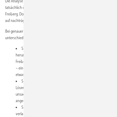
Die Analyse widersprach der Position des Herstellers: "Hier sind es
tatsächlich drei verschiedene Schäden an einer Türe!", erklärt
Freiberg. Doch anders als der Hersteller behauptete, war nicht alles
auf nachträgliche Einwirkungen zurückzuführen.
Bei genauer Untersuchung identifizierte der Sachverständige drei
unterschiedliche Schadensbereiche mit jeweils anderen Ursachen:
Schaden 1 - Verfärbung um die Rosette: „Um die Rosette
herum befindet sich Klarlack, der da nicht hingehört", so
Freiberg. Die Klarlackwolke stammt aus der Herstellung der Türe
– ein Mitarbeiter des Herstellers hatte offensichtlich versucht,
etwas zu vertuschen.
Schaden 2 - Wischspuren: "Unten links Wischspuren von
Lösemittel auf dem Türblatt und dem Pfosten" – eine
unsachgemäße Reinigung hatte die Pulverbeschichtung
angegriffen.
Schaden 3 - Anätzungen: "Mittig auf dem Blatt schräg
verlaufende Anätzungen von alkalischen Verschmutzungen" –