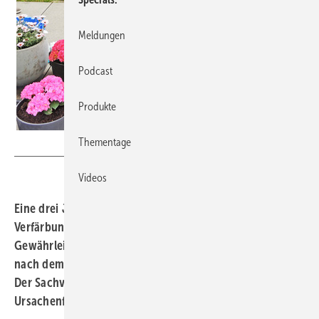
Meldungen
Podcast
Produkte
Thementage
Claudius Freiberg
Videos
Eine drei Jahre alte Aluminiumhaustüre zeigt weiße
Verfärbungen um die Rosette – der Hersteller lehnt die
Gewährleistung ab und behauptet, die Schäden seien
nach dem Einbau entstanden. Doch hat er damit recht?
Der Sachverständige Claudius Freiberg hat sich an die
Ursachenforschung gemacht.