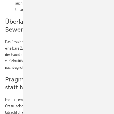
auch hier war eine chemische Einwirkung von außen die
Ursache.
Überlagernde Schäden erschweren
Bewertung
Das Problem bei diesem Fall: Die überlagernden Schäden machten
eine klare Zuordnung der Verantwortlichkeiten schwierig. Während
der Hauptschaden um die Rosette eindeutig auf einen Herstellerfehler
zurückzuführen war, entstanden die beiden anderen Schäden durch
nachträgliche Einwirkungen.
Pragmatische Lösung: Folierung
statt Neulackierung
Freiberg empfahl eine pragmatische Lösung: Die Türe entweder vor
Ort zu lackieren oder mit einer Autofolie zu bekleben. "Es gibt da
tatsächlich eine Folie eines großen Herstellers die nahezu identisch ist