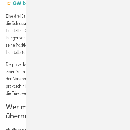
GW bei Google bevorzugen
Eine drei Jahre alte Aluminiumhaustüre mit weißen Verfärbungen um
die Schlossrosette wird zum Streitfall zwischen Eigentümern und
Hersteller. Der norddeutsche Produzent lehnt die Gewährleistung
kategorisch ab: "Das sind alles Schäden nach dem Einbau", lautet
seine Position. Doch hat er damit recht – oder liegt doch ein
Herstellerfehler vor?
Die pulverbeschichtete Haustüre im Farbton DB 703 matt war über
einen Schreiner bestellt und von diesem auch eingebaut worden. Bei
der Abnahme war alles in Ordnung. Die Eigentümer nutzen die Türe
praktisch nie, da sie immer durch die Garage gehen. Angeblich wurde
die Türe zwei Jahre weder benutzt noch geputzt.
Wer muss Verantwortung
übernehmen?