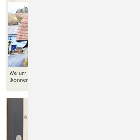
Warum Kiefernfenster braune Flecken bekommen
(können)