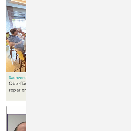
Sachverständiger Claudiu s Freiberg packt aus, Teil I
Oberflächen verstehen und fachmännisch
reparieren