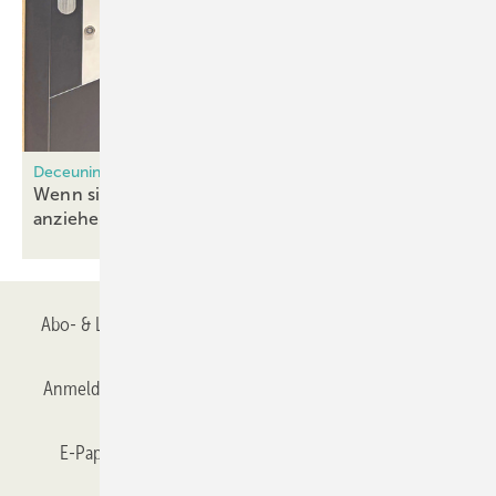
Deceuninck kooperiert mit Frager
Wenn sich Türfüllung und Flügel magisch
anziehen
Abo- & Leserservice
AGB
Alle Inhalte chronologisch
Anmelden
Anmeldung & Registrierung
Datenschutz
E-Paper
Gentner Verlag
GLASWELT abonnieren