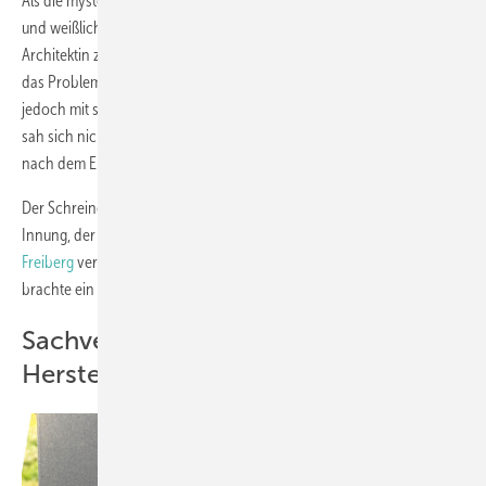
Als die mysteriösen Verfärbungen rund um die Rosette sowie Kratzer
und weißliche Wischspuren im unteren Bereich auffielen, schaute die
Architektin zusammen mit dem Schreiner, der die Tür eingebaut hatte,
das Problem an. Dieser wendete sich an den Hersteller, scheiterte
jedoch mit seinen Forderungen nach Gewährleistung: Der Hersteller
sah sich nicht in der Verantwortung und verwies auf Schäden, die erst
nach dem Einbau entstanden seien.
Der Schreiner wandte sich an einen Sachverständigen aus seiner
Innung, der wiederum auf den
Oberflächen-Experten Claudius
Freiberg
verwies. Ein Privatgutachten sollte Klarheit schaffen – und
brachte ein eindeutiges Ergebnis.
Sachverständiger widerspricht dem
Hersteller