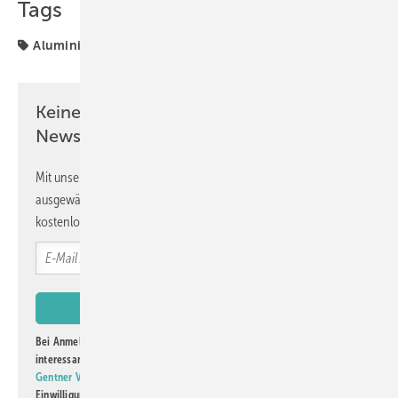
Tags
Aluminium
Haustür
Metallbau
Keine Zeit? Kein Problem mit dem GW
Newsletter!
Mit unserem Newsletter erhalten Sie regelmäßig von uns
ausgewählte Informationen und Neuigkeiten, gebündelt und
kostenlos direkt ins Postfach.
Bei Anmeldung zu diesem Newsletter bin ich damit einverstanden, über
interessante Verlags- und Online-Angebote
der Marken der Alfons W.
Gentner Verlag GmbH & Co. KG
informiert zu werden. Diese
Einwilligung kann ich jederzeit widerrufen und eine Abmeldung ist