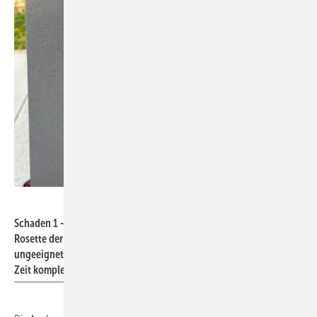
Claudius Freiberg
Schaden 1 - Verfärbung um die Rosette: "Mittig der Klarlack um die
Rosette der da nicht hingehört", so Freiberg. "Hier wurde mit einem
ungeeigneten 1K Klarlack teillackiert, der jetzt nach dieser kurzen
Zeit komplett verwittert ist."